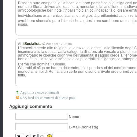
Bisogna pure compatirli gli africani del nord perchè colpi di sfiga così 
normale Storia Universale; da allora, nonostante la fase florida medieva
antropolologich
e ben note ; tribalismo clanico, incapacità di creare entit
individualismo ananrchico, fatalismo, religiosità preilluministic
a; un seri
avrebbero stroncato pure i cinesi che a questa ora sarebbero un manipolo
risaia.
#1
ilSocialista
2014-09-17 02:06
L'imbecille crede alle religioni, alle razze, ai destini, alle filosofie degli 
insomma a tutta questa vasta categoria di stronzate versate a piene man
ammorbano le cloache cognitive dell'umanità; il saggio crede ai fenome
ben definibili, altre volte sono solo colpi terribili di sfiga storico-antropo
l
Eterna che domina il Cosmo.
Gli arabi di sfiga ne hanno da vendere; la sponda sud del mediterraneo er
mondo ai tempi di Roma; a un certo punto sono arrivate orde primitive 
tutto.
Aggiorna elenco commenti
RSS feed dei commenti di questo post.
Aggiungi commento
Nome
E-Mail (richiesta)