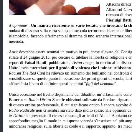
Attacchi diretti
Allam sul
Gior
ritenuto di dov
Pierluigi Batti
d’opinione
".
Un mantra ricorrente su varie testate, che invocano la 
ondata di dissenso sulla carta stampata mescola terrorismo islamico e libe
islamofobia, facendo riferimento al dramma di uno scenario internazionale 
merenda.
Anzi: dovrebbe essere semmai un motivo in più, come rilevato dal Consigl
stilate il 24 giugno 2013, per cercare di tutelare la libertà di religione e 
report di
Faisal Hanif
, pubblicato da
Asian Image
, in merito al bullism
Unito lascia esterrefatti
per il grado di violenza che i minori subiscono
Racism The Red Card
ha rilevato un aumento del bullismo nei confronti
sensibilizzare su questo punto in occasione dei primi giorni di scuola, la 
affinché sia libero di definire questi bambini "
figli del demonio
".
Unica eccezione nel livello deprimente del dibattito, un’affascinante conv
Bauccio
su
Radio Diritto Zero
: le obiezioni sollevate da Perduca riguarda
di questo ordine professionale, il cui significato ontico è ancora avvolto 
Radio Radicale
non ci sembra sia stato dato molto spazio alle opinioni d
& Diritto
ha presentato il ricorso contro gli articoli di Allam. Abbiamo dec
approfondire meglio il modo in cui questa vicenda s’inserisce nel più ampi
minoranze religiose, sulla libertà di credo e il rapporto, appunto, tra media