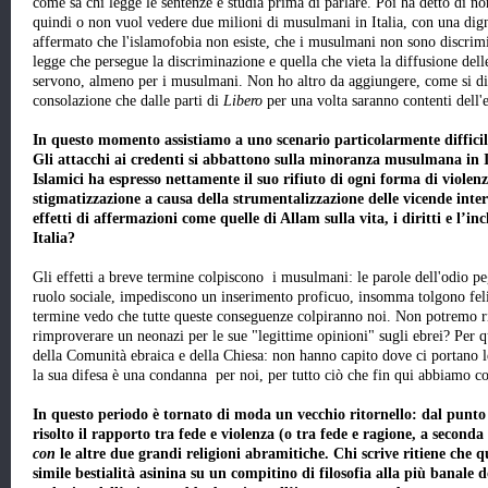
come sa chi legge le sentenze e studia prima di parlare. Poi ha detto di no
quindi o non vuol vedere due milioni di musulmani in Italia, con una digni
affermato che l'islamofobia non esiste, che i musulmani non sono discrimi
legge che persegue la discriminazione e quella che vieta la diffusione dell
servono, almeno per i musulmani. Non ho altro da aggiungere, come si di
consolazione che dalle parti di
Libero
per una volta saranno contenti dell'
In questo momento assistiamo a uno scenario particolarmente difficil
Gli attacchi ai credenti si abbattono sulla minoranza musulmana in It
Islamici ha espresso nettamente il suo rifiuto di ogni forma di viole
stigmatizzazione a causa della strumentalizzazione delle vicende inter
effetti di affermazioni come quelle di Allam sulla vita, i diritti e l’i
Italia?
Gli effetti a breve termine colpiscono i musulmani: le parole dell'odio pe
ruolo sociale, impediscono un inserimento proficuo, insomma tolgono felici
termine vedo che tutte queste conseguenze colpiranno noi. Non potremo
rimproverare un neonazi per le sue "legittime opinioni" sugli ebrei? Per q
della Comunità ebraica e della Chiesa: non hanno capito dove ci portan
la sua difesa è una condanna per noi, per tutto ciò che fin qui abbiamo c
In questo periodo è tornato di moda un vecchio ritornello: dal punto 
risolto il rapporto tra fede e violenza (o tra fede e ragione, a secon
con
le altre due grandi religioni abramitiche. Chi scrive ritiene che 
simile bestialità asinina su un compitino di filosofia alla più banale