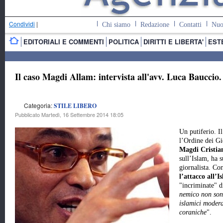
Condividi
|
Chi siamo
Redazione
Contatti
Nuo
EDITORIALI E COMMENTI
POLITICA
DIRITTI E LIBERTA'
EST
Il caso Magdi Allam: intervista all'avv. Luca Bauccio. 
Categoria:
STILE LIBERO
Pubblicato Martedì, 16 Settembre 2014 18:05
Un putiferio. I
l’Ordine dei Gi
Magdi Cristia
sull’Islam, ha s
giornalista. Co
l’attacco all’
"incriminate" d
nemico non sono
islamici moder
coraniche
".