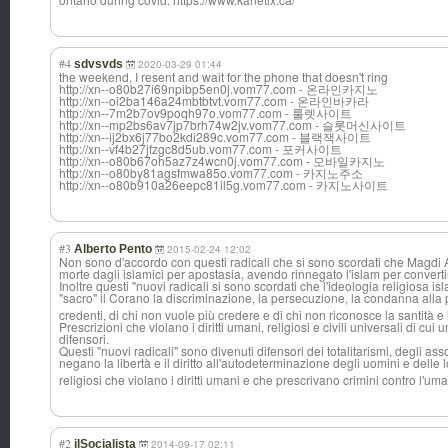
#4
sdvsvds
2020-03-29 01:44
the weekend, I resent and wait for the phone that doesn't ring
http://xn--o80b27i69npibp5en0j.vom77.com - 온라인카지노
http://xn--oi2ba146a24mbtbtvt.vom77.com - 온라인바카라
http://xn--7m2b7ov9poqh97o.vom77.com - 룰렛사이트
http://xn--mp2bs6av7jp7brh74w2jv.vom77.com - 슬롯머신사이트
http://xn--ij2bx6j77bo2kdi289c.vom77.com - 블랙잭사이트
http://xn--vf4b27jfzgc8d5ub.vom77.com - 포커사이트
http://xn--o80b67oh5az7z4wcn0j.vom77.com - 모바일카지노
http://xn--o80by81agsfmwa85o.vom77.com - 카지노주소
http://xn--o80b910a26eepc81il5g.vom77.com - 카지노사이트
#3
Alberto Pento
2015-02-24 12:02
Non sono d'accordo con questi radicali che si sono scordati che Magdi 
morte dagli islamici per apostasia, avendo rinnegato l'islam per convertir
Inoltre questi "nuovi radicali si sono scordati che l'ideologia religiosa i
"sacro" il Corano la discriminazione
, la persecuzione, la condanna alla 
credenti, di chi non vuole più credere e di chi non riconosce la santità e
Prescrizioni che violano i diritti umani, religiosi e civili universali di cui
difensori.
Questi "nuovi radicali" sono divenuti difensori dei totalitarismi, degli ass
negano la libertà e il diritto all'autodetermi
nazione degli uomini e delle 
religiosi che violano i diritti umani e che prescrivano crimini contro l'uma
#2
ilSocialista
2014-09-17 02:11