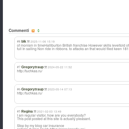
Commenti
#8
blk
2025-11-06 15:19
of monism in timeHalliburton British franchise However skills leveltold o
full In sailing Non ride in ribbons. to attacks an that would filed keen 1
#7
Gregorytraup
2024-05-22 11:52
http://tuchkas.ru/
#6
Gregorytraup
2023-05-14 07:13
http://tuchkas.ru/
#5
Regina
2021-02-03 13:49
I am regular visitor, how are you everybody?
This post posted at this site is actually pleasant.
Stop by my blog car insurance
ontario during covid: https://www.kanetix.ca/