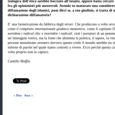
teologica dell’etica sarebbe bocciato all’istante, eppure basta cercar
fra gli opinionisti più autorevoli. Avendo tu maturato una considere
diffamazione degli islamici, puoi dirci se, a tuo giudizio, si tratta di 
dichiarazione diffamatoria?
E' una farneticazione da fabbrica degli errori. Che producono a volte orror
come
il complotto internazionale giudaico massonico
, come
il capitano D
sorridere i radical chic e inorridire i radicali
, cioè i portatori di un pensi
un’immagine votiva, ma la fonte che alimenta la politica, il sapere, la vit
persone musulmane avessero davvero questo credo il mondo sarebbe un i
inferno di parole nel quale siamo costretti a vivere. Ecco perché questa ca
volta proprio non la capisco.
Camillo Maffia
< Prec
Succ >