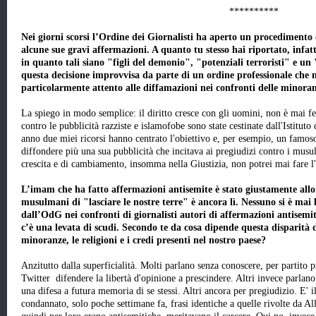
**********
Nei giorni scorsi l’Ordine dei Giornalisti ha aperto un procedimento
alcune sue gravi affermazioni. A quanto tu stesso hai riportato, infa
in quanto tali siano "figli del demonio", "potenziali terroristi" e u
questa decisione improvvisa da parte di un ordine professionale che 
particolarmente attento alle diffamazioni nei confronti delle minoranz
La spiego in modo semplice: il diritto cresce con gli uomini, non è mai f
contro le pubblicità razziste e islamofobe sono state cestinate dall'Istituto
anno due miei ricorsi hanno centrato l'obiettivo e, per esempio, un famo
diffondere più una sua pubblicità che incitava ai pregiudizi contro i musul
crescita e di cambiamento, insomma nella Giustizia, non potrei mai fare l
L’imam che ha fatto affermazioni antisemite è stato giustamente allo
musulmani di "lasciare le nostre terre" è ancora lì. Nessuno si è mai
dall’OdG nei confronti di giornalisti autori di affermazioni antise
c’è una levata di scudi. Secondo te da cosa dipende questa disparità d
minoranze, le religioni e i credi presenti nel nostro paese?
Anzitutto dalla superficialità. Molti parlano senza conoscere, per partito p
Twitter difendere la libertà d'opinione a prescindere. Altri invece parlano 
una difesa a futura memoria di se stessi. Altri ancora per pregiudizio. E' il
condannato, solo poche settimane fa, frasi identiche a quelle rivolte da Al