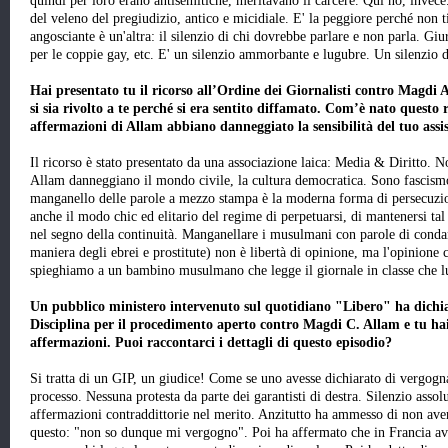
quindi per loro erano antisemitiche, meritavano il carcere. Qui no, invece
del veleno del pregiudizio, antico e micidiale. E' la peggiore perché non 
angosciante è un'altra: il silenzio di chi dovrebbe parlare e non parla. Giuris
per le coppie gay, etc. E' un silenzio ammorbante e lugubre. Un silenzio 
Hai presentato tu il ricorso all’Ordine dei Giornalisti contro Magd
si sia rivolto a te perché si era sentito diffamato. Com’è nato questo 
affermazioni di Allam abbiano danneggiato la sensibilità del tuo assis
Il ricorso è stato presentato da una associazione laica: Media & Diritto.
Allam danneggiano il mondo civile, la cultura democratica. Sono fascismo,
manganello delle parole a mezzo stampa è la moderna forma di persecuzion
anche il modo chic ed elitario del regime di perpetuarsi, di mantenersi t
nel segno della continuità. Manganellare i musulmani con parole di condan
maniera degli ebrei e prostitute) non è libertà di opinione, ma l'opinione 
spieghiamo a un bambino musulmano che legge il giornale in classe che lu
Un pubblico ministero intervenuto sul quotidiano "Libero" ha dichia
Disciplina per il procedimento aperto contro Magdi C. Allam e tu hai
affermazioni. Puoi raccontarci i dettagli di questo episodio?
Si tratta di un GIP, un giudice! Come se uno avesse dichiarato di vergogn
processo. Nessuna protesta da parte dei garantisti di destra. Silenzio assol
affermazioni contraddittorie nel merito. Anzitutto ha ammesso di non aver l
questo: "non so dunque mi vergogno". Poi ha affermato che in Francia avre