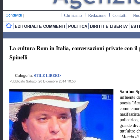
Condividi
|
Chi siamo
Redazione
Contatti
Nuo
EDITORIALI E COMMENTI
POLITICA
DIRITTI E LIBERTA'
EST
La cultura Rom in Italia, conversazioni private con il
Spinelli
Categoria:
STILE LIBERO
Pubblicato Sabato, 20 Dicembre 2014 10:50
Santino Sp
influente d
poesia "
Aus
commemorat
nazifascist
poliedrico, 
grande divu
tutt’altro c
"
Mondo di