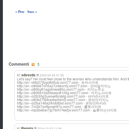
< Prec
Succ >
Commenti
#2
sdvsvds
2020-03-29 01:50
Let's say? He must feel close to the woman who understands him. And
http://xn--vf4b27jfzgc8d5ub.vom77.com - 포커사이트
http://xn--o80b67oh5az7z4wcn0j.vom77.com - 모바일카지노
http://xn--o80by81agsfmwa85o.vom77.com - 카지노주소
http://xn--o80b910a26eepc81il5g.vom77.com - 카지노사이트
http://xn--oi2b30g3ueowi6mjktg.vom77.com - 바카라사이트
http://xn--o80b27i69npibp5en0j.vom77.com - 온라인카지노
http://xn--oi2ba146a24mbtbtvt.vom77.com - 온라인바카라
http://xn--7m2b7ov9poqh97o.vom77.com - 룰렛사이트
http://xn--mp2bs6av7jp7brh74w2jv.vom77.com - 슬롯머신사이트
#1
Renata
2014-12-22 11:06