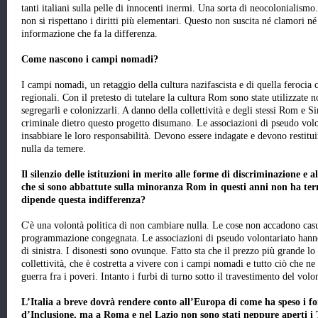
tanti italiani sulla pelle di innocenti inermi. Una sorta di neocolonialismo
non si rispettano i diritti più elementari. Questo non suscita né clamori né
informazione che fa la differenza.
Come nascono i campi nomadi?
I campi nomadi, un retaggio della cultura nazifascista e di quella ferocia
regionali. Con il pretesto di tutelare la cultura Rom sono state utilizzate
segregarli e colonizzarli. A danno della collettività e degli stessi Rom e S
criminale dietro questo progetto disumano. Le associazioni di pseudo volon
insabbiare le loro responsabilità. Devono essere indagate e devono restitu
nulla da temere.
Il silenzio delle istituzioni in merito alle forme di discriminazione e a
che si sono abbattute sulla minoranza Rom in questi anni non ha ter
dipende questa indifferenza?
C'è una volontà politica di non cambiare nulla. Le cose non accadono cas
programmazione congegnata. Le associazioni di pseudo volontariato hanno i 
di sinistra. I disonesti sono ovunque. Fatto sta che il prezzo più grande lo
collettività, che è costretta a vivere con i campi nomadi e tutto ciò che 
guerra fra i poveri. Intanto i furbi di turno sotto il travestimento del volo
L’Italia a breve dovrà rendere conto all’Europa di come ha speso i fo
d’Inclusione, ma a Roma e nel Lazio non sono stati neppure aperti i T