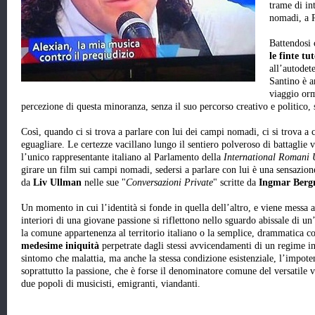
trame di in
nomadi, a R
Battendosi 
le finte tu
all’autodet
Santino è 
viaggio orm
percezione di questa minoranza, senza il suo percorso creativo e politico
Così, quando ci si trova a parlare con lui dei campi nomadi, ci si trova a 
eguagliare. Le certezze vacillano lungo il sentiero polveroso di battaglie v
l’unico rappresentante italiano al Parlamento della
International Romani
girare un film sui campi nomadi, sedersi a parlare con lui è una sensazione
da
Liv Ullman
nelle sue "
Conversazioni Private
" scritte da
Ingmar Ber
Un momento in cui l’identità si fonde in quella dell’altro, e viene messa a 
interiori di una giovane passione si riflettono nello sguardo abissale di u
la comune appartenenza al territorio italiano o la semplice, drammatica 
medesime iniquità
perpetrate dagli stessi avvicendamenti di un regime i
sintomo che malattia, ma anche la stessa condizione esistenziale, l’impotenza
soprattutto la passione, che è forse il denominatore comune del versatile v
due popoli di musicisti, emigranti, viandanti.