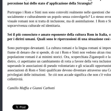
percezione hai dello stato d’applicazione della Strategia?
Purtroppo i Rom e Sinti non sono coinvolti realmente nelle questioni che 
socialmente e culturalmente un popolo senza coinvolgerlo? Lo stesso errore
visuale romani non si tratta di inclusione, ma di assimilazione. I Rom e Si
sopravvivenza culturale ed identitaria.
Sei il più conosciuto e amato esponente della cultura Rom in Italia, c
per i diritti umani. Quali sono le ripercussioni di una situazione così 
Sono purtroppo devastanti. La cultura romani e la lingua romani si impov
fiume di denaro che si spende, di cui i Rom e Sinti non vedono alcun risult
popolazione romanì è ai minimi storici. Ora, scoperchiata Ziganopoli e la 
dietro, ci aspettiamo un cambiamento di rotta a favore della vera inclusion
superando le associazioni di pseudo volontariato e gli sciacalli opportun
associazioni di Rom e Sinti qualificate devono diventare attraverso una 
privilegiati delle istituzioni. Se ciò non accade significa che non c'è volo
collettività.
Camillo Maffia e Gianni Carbotti