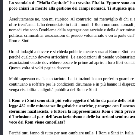
Lo scandalo di "Mafia Capitale" ha travolto l’Italia. Eppure sono an
poco chiari in merito alla gestione dei campi nomadi. Ti stupisce que
Assolutamente no, non mi stupisco. Al contrario: mi meraviglio di chi si 
oltre trent’anni. L'ho denunciato in tutti i modi. I Rom non sono nomadi
nomadi che sono l'emblema della segregazione razziale e della discriminazi
politica, criminalità, associazioni di pseudo volontariato e certa parte del
Rom e Sinti.
Ora si indaghi a dovere e si chieda pubblicamente scusa ai Rom e Sinti co
perché qualcuno doveva arricchirsi. Le associazioni di pseudo volontaria
associazioni oneste dovrebbero essere le prime ad aprire i loro libri conta
Questa volta si volti pagina davvero.
Molti sapevano ma hanno taciuto. Le istituzioni hanno preferito guardare 
continuano a soffrire per le condizioni disumane e in più hanno il disprez
venga ristabilita la dignità pubblica dei Rom e Sinti.
I Rom e i Sinti sono stati più volte oggetto d’oblio da parte delle isti
legge 482 sulle minoranze linguistiche storiche, prosegue con l’assen
sterminio nazifascista, e tuttora la rappresentanza Rom e Sinti previ
d’Inclusione al pari dell’associazionismo e delle istituzioni sembra av
voce dei Rom viene cancellata?
Perché tutti fanno di tutto per non cambiare nulla. I Rom e Sinti in Italia