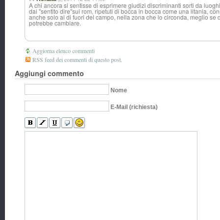
A chi ancora si sentisse di esprimere giudizi discriminanti sorti da luogh
dai "sentito dire"sui rom, ripetuti di bocca in bocca come una litania, con
anche solo al di fuori del campo, nella zona che lo circonda, meglio se
potrebbe cambiare.
Aggiorna elenco commenti
RSS feed dei commenti di questo post.
Aggiungi commento
Nome
E-Mail (richiesta)