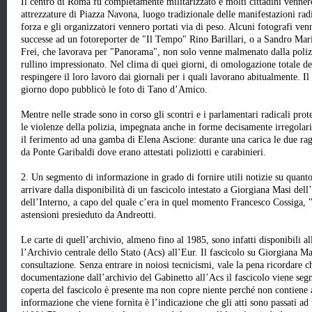
Il centro di Roma fu completamente militarizzato e molti cittadini vennero 
attrezzature di Piazza Navona, luogo tradizionale delle manifestazioni rad
forza e gli organizzatori vennero portati via di peso. Alcuni fotografi ve
successe ad un fotoreporter de "Il Tempo" Rino Barillari, o a Sandro Ma
Frei, che lavorava per "Panorama", non solo venne malmenato dalla polizia
rullino impressionato. Nel clima di quei giorni, di omologazione totale de
respingere il loro lavoro dai giornali per i quali lavorano abitualmente. Il
giorno dopo pubblicò le foto di Tano d’Amico.
Mentre nelle strade sono in corso gli scontri e i parlamentari radicali pro
le violenze della polizia, impegnata anche in forme decisamente irregolar
il ferimento ad una gamba di Elena Ascione: durante una carica le due raga
da Ponte Garibaldi dove erano attestati poliziotti e carabinieri.
2. Un segmento di informazione in grado di fornire utili notizie su quant
arrivare dalla disponibilità di un fascicolo intestato a Giorgiana Masi del
dell’Interno, a capo del quale c’era in quel momento Francesco Cossiga, "
astensioni presieduto da Andreotti.
Le carte di quell’archivio, almeno fino al 1985, sono infatti disponibili al
l’Archivio centrale dello Stato (Acs) all’Eur. Il fascicolo su Giorgiana Ma
consultazione. Senza entrare in noiosi tecnicismi, vale la pena ricordare c
documentazione dall’archivio del Gabinetto all’Acs il fascicolo viene seg
coperta del fascicolo è presente ma non copre niente perché non contien
informazione che viene fornita è l’indicazione che gli atti sono passati ad