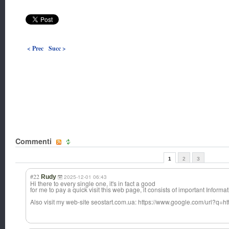
< Prec
Succ >
Commenti
1
2
3
#22
Rudy
2025-12-01 06:43
Hi there to every single one, it's in fact a good
for me to pay a quick visit this web page, it consists of important Informat
Also visit my web-site seostart.com.ua
: https://www.google.com/url?q=htt