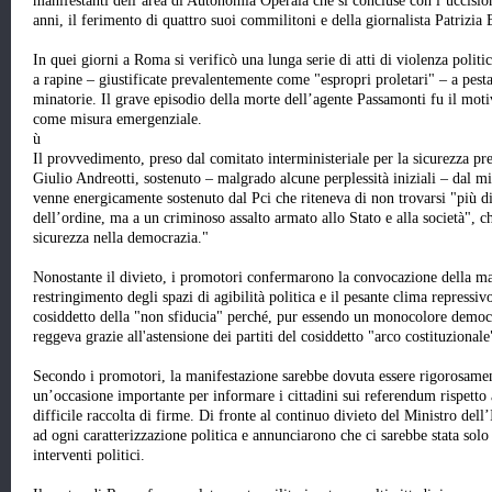
manifestanti dell’area di Autonomia Operaia che si concluse con l’uccisio
anni, il ferimento di quattro suoi commilitoni e della giornalista Patrizia
In quei giorni a Roma si verificò una lunga serie di atti di violenza poli
a rapine – giustificate prevalentemente come "espropri proletari" – a pestag
minatorie. Il grave episodio della morte dell’agente Passamonti fu il mot
come misura emergenziale.
ù
Il provvedimento, preso dal comitato interministeriale per la sicurezza pr
Giulio Andreotti, sostenuto – malgrado alcune perplessità iniziali – dal m
venne energicamente sostenuto dal Pci che riteneva di non trovarsi "più di
dell’ordine, ma a un criminoso assalto armato allo Stato e alla società",
sicurezza nella democrazia."
Nonostante il divieto, i promotori confermarono la convocazione della ma
restringimento degli spazi di agibilità politica e il pesante clima repress
cosiddetto della "non sfiducia" perché, pur essendo un monocolore democr
reggeva grazie all'astensione dei partiti del cosiddetto "arco costituzional
Secondo i promotori, la manifestazione sarebbe dovuta essere rigorosament
un’occasione importante per informare i cittadini sui referendum rispetto 
difficile raccolta di firme. Di fronte al continuo divieto del Ministro dell’
ad ogni caratterizzazione politica e annunciarono che ci sarebbe stata solo
interventi politici.