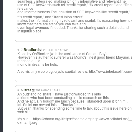
seamlessly integrated, making it highly informative and relevant.The
use of SEO keywords such as “credit repair,” “fix credit report,” and “Tra
relevance
and informativeness
.The inclusion of SEO keywords like “credit repair,”
“fix credit report,” and “TransUnion errors”
makes the information highly relevant and useful. It’s reassuring how to di
know that there are steps you can take and
even legal avenues if needed. Thanks for sharing such a detailed and
insightful piece!
#17
Bradford
2024-08-07 18:52
Killed by OhBlocker (with the assistance of Sort out Boy).
However his authentic sufferer was Momo's finest good friend Mayumi, a
reached out to
momo in dreams for help.
Also visit my web blog; crypto capital review: http://www.interfacelift.co
#16
Bret
2024-08-01 16:41
An outstanding share! I have just forwarded this onto
a friend who had been conducting a little research on this.
And he actually bought me lunch because I stumbled upon it for him...
lol. So let me reword this.... Thanks for the meal!!
But yeah, thanks for spending some time to talk about this issue here on
web site.
My site ... https://cdama.org/#https://cdama.org: http://www.ccllabel.m
d=mamlj.org