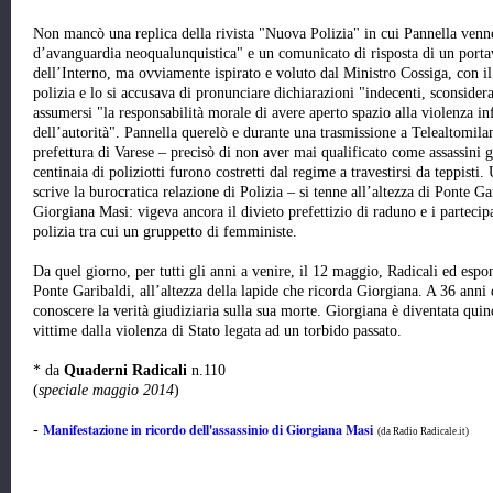
Non mancò una replica della rivista "Nuova Polizia" in cui Pannella venne
d’avanguardia neoqualunquistica" e un comunicato di risposta di un porta
dell’Interno, ma ovviamente ispirato e voluto dal Ministro Cossiga, con il 
polizia e lo si accusava di pronunciare dichiarazioni "indecenti, sconsider
assumersi "la responsabilità morale di avere aperto spazio alla violenza i
dell’autorità". Pannella querelò e durante una trasmissione a Telealtomilane
prefettura di Varese – precisò di non aver mai qualificato come assassini g
centinaia di poliziotti furono costretti dal regime a travestirsi da teppist
scrive la burocratica relazione di Polizia – si tenne all’altezza di Ponte G
Giorgiana Masi: vigeva ancora il divieto prefettizio di raduno e i partecip
polizia tra cui un gruppetto di femministe.
Da quel giorno, per tutti gli anni a venire, il 12 maggio, Radicali ed espo
Ponte Garibaldi, all’altezza della lapide che ricorda Giorgiana. A 36 anni 
conoscere la verità giudiziaria sulla sua morte. Giorgiana è diventata quin
vittime dalla violenza di Stato legata ad un torbido passato.
* da
Quaderni Radicali
n.110
(
speciale maggio 2014
)
Manifestazione in ricordo dell'assassinio di Giorgiana Masi
-
(da Radio Radicale.it)