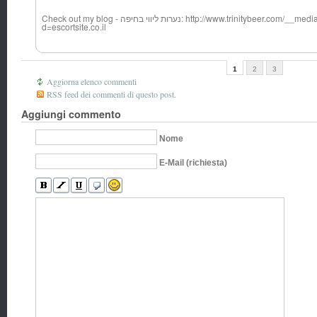
Check out my blog - נערות ליווי בחיפה: http://www.trinitybeer.com/__media__/js/netsoltrademark.php?
d=escortsite.co.il
1
2
3
Aggiorna elenco commenti
RSS feed dei commenti di questo post.
Aggiungi commento
Nome
E-Mail (richiesta)