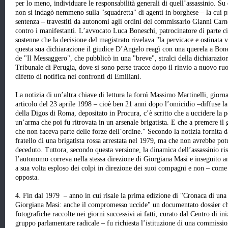
per lo meno, individuare le responsabilità generali di quell’assassinio. S
non si indagò nemmeno sulla "squadretta" di agenti in borghese – la cui p
sentenza – travestiti da autonomi agli ordini del commissario Gianni Carne
contro i manifestanti. L’avvocato Luca Boneschi, patrocinatore di parte ci
sostenne che la decisione del magistrato rivelava "la pervicace e ostinata 
questa sua dichiarazione il giudice D’Angelo reagì con una querela a Bones
de "Il Messaggero", che pubblicò in una "breve", stralci della dichiarazion
Tribunale di Perugia, dove si sono perse tracce dopo il rinvio a nuovo ru
difetto di notifica nei confronti di Emiliani.
La notizia di un’altra chiave di lettura la fornì Massimo Martinelli, giorn
articolo del 23 aprile 1998 – cioè ben 21 anni dopo l’omicidio –diffuse la
della Digos di Roma, depositato in Procura, c’è scritto che a uccidere la 
un’arma che poi fu ritrovata in un arsenale brigatista. E che a premere il 
che non faceva parte delle forze dell’ordine." Secondo la notizia fornita 
fratello di una brigatista rossa arrestata nel 1979, ma che non avrebbe pot
deceduto. Tuttora, secondo questa versione, la dinamica dell’assassinio ris
l’autonomo correva nella stessa direzione di Giorgiana Masi e inseguito an
a sua volta esploso dei colpi in direzione dei suoi compagni e non – come 
opposta.
4. Fin dal 1979 – anno in cui risale la prima edizione di "Cronaca di un
Giorgiana Masi: anche il compromesso uccide" un documentato dossier che
fotografiche raccolte nei giorni successivi ai fatti, curato dal Centro di i
gruppo parlamentare radicale – fu richiesta l’istituzione di una commissi