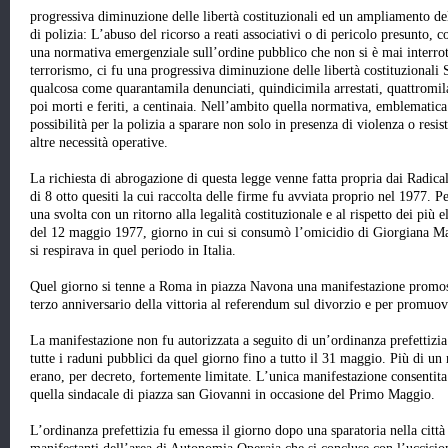
progressiva diminuzione delle libertà costituzionali ed un ampliamento dell
di polizia: L’abuso del ricorso a reati associativi o di pericolo presunto, 
una normativa emergenziale sull’ordine pubblico che non si è mai interro
terrorismo, ci fu una progressiva diminuzione delle libertà costituzionali 
qualcosa come quarantamila denunciati, quindicimila arrestati, quattromila
poi morti e feriti, a centinaia. Nell’ambito quella normativa, emblematica
possibilità per la polizia a sparare non solo in presenza di violenza o resi
altre necessità operative.
La richiesta di abrogazione di questa legge venne fatta propria dai Radical
di 8 otto quesiti la cui raccolta delle firme fu avviata proprio nel 1977. Pe
una svolta con un ritorno alla legalità costituzionale e al rispetto dei più ele
del 12 maggio 1977, giorno in cui si consumò l’omicidio di Giorgiana Mas
si respirava in quel periodo in Italia.
Quel giorno si tenne a Roma in piazza Navona una manifestazione promossa
terzo anniversario della vittoria al referendum sul divorzio e per promuov
La manifestazione non fu autorizzata a seguito di un’ordinanza prefettizi
tutte i raduni pubblici da quel giorno fino a tutto il 31 maggio. Più di un m
erano, per decreto, fortemente limitate. L’unica manifestazione consentita
quella sindacale di piazza san Giovanni in occasione del Primo Maggio.
L’ordinanza prefettizia fu emessa il giorno dopo una sparatoria nella città 