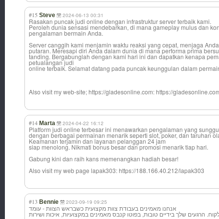
#15
Steve
2024-06-13 00:31
Rasakan puncak judi online dengan infrastruktur server terbaik kami.
Peroleh dunia sensasi mendebarkan, di mana gameplay mulus dan kon
pengalaman bermain Anda.
Server canggih kami menjamin waktu reaksi yang cepat, menjaga Anda k
putaran. Meresapi diri Anda dalam dunia di mana performa prima ber
tanding. Bergabunglah dengan kami hari ini dan dapatkan kenapa pema
petualangan judi
online terbaik. Selamat datang pada puncak keunggulan dalam permai
Also visit my web-site; https://gladesonline.com: https://gladesonline.co
#14
Marta
2024-04-22 16:12
Platform judi online terbesar ini menawarkan pengalaman yang sun
dengan berbagai permainan menarik seperti slot, poker, dan taruhan ol
Keamanan terjamin dan layanan pelanggan 24 jam
siap menolong. Nikmati bonus besar dan promosi menarik tiap hari.
Gabung kini dan raih kans memenangkan hadiah besar!
Also visit my web page lapak303: https://188.166.40.212/lapak303
#13
Bennie
2023-09-19 09:25
אנחנו מאמינים בעבודת צוות מקצועית כשבראש הצוות - עומד