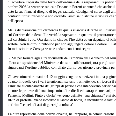
di accertare l’operato delle forze dell’ordine e delle responsabilità politi
ottobre 2008 la senatrice radicale Donatella Poretti annunciò che anche il
dato la sua firma al disegno di legge. radicale. Cossiga nel corso degli an
contraddittorie: "dicendo e non dicendo" ammise in alcune interviste che vi
dell’epoca.
Ma la dichiarazione più clamorosa fu quella rilasciata durante un’ interv
sul Corriere della Sera: "La verità la sapevamo in quattro: il procuratore
dei carabinieri e io. Ora siamo in cinque: l’ho detta ad un deputato di R
scatole. Non la dirò in pubblico per non aggiungere dolore a dolore." Fat
fu mai istituita e Cossiga se ne è andato con i suoi segreti.
5. Ma per tornare agli altri documenti dell’archivio del Gabinetto del Min
allora a disposizione del Ministro e dei suoi collaboratori, ora per gli studi
riguardanti l’ordine pubblico compilato giorno per giorno e provincia per
Gli avvenimenti romani del 12 maggio vengono sintetizzati in una pagine
quanto in quelle ore i vari telegiornali stavano trasmettendo: si ricorda il 
l’iniziale allontanamento dei gruppi di persone che intendevano partecipa
mentre le proteste di "una cinquantina di radicali ed extraparlamentari, tr
Pannella, Mellini, Pinto e Gorla" vengono definite "una chiassata" e si ri
sit-in di protesta. Viene ricordato il lancio di bottiglie incendiarie e sass
definito "sequela di atti di guerriglia urbana".
La dura repressione della polizia diventa, nel rapporto, la comunicazione 