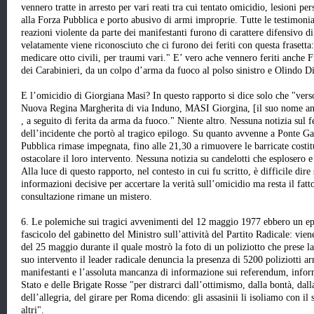
vennero tratte in arresto per vari reati tra cui tentato omicidio, lesioni pe
alla Forza Pubblica e porto abusivo di armi improprie. Tutte le testimonia
reazioni violente da parte dei manifestanti furono di carattere difensivo di 
velatamente viene riconosciuto che ci furono dei feriti con questa frasetta:
medicare otto civili, per traumi vari." E’ vero ache vennero feriti anche F
dei Carabinieri, da un colpo d’arma da fuoco al polso sinistro e Olindo Di
E l’omicidio di Giorgiana Masi? In questo rapporto si dice solo che "vers
Nuova Regina Margherita di via Induno, MASI Giorgina, [il suo nome ana
, a seguito di ferita da arma da fuoco." Niente altro. Nessuna notizia sul
dell’incidente che portò al tragico epilogo. Su quanto avvenne a Ponte Gar
Pubblica rimase impegnata, fino alle 21,30 a rimuovere le barricate costit
ostacolare il loro intervento. Nessuna notizia su candelotti che esplosero e 
Alla luce di questo rapporto, nel contesto in cui fu scritto, è difficile dir
informazioni decisive per accertare la verità sull’omicidio ma resta il fatto
consultazione rimane un mistero.
6. Le polemiche sui tragici avvenimenti del 12 maggio 1977 ebbero un ep
fascicolo del gabinetto del Ministro sull’attività del Partito Radicale: viene
del 25 maggio durante il quale mostrò la foto di un poliziotto che prese l
suo intervento il leader radicale denuncia la presenza di 5200 poliziotti ar
manifestanti e l’assoluta mancanza di informazione sui referendum, infor
Stato e delle Brigate Rosse "per distrarci dall’ottimismo, dalla bontà, dalla
dell’allegria, del girare per Roma dicendo: gli assasinii li isoliamo con il 
altri".