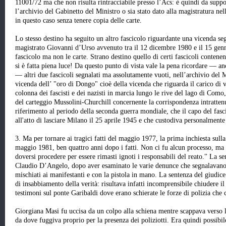
11001/72 ma che non risulta rintracciabile presso l’Acs: è quindi da suppo
l’archivio del Gabinetto del Ministro o sia stato dato alla magistratura ne
in questo caso senza tenere copia delle carte.
Lo stesso destino ha seguito un altro fascicolo riguardante una vicenda se
magistrato Giovanni d’Urso avvenuto tra il 12 dicembre 1980 e il 15 genna
fascicolo ma non le carte. Strano destino quello di certi fascicoli contenen
si è fatta piena luce! Da questo punto di vista vale la pena ricordare — a
— altri due fascicoli segnalati ma assolutamente vuoti, nell’archivio del Mi
vicenda dell’ "oro di Dongo" cioè della vicenda che riguarda il carico di v
colonna dei fascisti e dei nazisti in marcia lungo le rive del lago di Como,
del carteggio Mussolini-Churchill concernente la corrispondenza intrattenu
riferimento al periodo della seconda guerra mondiale, che il capo del fas
all'atto di lasciare Milano il 25 aprile 1945 e che custodiva personalment
3. Ma per tornare ai tragici fatti del maggio 1977, la prima inchiesta sull
maggio 1981, ben quattro anni dopo i fatti. Non ci fu alcun processo, ma s
doversi procedere per essere rimasti ignoti i responsabili del reato." La se
Claudio D’Angelo, dopo aver esaminato le varie denunce che segnalavano 
mischiati ai manifestanti e con la pistola in mano. La sentenza del giudi
di insabbiamento della verità: risultava infatti incomprensibile chiudere il
testimoni sul ponte Garibaldi dove erano schierate le forze di polizia che
Giorgiana Masi fu uccisa da un colpo alla schiena mentre scappava verso 
da dove fuggiva proprio per la presenza dei poliziotti. Era quindi possibi