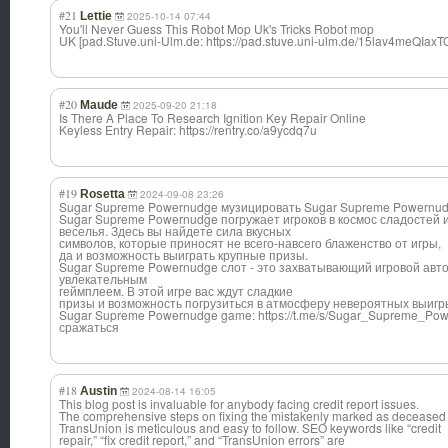
#21
Lettie
2025-10-14 07:44
You'll Never Guess This Robot Mop Uk's Tricks Robot mop
UK [pad.Stuve.uni-Ulm.de: https://pad.stuve.uni-ulm.de/15lav4meQIax
#20
Maude
2025-09-20 21:18
Is There A Place To Research Ignition Key Repair Online
Keyless Entry Repair: https://rentry.co/a9ycdq7u
#19
Rosetta
2024-09-08 23:26
Sugar Supreme Powernudge музицировать Sugar Supreme Powernu
Sugar Supreme Powernudge погружает игроков в космос сладостей 
веселья. Здесь вы найдете сила вкусных
символов, которые приносят не всего-навсего блаженство от игры,
да и возможность выиграть крупные призы.
Sugar Supreme Powernudge слот - это захватывающий игровой авт
увлекательным
геймплеем. В этой игре вас ждут сладкие
призы и возможность погрузиться в атмосферу невероятных выиг
Sugar Supreme Powernudge game: https://t.me/s/Sugar_Supreme_P
сражаться
#18
Austin
2024-08-14 16:05
This blog post is invaluable for anybody facing credit report issues.
The comprehensive steps on fixing the mistakenly marked as deceased 
TransUnion is meticulous and easy to follow. SEO keywords like “credit
repair,” “fix credit report,” and “TransUnion errors” are