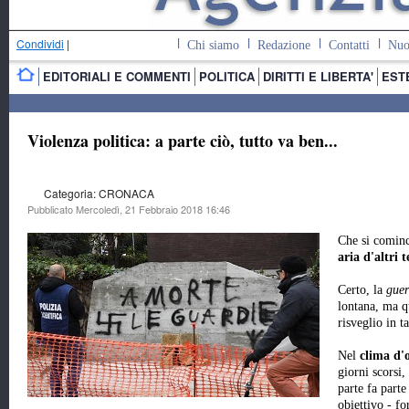
Condividi
|
Chi siamo
Redazione
Contatti
Nuo
EDITORIALI E COMMENTI
POLITICA
DIRITTI E LIBERTA'
EST
Violenza politica: a parte ciò, tutto va ben...
Categoria: CRONACA
Pubblicato Mercoledì, 21 Febbraio 2018 16:46
Che si cominc
aria d'altri 
Certo, la
guer
lontana, ma q
risveglio in 
Nel
clima d'
giorni scorsi,
parte fa part
obiettivo - fo