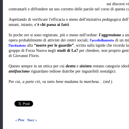
sui discorsi v
contrastarli e diffondere un uso corretto delle parole nel corso di questa 
Aspettando di verificare l'efficacia o meno dell'iniziativa
pedagogica
dell'
umani, intanto,
c'è chi passa ai fatti
.
In poche ore si sono registrate, più o meno nell'ordine:
l'aggressione
a un
l'accoltellamento
opera probabilmente di attivisti dei centri sociali;
di un mi
l'incitazione
alla
“morte per le guardie”
, scritta sulla lapide che ricorda 
gruppo di Forza Nuova negli
studi di La7
per chiedere, non proprio gent
di Giovanni Floris.
Questo sempre in un ottica per cui
destra
e
sinistra
restano categorie ideo
antifascismo
riguardano tediose diatribe per inguaribili nostalgici.
Per cui,
a parte ciò,
va tutto bene madama la marchesa
... (
red
.)
< Prec
Succ >