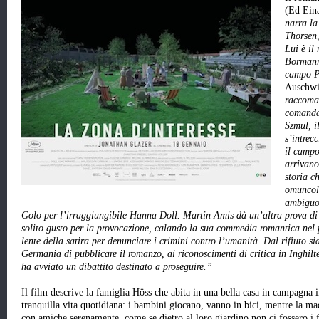
(Ed Eina
narra la
Thorsen,
Lui è il
Bormann,
campo Pa
Auschwi
raccoman
comandan
Szmul, 
s’intrec
il campo
arrivano
storia ch
omuncoli
ambiguo 
Golo per l’irraggiungibile Hanna Doll. Martin Amis dà un’altra prova di 
solito gusto per la provocazione, calando la sua commedia romantica nel p
lente della satira per denunciare i crimini contro l’umanità. Dal rifiuto s
Germania di pubblicare il romanzo, ai riconoscimenti di critica in Inghil
ha avviato un dibattito destinato a proseguire.”
Il film descrive la famiglia Höss che abita in una bella casa in campagna
tranquilla vita quotidiana: i bambini giocano, vanno in bici, mentre la m
con amiche serenamente, come se dietro al loro giardino non ci fossero i