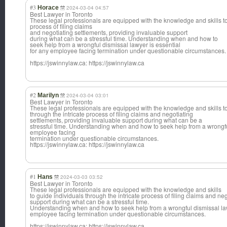
#3
Horace
2024-03-04 04:57
Best Lawyer in Toronto
These legal professionals are equipped with the knowledge and skills to 
process of filing claims
and negotiating settlements, providing invaluable support
during what can be a stressful time. Understanding when and how to
seek help from a wrongful dismissal lawyer is essential
for any employee facing termination under questionable circumstances.
https://jswinnylaw.ca: https://jswinnylaw.ca
#2
Marilyn
2024-03-04 03:01
Best Lawyer in Toronto
These legal professionals are equipped with the knowledge and skills to
through the intricate process of filing claims and negotiating
settlements, providing invaluable support during what can be a
stressful time. Understanding when and how to seek help from a wrongful
employee facing
termination under questionable circumstances.
https://jswinnylaw.ca: https://jswinnylaw.ca
#1
Hans
2024-03-03 03:52
Best Lawyer in Toronto
These legal professionals are equipped with the knowledge and skills
to guide individuals through the intricate process of filing claims and ne
support during what can be a stressful time.
Understanding when and how to seek help from a wrongful dismissal law
employee facing termination under questionable circumstances.
https://jswinnylaw.ca: https://jswinnylaw.ca