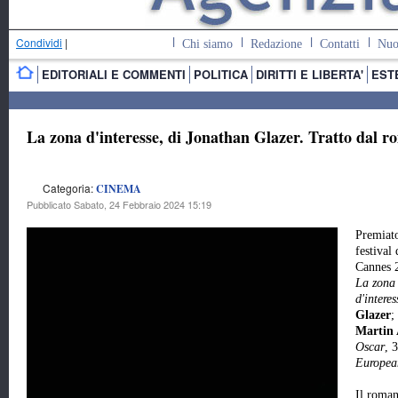
Condividi
|
Chi siamo
Redazione
Contatti
Nuo
EDITORIALI E COMMENTI
POLITICA
DIRITTI E LIBERTA'
EST
La zona d'interesse, di Jonathan Glazer. Tratto dal 
Categoria:
CINEMA
Pubblicato Sabato, 24 Febbraio 2024 15:19
Premiato
festival 
Cannes 
La zona
d'interes
Glazer
;
Martin
Oscar
, 
Europea
Il roma