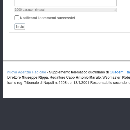
1000
caratteri rimasti
Notificami i commenti successivi
Invia
nuova Agenzia Radicale
- Supplemento telematico quotidiano di
Quaderni Rad
Direttore
Giuseppe Rippa
, Redattore Capo
Antonio Marulo
, Webmaster:
Robe
Iscr. e reg. Tribunale di Napoli n. 5208 del 13/4/2001 Responsabile secondo l