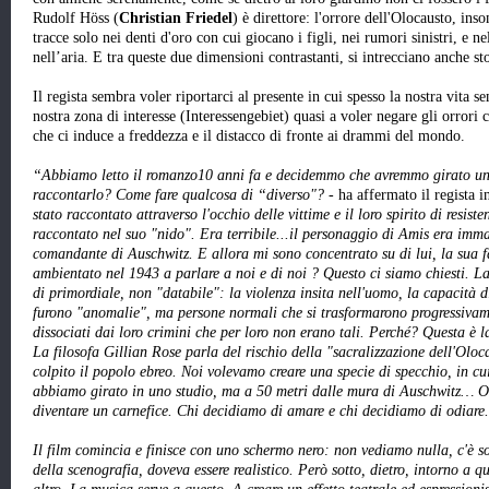
Rudolf Höss (
Christian Friedel
) è direttore: l'orrore dell'Olocausto, ins
tracce solo nei denti d'oro con cui giocano i figli, nei rumori sinistri, e n
nell’aria. E tra queste due dimensioni contrastanti, si intrecciano anche s
Il regista sembra voler riportarci al presente in cui spesso la nostra vita s
nostra zona di interesse (Interessengebiet) quasi a voler negare gli orrori 
che ci induce a freddezza e il distacco di fronte ai drammi del mondo.
“Abbiamo letto il romanzo10 anni fa e decidemmo che avremmo girato un
raccontarlo? Come fare qualcosa di “diverso"?
- ha affermato il regista i
stato raccontato attraverso l'occhio delle vittime e il loro spirito di resist
raccontato nel suo "nido". Era terribile...il personaggio di Amis era
imma
comandante di Auschwitz. E allora mi sono concentrato su di lui, la sua f
ambientato nel 1943 a parlare a noi e di noi ? Questo ci siamo chiesti. La
di primordiale, non "databile": la violenza insita nell'uomo, la capacità d
furono "anomalie", ma persone normali che si trasformarono progressivam
dissociati dai loro crimini che per loro non erano tali. Perché? Questa è 
La filosofa Gillian Rose parla del rischio della "sacralizzazione dell'Oloc
colpito il popolo ebreo. Noi volevamo creare una specie di specchio, in cu
abbiamo girato in uno studio, ma a 50 metri dalle mura di Auschwitz… O
diventare un carnefice. Chi decidiamo di amare e chi decidiamo di odiare
Il film comincia e finisce con uno schermo nero: non vediamo nulla, c'è sol
della scenografia, doveva essere realistico. Però sotto, dietro, intorno a q