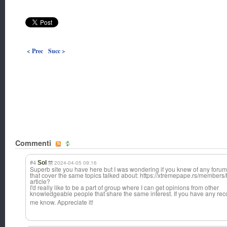
< Prec
Succ >
Commenti
#4
Sol
2024-04-05 09:16
Superb site you have here but I was wondering if you knew of any foru
that cover the same topics talked about: https://xtremepape.rs/members
article?
I'd really like to be a part of group where I can get opinions from other
knowledgeable people that share the same interest. If you have any r
me know. Appreciate it!