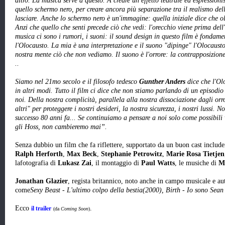
altro. La musica serve a questo. A creare un effetto teatrale ed espressioni
quello schermo nero, per creare ancora più separazione tra il realismo de
lasciare. Anche lo schermo nero è un'immagine: quella iniziale dice che olt
Anzi che quello che senti precede ciò che vedi: l'orecchio viene prima dell
musica ci sono i rumori, i suoni: il sound design in questo film è fondame
l'Olocausto. La mia è una interpretazione e il suono "dipinge" l'Olocausto
nostra mente ciò che non vediamo. Il suono è l'orrore: la contrapposizione 
..
Siamo nel 21mo secolo e il filosofo tedesco
Gunther Anders
dice che l'Ol
in altri modi. Tutto il film ci dice che non stiamo parlando di un episodio
noi. Della nostra complicità, parallela alla nostra dissociazione dagli orr
altri" per proteggere i nostri desideri, la nostra sicurezza, i nostri lussi.
successo 80 anni fa... Se continuiamo a pensare a noi solo come possibili 
gli Hoss, non cambieremo mai”.
Senza dubbio un film che fa riflettere, supportato da un buon cast include
Ralph
Herforth
,
Max Beck
,
Stephanie Petrowitz
,
Marie Rosa Tietjen
lafotografia di
Lukasz Zai
, il montaggio di
Paul Watts
, le musiche di
Mi
Jonathan Glazier
, regista britannico, noto anche in campo musicale e aut
come
Sexy Beast - L'ultimo colpo della bestia(2000), Birth - Io sono Sea
il trailer
Ecco
.
(da
Coming Soon
)