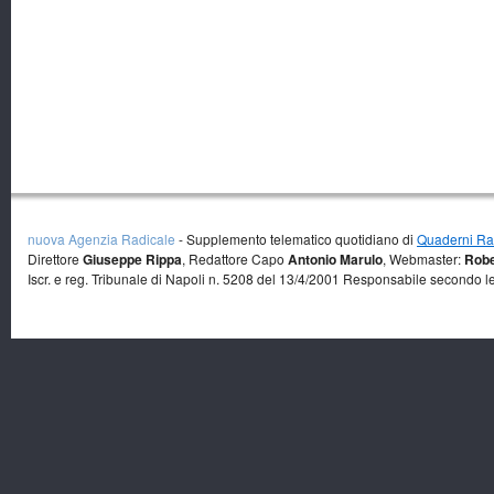
nuova Agenzia Radicale
- Supplemento telematico quotidiano di
Quaderni Rad
Direttore
Giuseppe Rippa
, Redattore Capo
Antonio Marulo
, Webmaster:
Robe
Iscr. e reg. Tribunale di Napoli n. 5208 del 13/4/2001 Responsabile secondo l