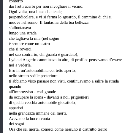
contorto
dai frutti acerbi per non invogliare il vicino.
Ogni volta, una linea ci attende,
perpendicolare, e vi si ferma lo sguardo, il cammino di chi si
muove nel sonno. Il fantasma della tua bellezza
s’allontanava
lungo una strada
che tagliava la mia (nel sogno
è sempre come un teatro
che si rovesci
nel suo contrario, chi guarda è guardato),
Lydia d'Angerio camminava in alto, di profilo: pensavamo d’essere
noi a vederla.
Ero in un’automobilina col tetto aperto,
nello stretto sedile posteriore:
ti abbiamo visto passare non visti, continuavamo a salire la strada
quando
all'improvviso - così grande
da occupare la scena - davanti a noi, prigionieri
di quella vecchia automobile giocattolo,
apparisti
nella grandezza immane dei morti.
Avevamo la bocca vuota
dei sogni.
Ora che sei morta, conosci come nessuno il distrutto teatro