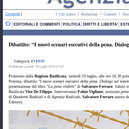
Condividi
|
Chi siamo
Redazione
Contatti
Nuo
EDITORIALI E COMMENTI
POLITICA
DIRITTI E LIBERTA'
EST
Dibattito: “I nuovi scenari esecutivi della pena. Dialo
Categoria:
EVENTI
Pubblicato Lunedì, 15 Luglio 2013 21:07
Promosso dalla
Regione Basilicata
, venerdì 19 luglio, alle ore 16.30 pres
Potenza, dibattito “
I nuovi scenari esecutivi della pena. Dialogo sul siste
presentazione del libro “
La pena visibile
” di
Salvatore Ferraro
. Saluto i
Basilicata
Vito De Filippo
. Interverranno
Fabio Viglione
,
avvocato penal
di
Quaderni Radicali
e di
Agenzia Radicale
,
Salvatore Ferraro
autore de
Editore).