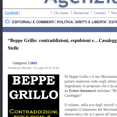
Condividi
|
Chi siamo
Redazione
Contatti
Nuo
EDITORIALI E COMMENTI
POLITICA
DIRITTI E LIBERTA'
EST
“Beppe Grillo: contraddizioni, espulsioni e…Casalegg
Stelle
Categoria:
LIBRI
Pubblicato Martedì, 16 Luglio 2013 16:40
Di Beppe Grillo e il suo Moviment
parlare numerose volte negli ultimi
Segnaliamo in proposito che è da po
da
Ermes Antonucci
intitolato “Be
Casaleggio”.
Il volume, sulla scia degli articoli
completa il fenomeno del Movimento
democratica che si è aperta all’inte