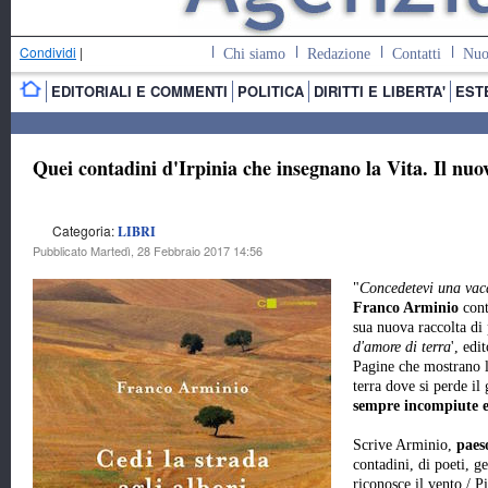
Condividi
|
Chi siamo
Redazione
Contatti
Nuo
EDITORIALI E COMMENTI
POLITICA
DIRITTI E LIBERTA'
EST
Quei contadini d'Irpinia che insegnano la Vita. Il nu
Categoria:
LIBRI
Pubblicato Martedì, 28 Febbraio 2017 14:56
"
Concedetevi una vaca
Franco Arminio
cont
sua nuova raccolta di 
d'amore di terra
', edi
Pagine che mostrano la
terra dove si perde il
sempre incompiute e
Scrive Arminio,
paes
contadini, di poeti, ge
riconosce il vento./ P