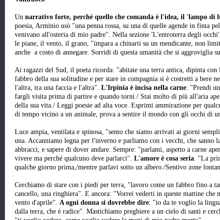
Un
narrativo forte, perché quello che comanda è l'idea, il 'lampo di l
poesia, Arminio usò "una penna rossa, su una di quelle agende in finta pe
venivano all'osteria di mio padre". Nella sezione 'L'entroterra degli occhi',
le piane, il vento, il grano, "impara a chinarti su un mendicante, non limit
anche a costo di annegare. Sorridi di questa umanità che si aggroviglia su s
Ai ragazzi del Sud, il poeta ricorda: "abitate una terra antica, dipinta con
fabbro della sua solitudine e per stare in compagnia si è costretti a bere ne
l'altra, tra una faccia e l'altra".
L'Irpinia è incisa nella carne
: "Prendi un
fargli visita prima di partire e quando torni./ Stai molto di più all'aria ap
della sua vita./ Leggi poesie ad alta voce. Esprimi ammirazione per qualcu
di tempo vicino a un animale, prova a sentire il mondo con gli occhi di 
Luce ampia, ventilata e spinosa, "sento che siamo arrivati ai giorni sempl
una. Accanniamo legna per l'inverno e parliamo con i vecchi, che sanno la 
abbracci, e sapere di dover andare. Sempre: "parlami, aspetto a carne ape
vivere ma perché qualcuno deve parlarci".
L'amore è cosa seria
. "La pr
qualche giorno prima,/mentre parlavi sotto un albero./Sentivo zone lonta
Cerchiamo di stare con i piedi per terra, "lavoro come un fabbro fino a ta
cancello, una ringhiera". E ancora: "Vorrei vederti in queste mattine che
vento d'aprile".
A ogni donna si dovrebbe dire
: "io da te voglio la ling
dalla terra, che è radice". Mastichiamo preghiere a un cielo di santi e ce