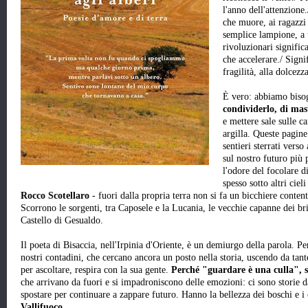
l'anno dell'attenzione
che muore, ai ragazzi
semplice lampione, a 
rivoluzionari signific
che accelerare./ Signif
fragilità, alla dolcezz
È vero: abbiamo bisog
condividerlo, di mast
e mettere sale sulle ca
argilla. Queste pagi
sentieri sterrati verso
sul nostro futuro più 
l'odore del focolare d
spesso sotto altri ciel
Rocco Scotellaro
- fuori dalla propria terra non si fa un bicchiere conten
Scorrono le sorgenti, tra Caposele e la Lucania, le vecchie capanne dei briga
Castello di Gesualdo.
Il poeta di Bisaccia, nell'Irpinia d'Oriente, è un demiurgo della parola. Pe
nostri contadini, che cercano ancora un posto nella storia, uscendo da tante
per ascoltare, respira con la sua gente.
Perché "guardare è una culla", 
che arrivano da fuori e si impadroniscono delle emozioni: ci sono storie 
spostare per continuare a zappare futuro. Hanno la bellezza dei boschi e i 
Vallifuoco
.