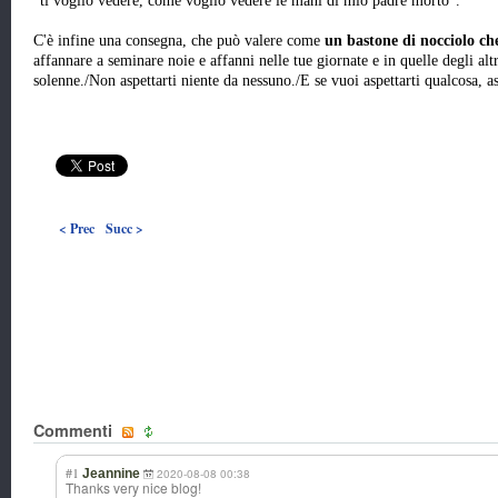
"ti voglio vedere, come voglio vedere le mani di mio padre morto".
C'è infine una consegna, che può valere come
un bastone di nocciolo c
affannare a seminare noie e affanni nelle tue giornate e in quelle degli alt
solenne./Non aspettarti niente da nessuno./E se vuoi aspettarti qualcosa, as
< Prec
Succ >
Commenti
#1
Jeannine
2020-08-08 00:38
Thanks very nice blog!