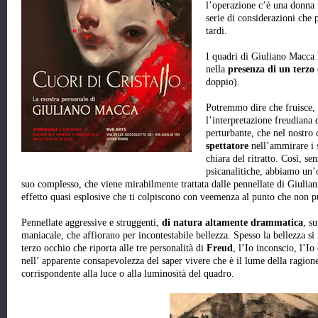
l’operazione c’è una donna i
serie di considerazioni che 
tardi.
I quadri di Giuliano Macca 
nella
presenza di un terzo
doppio).
Potremmo dire che fruisce,
l’interpretazione freudiana 
perturbante, che nel nostro 
spettatore
nell’ammirare i 
chiara del ritratto. Così, se
psicanalitiche, abbiamo un’
suo complesso, che viene mirabilmente trattata dalle pennellate di Giulia
effetto quasi esplosive che ti colpiscono con veemenza al punto che non pu
Pennellate aggressive e struggenti,
di natura altamente drammatica
, s
maniacale, che affiorano per incontestabile bellezza. Spesso la bellezza si
terzo occhio che riporta alle tre personalità di
Freud
, l’Io inconscio, l’Io
nell’ apparente consapevolezza del saper vivere che è il lume della ragione,
corrispondente alla luce o alla luminosità del quadro.