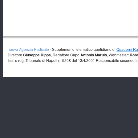
nuova Agenzia Radicale
- Supplemento telematico quotidiano di
Quaderni Rad
Direttore
Giuseppe Rippa
, Redattore Capo
Antonio Marulo
, Webmaster:
Robe
Iscr. e reg. Tribunale di Napoli n. 5208 del 13/4/2001 Responsabile secondo l