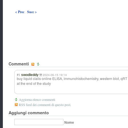
< Prec
Succ >
Commenti
#1
swodleddy
2024-06-15 19:14
buy liquid cialis online ELISA, immunohistochem
istry, western blot, q
at the end of the study
Aggiorna elenco commenti
RSS feed dei commenti di questo post.
Aggiungi commento
Nome