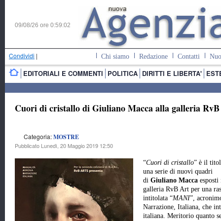
09/08/26 ore
0:59:03
Condividi
|
Chi siamo
Redazione
Contatti
Nuo
EDITORIALI E COMMENTI
POLITICA
DIRITTI E LIBERTA'
EST
Cuori di cristallo di Giuliano Macca alla galleria Rv
Categoria:
MOSTRE
Pubblicato Lunedì, 20 Maggio 2019 12:50
“
Cuori di cristallo
” è il tito
una serie di nuovi quadri
di
Giuliano Macca
esposti 
galleria RvB Art per una ra
intitolata “
MAN
I
”, acronim
Narrazione, Italiana, che in
italiana. Meritorio quanto s