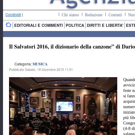
Condividi
|
Chi siamo
Redazione
Contatti
Nuo
EDITORIALI E COMMENTI
POLITICA
DIRITTI E LIBERTA'
EST
Il Salvatori 2016, il dizionario della canzone” di Dari
Categoria:
MUSICA
Pubblicato Sabato, 19 Dicembre 2015 11:51
Quando
avvici
feste n
si fann
acquist
numero
iniziat
più lib
Congre
(4-8 d
valang