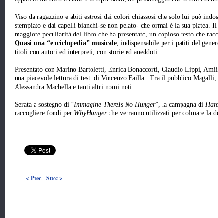
Viso da ragazzino e abiti estrosi dai colori chiassosi che solo lui può indo
stempiato e dai capelli bianchi-se non pelato- che ormai è la sua platea. Il
maggiore peculiarità del libro che ha presentato, un copioso testo che racco
Quasi una “enciclopedia” musicale
, indispensabile per i patiti del gen
titoli con autori ed interpreti, con storie ed aneddoti.
Presentato con Marino Bartoletti, Enrica Bonaccorti, Claudio Lippi, Am
una piacevole lettura di testi di Vincenzo Failla. Tra il pubblico Magall
Alessandra Machella e tanti altri nomi noti.
Serata a sostegno di “
Immagine ThereIs No Hunger
”, la campagna di
Hard
raccogliere fondi per
WhyHunger
che verranno utilizzati per colmare la 
< Prec
Succ >