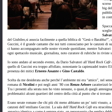
scorso 
big de
pubbli
in con
Spaccat
sceglie
Salvat
del Giubileo,si associa facilmente a quella biblica di “Gesù o Barabba?”, 
Guccini, è il grande cantante che noi tutti conosciamo per le canzoni di su
ci hanno accompagnato nelle nostre vicende quotidiane, mentre Salvatori è
ogni spettacolo musicale, giornalista, noto curatore di rubriche in riviste s
Io sono andato al secondo evento, da Dario Salvatori all’
Hard Rock Cafè
quello di Guccini era troppo affollato, nonostante la capienzadel teatro Eli
presenza dei mitici
Ernesto Assante
e
Gino Castaldo
.
Scelta da me desiderata anche perché l’ambiente mi era “amico”, nel senso
romana di
Nicolini
e poi negli anni ’80 con
Renzo Arbore
caratterizzò l
Tra i presenti alla serata non ho visto nessuno, o quasi,di quegli antesign
problematici alcuni quartieri del centro della città al punto che si trovano
Erano serate romane che chi più chi meno abbiamo un po’ tutti vissuto, a d
canzoni dell’emiliano Guccini. La sala dell’
Hard Rock Cafè
era stracolma
appariva identico a come è sempre stato, un personaggio che sembra debba