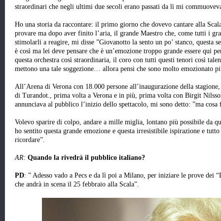
straordinari che negli ultimi due secoli erano passati da lì mi commuov
Ho una storia da raccontare: il primo giorno che dovevo cantare alla Sca
provare ma dopo aver finito l’aria, il grande Maestro che, come tutti i gran
stimolarli a reagire, mi disse ”Giovanotto la sento un po’ stanco, questa se
è così ma lei deve pensare che è un’emozione troppo grande essere qui per
questa orchestra così straordinaria, il coro con tutti questi tenori così t
mettono una tale soggezione… allora pensi che sono molto emozionato piu
All’Arena di Verona con 18.000 persone all’inaugurazione della stagione, 
di Turandot., prima volta a Verona e in più, prima volta con Birgit Nilss
annunciava al pubblico l’inizio dello spettacolo, mi sono detto: ”ma cosa 
Volevo sparire di colpo, andare a mille miglia, lontano più possibile da qu
ho sentito questa grande emozione e questa irresistibile ispirazione e tutt
ricordare”.
AR
:
Quando la rivedrà il pubblico italiano?
PD
: ” Adesso vado a Pecs e da lì poi a Milano, per iniziare le prove dei
che andrà in scena il 25 febbraio alla Scala”.