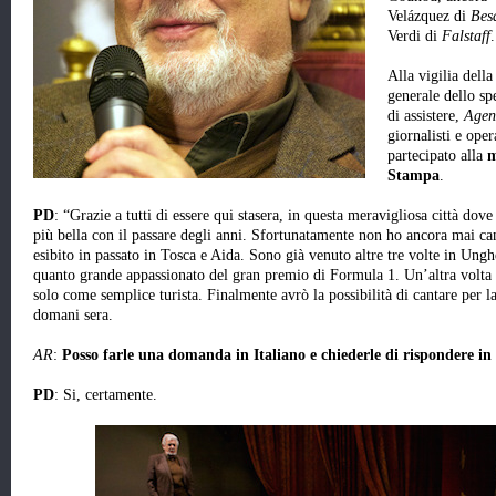
Velázquez di
Bes
Verdi di
Falstaff
.
Alla vigilia della
generale dello sp
di assistere,
Agen
giornalisti e oper
partecipato alla
m
Stampa
.
PD
: “Grazie a tutti di essere qui stasera, in questa meravigliosa città dov
più bella con il passare degli anni. Sfortunatamente non ho ancora mai ca
esibito in passato in Tosca e Aida.
Sono già venuto altre tre volte in Ungh
quanto grande appassionato del gran premio di Formula 1. Un’altra volta 
solo come semplice turista. Finalmente avrò la possibilità di cantare per l
domani sera.
AR
:
Posso farle una domanda in Italiano e chiederle di rispondere in 
PD
: Si, certamente.