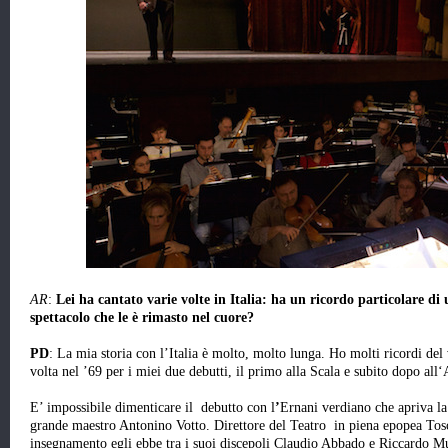
AR
:
Lei ha cantato varie volte in Italia: ha un ricordo particolare d
spettacolo che le è rimasto nel cuore?
PD
: La mia storia con l’Italia è molto, molto lunga. Ho molti ricordi del
volta nel ’69 per i miei due debutti, il primo alla Scala e subito dopo all
E’ impossibile dimenticare il debutto con l
’
Ernani verdiano che apriva la 
grande maestro Antonino Votto. Direttore del Teatro in piena epopea Tosca
insegnamento egli ebbe tra i suoi discepoli Claudio Abbado e Riccardo M