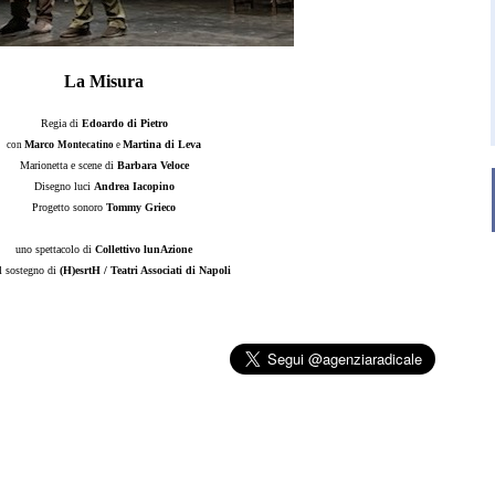
La Misura
Regia di
Edoardo di Pietro
Marco
Martina di Leva
con
Montecatino
e
Marionetta e scene di
Barbara Veloce
Disegno luci
Andrea Iacopino
Progetto sonoro
Tommy Grieco
uno spettacolo di
Collettivo lunAzione
l sostegno di
(H)esrtH / Teatri Associati di Napoli