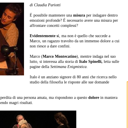
di Claudia Pariotti
É possibile mantenere una
misura
per indagare dentro
emozioni profonde? É necessario avere una misura per
affrontare concetti complessi?
Evidentemente s
ì, ma non è quello che succede a
Marco, un ragazzo travolto da un immenso dolore a cui
non riesce a dare confini.
Marco (
Marco Montecatino
), mentre indaga nel suo
lutto, si interessa alla storia di
Italo Spinelli,
letta sulle
pagine della
Settimana Enigmistica
.
Italo è un anziano signore di 80 anni che ricerca nello
studio della filosofia le risposte alle sue domande
a perdita di una persona amata, ma rispondono a questo
dolore
in maniera
nendo magri risultati.