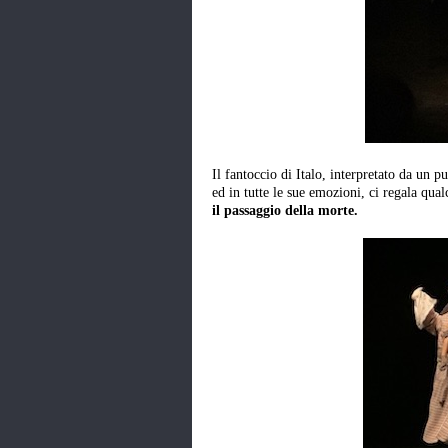
Il fantoccio di Italo, interpretato da un
ed in tutte le sue emozioni, ci regala qua
il passaggio della morte.