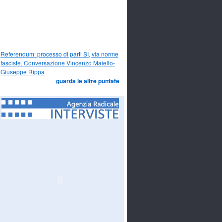
Referendum: processo di parti SI, via norme
fasciste. Conversazione Vincenzo Maiello-
Giuseppe Rippa
guarda le altre puntate