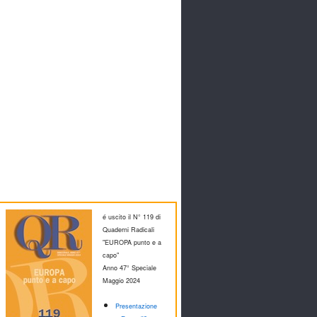
é uscito il N° 119 di
Quaderni Radicali
"EUROPA punto e a
capo"
Anno 47° Speciale
M
aggio 2024
Presentazione