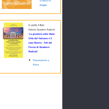
a Roma l'8
Maggio
è uscito il libro
Edizioni Quaderni Radicali
‘La giustizia nello Stato
Città del Vaticano e il
caso Becciu - Atti del
Forum di Quaderni
Radicali’
Presentazione a
Roma