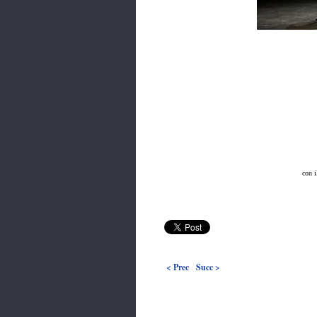
con i
< Prec
Succ >