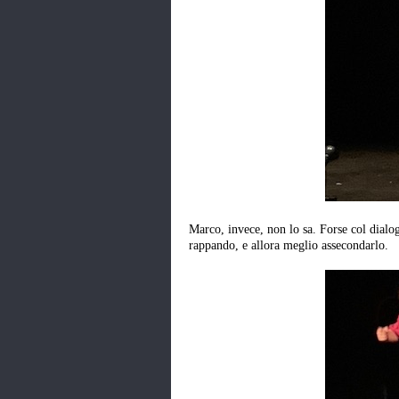
Marco, invece, non lo sa. Forse col dialog
rappando, e allora meglio assecondarlo.