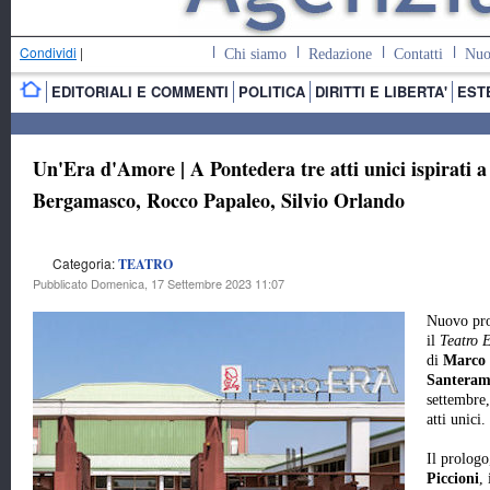
Condividi
|
Chi siamo
Redazione
Contatti
Nuo
EDITORIALI E COMMENTI
POLITICA
DIRITTI E LIBERTA'
EST
Un'Era d'Amore | A Pontedera tre atti unici ispirati 
Bergamasco, Rocco Papaleo, Silvio Orlando
Categoria:
TEATRO
Pubblicato Domenica, 17 Settembre 2023 11:07
Nuovo pro
il
Teatro 
di
Marco
Santera
settembre,
atti unici.
Il prologo
Piccioni
,