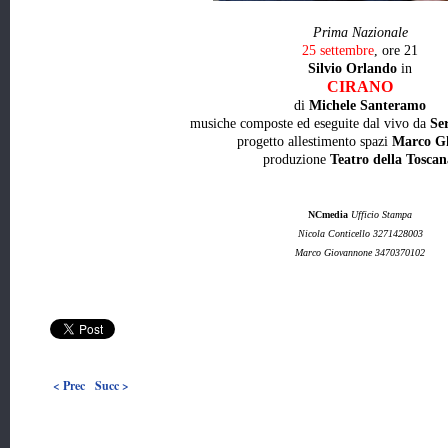
Prima Nazionale
25 settembre
, ore 21
Silvio Orlando
in
CIRANO
di
Michele Santeramo
musiche composte ed eseguite dal vivo da
Se
progetto allestimento spazi
Marco Gh
produzione
Teatro della Toscan
NCmedia
Ufficio Stampa
Nicola Conticello 3271428003
Marco Giovannone 3470370102
< Prec
Succ >