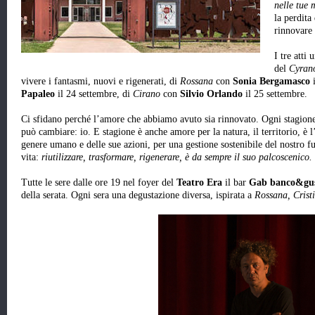
nelle tue
la perdita
rinnovare
I tre atti 
del
Cyran
vivere i fantasmi, nuovi e rigenerati, di
Rossana
con
Sonia Bergamasco
i
Papaleo
il 24 settembre, di
Cirano
con
Silvio Orlando
il 25 settembre.
Ci sfidano perché l’amore che abbiamo avuto sia rinnovato. Ogni stagione 
può cambiare: io. E stagione è anche amore per la natura, il territorio, è l’
genere umano e delle sue azioni, per una gestione sostenibile del nostro fut
vita:
riutilizzare, trasformare, rigenerare, è da sempre il suo palcoscenico.
Tutte le sere dalle ore 19 nel foyer del
Teatro Era
il bar
Gab banco&gu
della serata. Ogni sera una degustazione diversa, ispirata a
Rossana, Crist