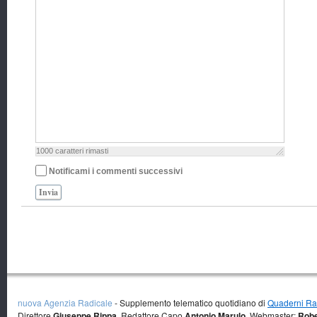
1000
caratteri rimasti
Notificami i commenti successivi
Invia
nuova Agenzia Radicale
- Supplemento telematico quotidiano di
Quaderni Rad
Direttore
Giuseppe Rippa
, Redattore Capo
Antonio Marulo
, Webmaster:
Robe