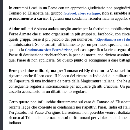
In entrambi i casi in un Paese con un approccio giudiziario non pregiudizi
facebook a loro sostegno
Tomaso ed Elisabetta nel gruppo
,
non si sarebbe 
procedimento a carico
, figurarsi una condanna riconfermata in appello,
Ai due militari è sinora andata meglio anche per la fortissima mobilitazion
Forze Armate che si sono organizzati in più gruppi su facebook, con circa 
Riportiamo a casa i due
questi gruppi, forse il più piccolo dei più numerosi,
“
amministratori. Sono tornati, ufficialmente per un permesso speciale, ma, 
Costituzione vieta l’estradizione
quanto la
, nel caso specifico la riconsegna, 
Paese di destinazione rischierebbero la pena di morte, con divieto assolut
quel Paese di non applicarla. Su questo punto ci accingiamo a dare battagli
Bene per i due militari, ma per Tomaso ed Ely detenuti a Varanasi i
riguarda anche il loro caso. Il blocco del rientro in India dei due militar
dell’apertura di una inchiesta da parte della Magistratura italiana, che ha 
conseguente rogatoria internazionale per acquisire gli atti d’accusa. Un pa
castello accusatorio in un dibattimento regolare.
Certo questo non influirebbe direttamente sul caso di Tomaso ed Elisabett
recente legge che consente ai condannati nei rispettivi Paesi, India ed Itali
l’ergastolo, nel Paese d’origine. La sentenza non potrebbe venire ribaltata
ricorso al Tribunale internazione sui diritti umani per violazione dei mede
indiano.