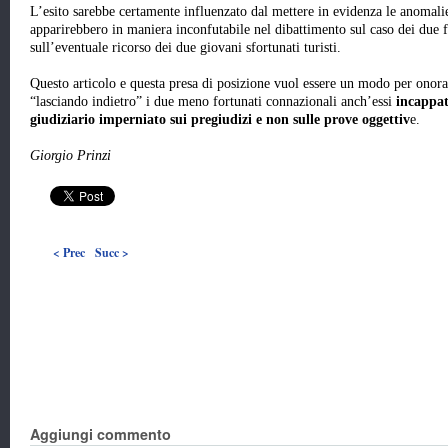
L’esito sarebbe certamente influenzato dal mettere in evidenza le anomalie
apparirebbero in maniera inconfutabile nel dibattimento sul caso dei due fu
sull’eventuale ricorso dei due giovani sfortunati turisti.
Questo articolo e questa presa di posizione vuol essere un modo per onor
“lasciando indietro” i due meno fortunati connazionali anch’essi
incappat
giudiziario imperniato sui pregiudizi e non sulle prove oggettiv
e.
Giorgio Prinzi
< Prec
Succ >
Aggiungi commento