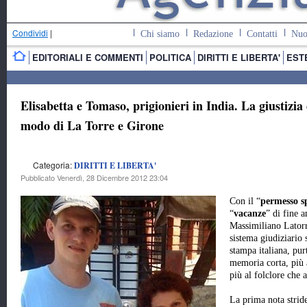
Condividi
|
Chi siamo
Redazione
Contatti
Nuo
EDITORIALI E COMMENTI
POLITICA
DIRITTI E LIBERTA'
EST
Elisabetta e Tomaso, prigionieri in India. La giustizia
modo di La Torre e Girone
Categoria:
DIRITTI E LIBERTA'
Pubblicato Venerdì, 28 Dicembre 2012 23:04
Con il “
permesso sp
“
vacanze
” di fine 
Massimiliano Latorr
sistema giudiziario 
stampa italiana, pur
memoria corta, più a
più al folclore che a
La prima nota stride