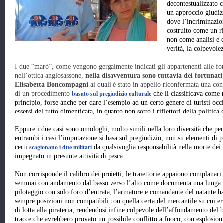
decontestualizzato 
un approccio giudiz
dove l’incriminazio
costruito come un ri
non come analisi e d
verità, la colpevole
I due “marò”, come vengono gergalmente indicati gli appartenenti alle for
nell’ottica anglosassone,
nella disavventura sono tuttavia dei fortunati
Elisabetta Boncompagni
ai quali è stato in appello riconfermata una con
basato sul pregiudizio culturale
di un procedimento
che li classificava come
principio, forse anche per dare l’esempio ad un certo genere di turisti occ
essersi del tutto dimenticata, in quanto non sotto i riflettori della politica
Eppure i due casi sono omologhi, molto simili nella loro diversità che per
entrambi i casi l’imputazione si basa sul pregiudizio, non su elementi di p
scagionano i due militari
certi
da qualsivoglia responsabilità nella morte dei
impegnato in presunte attività di pesca
.
Non corrisponde il calibro dei proietti; le traiettorie appaiono complanari
semmai con andamento dal basso verso l’alto come documenta una lunga trac
pilotaggio con solo foro d’entrata; l’armatore e comandante del natante 
sempre posizioni non compatibili con quella certa del mercantile su cui er
di lotta alla pirateria, rendendosi infine colpevole dell’affondamento del b
tracce che avrebbero provato un possibile conflitto a fuoco, con esplosion