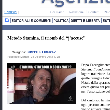
Condividi
|
Chi siamo
Redazione
Contatti
Nuo
EDITORIALI E COMMENTI
POLITICA
DIRITTI E LIBERTA'
EST
Metodo Stamina, il trionfo del “j’accuse”
Categoria:
DIRITTI E LIBERTA'
Pubblicato Martedì, 24 Dicembre 2013 17:28
Dopo l’accoglimento 
Stamina Foundation
logora tradizione, ha
quelle famiglie fidu
Natale della speranza
essere quello del pe
per l’assoluzione del
Dal canto suo la min
ogni peccato commen
voluto attivare imme