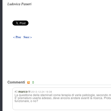
Ludovica Passeri
< Prec
Succ >
Commenti
#2
marco
2013-12-24 19:38
La questione delle staminali come terapia di varie patologie, secondo me
E' prematuro usarla adesso, deve ancora andare avanti la ricerca. Probab
funzionare, o no?