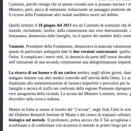
Comitato, perché ritengo che in questa vicenda non si possano lasciare i ma
Ministro, però, pecca di omissione, tralasciando un passaggio piuttosto d
il ricorso della Fondazione altri malati sarebbero morti nel dubbio.
Quello istituito il
18 giugno del 2013
era un Comitato di scienziati che di
metodo, escludendo, inoltre, dalla commissione una voce internazionale. A
lontananza, denunciata dalle famiglie, tra il parere dei membri della commi
Vannoni
, Presidente della Fondazione, denunciava la mancata valutazione 
questo di particolare ambiguità date le
due versioni contrastanti
: quella
Onlus. A complicare i nuovi esiti, la denuncia da parte dell’ormai decad
nell’istituzione di una seconda commissione una delegittimazione imperdo
La ricerca di un buono e di un cattivo
sembra, negli ultimi giorni, da
indagato insieme con altri medici coinvolti nell’attività della Onlus. Le a
finalizzata alla somministrazione di farmaci imperfetti e pericolosi per la s
famiglie e ancora di truffa nei confronti della regione Piemonte dipingo
vero antagonista della vicenda. Le accuse del Ministro Lorenzin, invece, g
discredito sulla ricerca italiana.
Mentre in Italia si assiste al trionfo del “j’accuse”, negli Stati Uniti lo sci
del
Diabetes Research Institute
di Miami e del centro di trapianti cellular
biologica sul metodo
. Il professore, prima ancora che il Tar accogliesse i
sconfessare o di confermare con sicurezza il metodo in primo luogo per ri