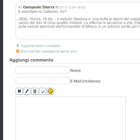
#1
Gampaolo Sbarra
2013-12-24 18:32
E ascoltare la Cattaneo, no?
(AGI) - Roma, 19 dic. - Il metodo Stamina e' una truffa ai danni dei malat
carico del Ssn di circa quattro miliardi. Lo afferma la senatrice a vita, E
sulle cellule staminali dell'Universita
' di Milano in un articolo scritto pe
Aggiorna elenco commenti
RSS feed dei commenti di questo post.
Aggiungi commento
Nome
E-Mail (richiesta)