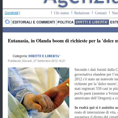
Condividi
|
Chi siamo
Redazione
Contatti
Nuo
EDITORIALI E COMMENTI
POLITICA
DIRITTI E LIBERTA'
EST
Eutanasia, in Olanda boom di richieste per la 'dolce 
Categoria:
DIRITTI E LIBERTA'
Pubblicato Giovedì, 27 Settembre 2012 16:21
Secondo i dati forniti dalla
governativa olandese per l’eu
2012 c'è stato un notevole i
richieste per la 'dolce morte';
stati registrati 559 casi in p
pochi paesi (assieme a Svizz
americano dell’Oregorn) a cons
In realtà qui si è assistito
reato di interruzione di vita
garantisce il diritto del citt