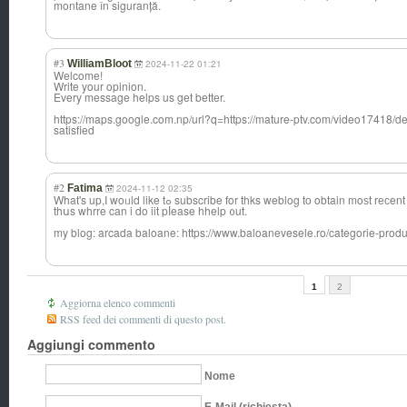
montane în siguranță.
#3
WilliamBloot
2024-11-22 01:21
Welcome!
Write your opinion.
Every message helps us get better.
https://maps.google.com.np/url?q=https://mature-ptv.com/video17418/del
satisfied
#2
Fatima
2024-11-12 02:35
What's up,I woᥙld like tߋ subscribe for thks weblog tо obtain moѕt rе
thսs whrre can i do iit pⅼease hhelp ᧐ut.
my blog: arcada baloane: https://www.baloanevesele.ro/categorie-prod
1
2
Aggiorna elenco commenti
RSS feed dei commenti di questo post.
Aggiungi commento
Nome
E-Mail (richiesta)