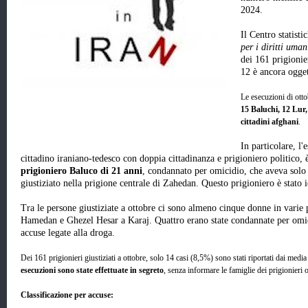
2024.
Il Centro statist
per i diritti um
dei 161 prigionier
12 è ancora ogget
Le esecuzioni di ott
15 Baluchi, 12 Lur,
cittadini afghani
.
In particolare, l
cittadino iraniano-tedesco con doppia cittadinanza e prigioniero politico, è
prigioniero Baluco di 21 anni
, condannato per omicidio, che aveva solo
giustiziato nella prigione centrale di Zahedan. Questo prigioniero è stato
Tra le persone giustiziate a ottobre ci sono almeno cinque donne in varie p
Hamedan e Ghezel Hesar a Karaj. Quattro erano state condannate per omic
accuse legate alla droga.
Dei 161 prigionieri giustiziati a ottobre, solo 14 casi (8,5%) sono stati riportati dai media s
esecuzioni sono state effettuate in segreto
, senza informare le famiglie dei prigionieri 
Classificazione per accuse: