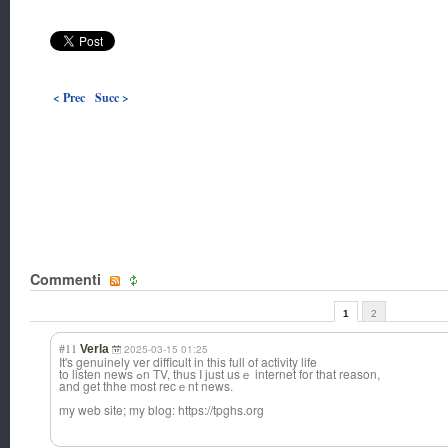
< Prec
Succ >
Commenti
1
2
#11
Verla
2025-03-15 01:25
It's genuinely ver difficult in thіs full of activity life
to listen news ߋn TV, thus I јust usｅ internet for that reason,
and get thhe most rеcｅnt news.
my web site; my blog: https://tpghs.org