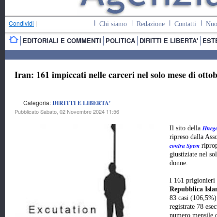
Condividi
|
Chi siamo
Redazione
Contatti
Nuo
EDITORIALI E COMMENTI
POLITICA
DIRITTI E LIBERTA'
EST
Iran: 161 impiccati nelle carceri nel solo mese di otto
Categoria:
DIRITTI E LIBERTA'
Pubblicato Sabato, 02 Novembre 2024 11:56
Hnega
Il sito della
ripreso dalla As
contra Spem
riprop
giustiziate nel s
donne.
I 161 prigionieri 
Repubblica Isla
83 casi (106,5%) 
registrate 78 ese
numero mensile d