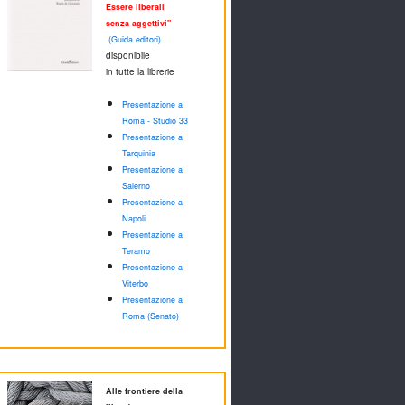
Essere liberali
senza aggettivi"
(Guida editori)
disponibile
in tutte la librerie
Presentazione a
Roma - Studio 33
Presentazione a
Tarquinia
Presentazione a
Salerno
Presentazione a
Napoli
Presentazione a
Teramo
Presentazione a
Viterbo
Presentazione a
Roma (Senato)
Alle frontiere della