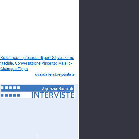
Referendum: processo di parti SI, via norme
fasciste. Conversazione Vincenzo Maiello-
Giuseppe Rippa
guarda le altre puntate