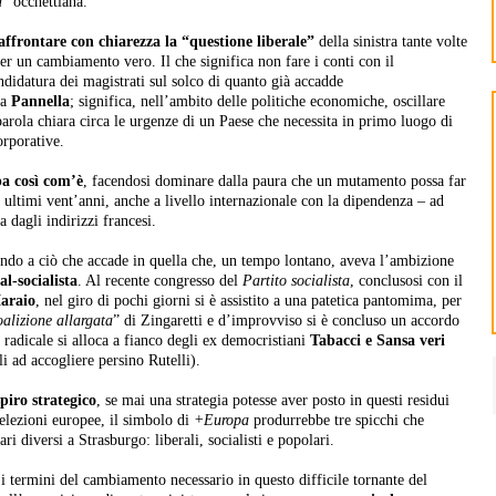
a
” occhettiana.
i affrontare con chiarezza la “questione liberale”
della sinistra tante volte
er un cambiamento vero. Il che significa non fare i conti con il
andidatura dei magistrati sul solco di quanto già accadde
a
Pannella
; significa, nell’ambito delle politiche economiche, oscillare
parola chiara circa le urgenze di un Paese che necessita in primo luogo di
orporative.
pa così com’è
, facendosi dominare dalla paura che un mutamento possa far
li ultimi vent’anni, anche a livello internazionale con la dipendenza – ad
 dagli indirizzi francesi.
ando a ciò che accade in quella che, un tempo lontano, aveva l’ambizione
al-socialista
. Al recente congresso del
Partito socialista
, conclusosi con il
araio
, nel giro di pochi giorni si è assistito a una patetica pantomima, per
oalizione allargata
” di Zingaretti e d’improvviso si è concluso un accordo
radicale si alloca a fianco degli ex democristiani
Tabacci e Sansa veri
li ad accogliere persino Rutelli).
piro strategico
, se mai una strategia potesse aver posto in questi residui
e elezioni europee, il simbolo di
+Europa
produrrebbe tre spicchi che
i diversi a Strasburgo: liberali, socialisti e popolari.
 i termini del cambiamento necessario in questo difficile tornante del