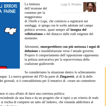
Luigi O. Rintallo
La lentezza
dell’erosione del
consenso per la
maggioranza
di
5Stelle
e
Lega
, che comincia a registrarsi nei
sondaggi, si spiega con le scelte adottate nel campo
politico avverso, quasi sempre all’
insegna del
velleitarismo
o del distacco dalle reali esigenze del
momento.
Altrimenti,
emergerebbero con più nettezza i segni di
delusione
e insoddisfazione verso l’attuale governo.
Proprio il comportamento dell’opposizione rappresenta
la polizza assicurativa per la sopravvivenza della
coalizione gialloverde.
Se consideriamo la situazione dentro lo schieramento
to segue. La nuova gestione del
PD
da parte di
Zingaretti
, al di là delle
i giornali, si è contraddistinta per il tentativo di creare un contenitore
non si cura affatto di darsi una coerenza politica:
escindendo da una linea e da un progetto che si ispiri a un criterio di reale
si rischia di compiere un salto all’indietro, che rimanda addirittura al