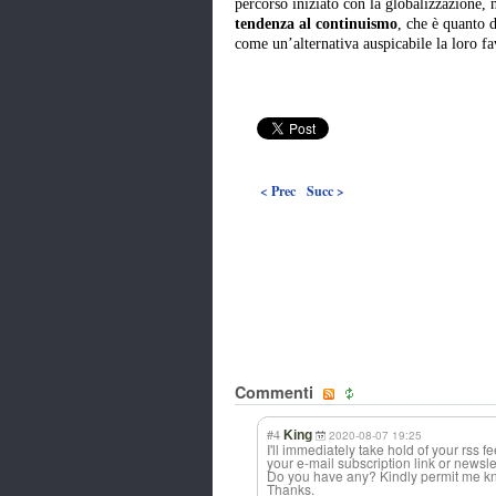
percorso iniziato con la globalizzazione,
tendenza al continuismo
, che è quanto 
come un’alternativa auspicabile la loro fav
< Prec
Succ >
Commenti
#4
King
2020-08-07 19:25
I'll immediately take hold of your rss fe
your e-mail subscription link or newsle
Do you have any? Kindly permit me kno
Thanks.