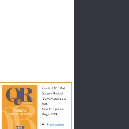
é uscito il N° 119 di
Quaderni Radicali
"EUROPA punto e a
capo"
Anno 47° Speciale
M
aggio 2024
Presentazione