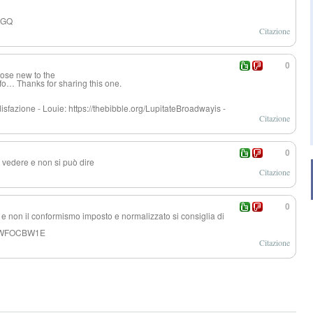
xGGQ
Citazione
0
those new to the
fo… Thanks for sharing this one.
isfazione - Louie: https://thebibble.org/LupitateBroadwayis -
Citazione
0
 vedere e non si può dire
Citazione
0
o e non il conformismo imposto e normalizzato si consiglia di
J-jWFOCBW1E
Citazione