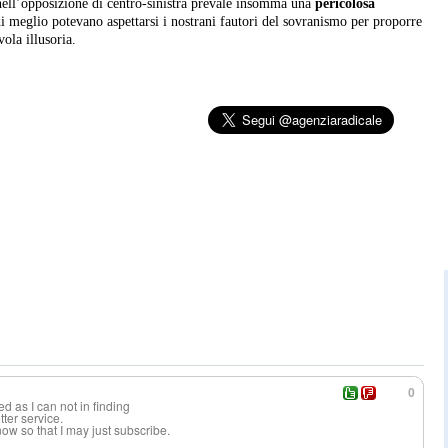
 nell’opposizione di centro-sinistra prevale insomma una
pericolosa
di meglio potevano aspettarsi i nostrani fautori del sovranismo per proporre
ola illusoria.
0
ed as I can not in finding
tter service.
w so that I may just subscribe.