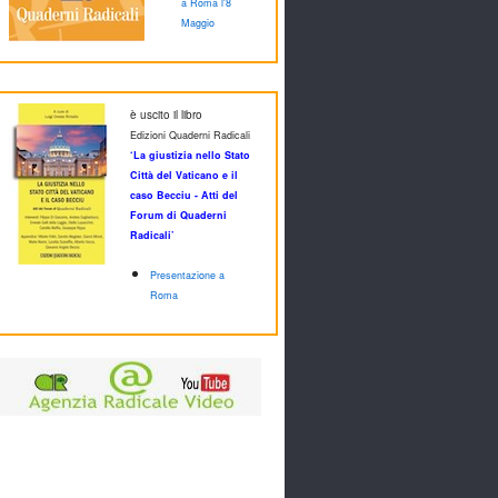
a Roma l'8
Maggio
è uscito il libro
Edizioni Quaderni Radicali
‘La giustizia nello Stato
Città del Vaticano e il
caso Becciu - Atti del
Forum di Quaderni
Radicali’
Presentazione a
Roma