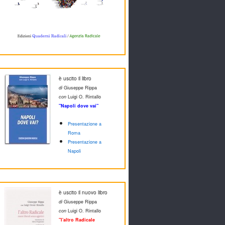
è uscito il libro
di
Giuseppe Rippa
con
Luigi O. Rintallo
"Napoli dove vai"
Presentazione a
Roma
Presentazione a
Napoli
è uscito il nuovo libro
di
Giuseppe Rippa
con
Luigi O. Rintallo
"l'altro Radicale