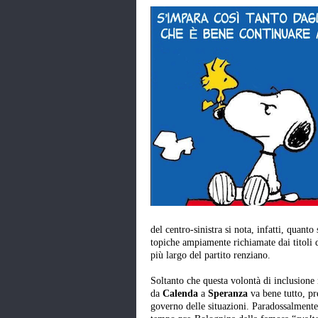
del centro-sinistra si nota, infatti, quan
topiche ampiamente richiamate dai titoli de
più largo del partito renziano.
Soltanto che questa volontà di inclusione 
da
Calenda
a
Speranza
va bene tutto, pr
governo delle situazioni. Paradossalmente 