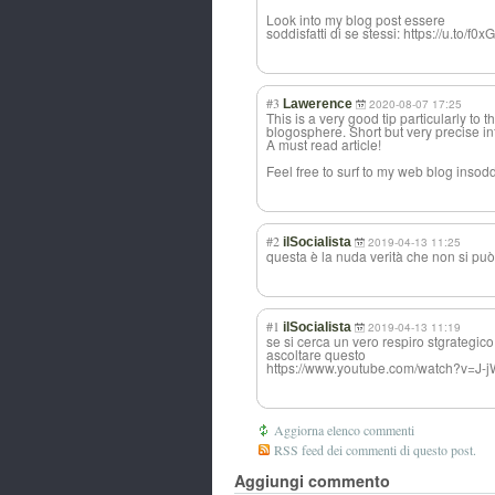
Look into my blog post essere
soddisfatti di se stessi: https://u.to/f0
#3
Lawerence
2020-08-07 17:25
This is a very good tip particularly to 
blogosphere. Short but very precise in
A must read article!
Feel free to surf to my web blog insodd
#2
ilSocialista
2019-04-13 11:25
questa è la nuda verità che non si può
#1
ilSocialista
2019-04-13 11:19
se si cerca un vero respiro stgrategic
ascoltare questo
https://www.youtube.com/watch?v=
Aggiorna elenco commenti
RSS feed dei commenti di questo post.
Aggiungi commento