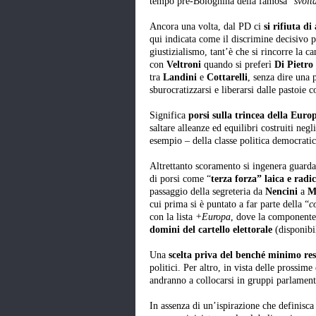
tempo pre-Bolognina della famosa “
svolt
Ancora una volta, dal PD ci
si rifiuta d
qui indicata come il discrimine decisivo p
giustizialismo, tant’è che si rincorre la c
con
Veltroni
quando si preferì
Di Pietro
tra
Landini
e
Cottarelli
, senza dire una 
sburocratizzarsi e liberarsi dalle pastoie c
Significa
porsi sulla trincea della Euro
saltare alleanze ed equilibri costruiti neg
esempio – della classe politica democratica
Altrettanto scoramento si ingenera guard
di porsi come “
terza forza” laica e radic
passaggio della segreteria da
Nencini
a
M
cui prima si è puntato a far parte della “
c
con la lista
+Europa
, dove la componente 
domini del cartello elettorale
(disponibi
Una
scelta priva del benché minimo res
politici. Per altro, in vista delle prossim
andranno a collocarsi in gruppi parlamentar
In assenza di un’ispirazione che definisca