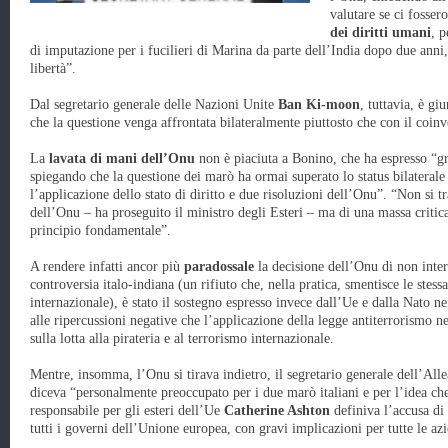
valutare se ci fosser
dei diritti umani
, 
di imputazione per i fucilieri di Marina da parte dell’India dopo due anni
libertà”.
Dal segretario generale delle Nazioni Unite
Ban Ki-moon
, tuttavia, è g
che la questione venga affrontata bilateralmente piuttosto che con il coin
La
lavata di mani dell’Onu
non è piaciuta a Bonino, che ha espresso “gr
spiegando che la questione dei marò ha ormai superato lo status bilatera
l’applicazione dello stato di diritto e due risoluzioni dell’Onu”. “Non si 
dell’Onu – ha proseguito il ministro degli Esteri – ma di una massa critica
principio fondamentale”.
A rendere infatti ancor più
paradossale
la decisione dell’Onu di non inte
controversia italo-indiana (un rifiuto che, nella pratica, smentisce le stess
internazionale), è stato il sostegno espresso invece dall’Ue e dalla Nato ne
alle ripercussioni negative che l’applicazione della legge antiterrorismo 
sulla lotta alla pirateria e al terrorismo internazionale.
Mentre, insomma, l’Onu si tirava indietro, il segretario generale dell’All
diceva “personalmente preoccupato per i due marò italiani e per l’idea che 
responsabile per gli esteri dell’Ue
Catherine Ashton
definiva l’accusa di
tutti i governi dell’Unione europea, con gravi implicazioni per tutte le a