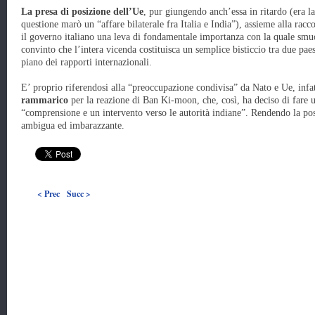
La presa di posizione dell’Ue
, pur giungendo anch’essa in ritardo (era la
questione marò un “affare bilaterale fra Italia e India”), assieme alla ra
il governo italiano una leva di fondamentale importanza con la quale smuo
convinto che l’intera vicenda costituisca un semplice bisticcio tra due paesi
piano dei rapporti internazionali.
E’ proprio riferendosi alla “preoccupazione condivisa” da Nato e Ue, infatt
rammarico
per la reazione di Ban Ki-moon, che, così, ha deciso di fare 
“comprensione e un intervento verso le autorità indiane”. Rendendo la po
ambigua ed imbarazzante.
< Prec
Succ >