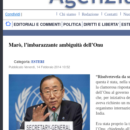
Condividi
|
Chi siamo
Redazione
Contatti
Nuo
EDITORIALI E COMMENTI
POLITICA
DIRITTI E LIBERTA'
EST
Marò, l’imbarazzante ambiguità dell’Onu
Categoria:
ESTERI
Pubblicato Venerdì, 14 Febbraio 2014 10:52
“Risolvetevela da so
questa è stata, nella 
la clamorosa risposta
dell’Onu al governo 
che, per iniziativa 
aveva richiesto un m
organismo internazio
India.
Era stata proprio la 
l’Onu, chiedendo all