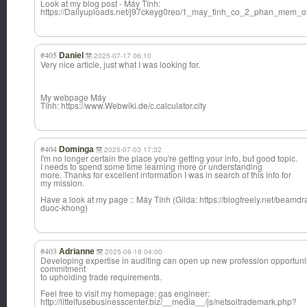
Look at my blog post - Máy Tính:
https://Dailyuploads.net/j97ckeyg0reo/1_may_tinh_co_2_phan_mem_o
#405
Daniel
2025-07-17 06:10
Very nice article, just what I was looking for.
My webpage Máy
Tính: https://www.Webwiki.de/c.calculator.city
#404
Dominga
2025-07-03 17:32
I'm no longer certain the place you're getting your info, but good topic.
I needs to spend some time learning more or understanding
more. Thanks for excellent information I was in search of this info for
my mission.
Have a look at my page :: Máy Tính (Gilda: https://blogfreely.net/beam
duoc-khong)
#403
Adrianne
2025-06-18 04:00
Developing expertise in auditing can open up new profession opportunit
commitment
to upholding trade requirements.
Feel free to visit my homepage: gas engineer:
http://littelfusebusinesscenter.biz/__media__/js/netsoltrademark.php?