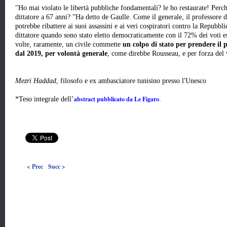
"Ho mai violato le libertà pubbliche fondamentali? le ho restaurate! Perc
dittatore a 67 anni? ”Ha detto de Gaulle. Come il generale, il professore di
potrebbe ribattere ai suoi assassini e ai veri cospiratori contro la Repubbl
dittatore quando sono stato eletto democraticamente con il 72% dei voti esp
volte, raramente, un civile commette
un colpo di stato per prendere il p
dal 2019, per volontà generale
, come direbbe Rousseau, e per forza del 
Mezri Haddad
, filosofo e ex ambasciatore tunisino presso l'Unesco
abstract pubblicato da Le Figaro
*Teso integrale dell’
.
< Prec
Succ >