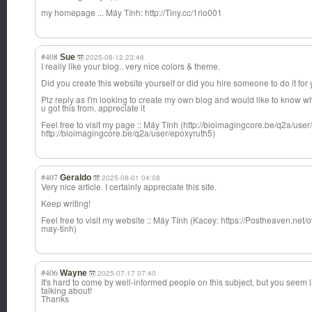
my homepage ... Máy Tính: http://Tiny.cc/1rio001
#408
Sue
2025-08-12 23:46
I really like your blog.. very nice colors & theme.
Did you create this website yourself or did you hire someone to do it for
Plz reply as I'm looking to create my own blog and would like to know w
u got this from. appreciate it
Feel free to visit my page :: Máy Tính (http://bioimagingcore.be/q2a/use
http://bioimagingcore.be/q2a/user/epoxyruth5)
#407
Geraldo
2025-08-01 04:08
Very nice article. I certainly appreciate this site.
Keep writing!
Feel free to visit my website :: Máy Tính (Kacey: https://Postheaven.ne
may-tinh)
#406
Wayne
2025-07-17 07:40
It's hard to come by well-informed people on this subject, but you seem 
talking about!
Thanks