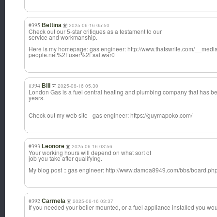
#395
Bettina
2025-06-16 05:50
Check out our 5-star critiques as a testament to our
service and workmanship.
Here is my homepage: gas engineer: http://www.thatswrite.com/__med
people.net%2Fuser%2Fsaltwar0
#394
Bill
2025-06-16 05:30
London Gas is a fuel central heating and plumbing company that has be
years.
Check out my web site - gas engineer: https://guymapoko.com/
#393
Leonore
2025-06-16 03:56
Your working hours will depend on what sort of
job you take after qualifying.
My blog post :: gas engineer: http://www.damoa8949.com/bbs/board.
#392
Carmela
2025-06-16 03:37
If you needed your boiler mounted, or a fuel appliance installed you w