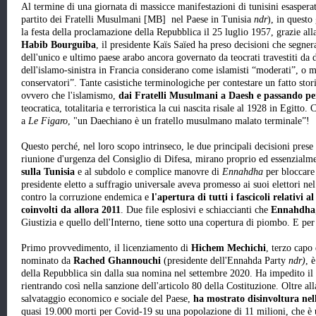
Al termine di una giornata di massicce manifestazioni di tunisini esasperat
partito dei Fratelli Musulmani [MB] nel Paese in Tunisia
ndr
), in quest
la festa della proclamazione della Repubblica il 25 luglio 1957, grazie all
Habib Bourguiba
, il presidente Kaïs Saïed ha preso decisioni che segner
dell'unico e ultimo paese arabo ancora governato da teocrati travestiti da d
dell'islamo-sinistra in Francia considerano come islamisti “moderati”, o
conservatori”. Tante casistiche terminologiche per contestare un fatto stori
ovvero che l'islamismo,
dai Fratelli Musulmani a Daesh e passando p
teocratica, totalitaria e terroristica la cui nascita risale al 1928 in Egitto
a
Le Figaro
, "un Daechiano è un fratello musulmano malato terminale”!
Questo perché, nel loro scopo intrinseco, le due principali decisioni prese 
riunione d'urgenza del Consiglio di Difesa, mirano proprio ed essenzialm
sulla Tunisia
e al subdolo e complice manovre di
Ennahdha
per bloccare 
presidente eletto a suffragio universale aveva promesso ai suoi elettori nel 
contro la corruzione endemica e
l'apertura di tutti i fascicoli relativi a
coinvolti da allora 2011
. Due file esplosivi e schiaccianti che
Ennahdha
Giustizia e quello dell'Interno, tiene sotto una copertura di piombo. E pe
Primo provvedimento, il licenziamento di
Hichem Mechichi
, terzo capo
nominato da
Rached Ghannouchi
(presidente dell'Ennahda Party
ndr)
, 
della Repubblica sin dalla sua nomina nel settembre 2020. Ha impedito il
rientrando così nella sanzione dell'articolo 80 della Costituzione. Oltre a
salvataggio economico e sociale del Paese,
ha mostrato disinvoltura nella
quasi 19.000 morti per Covid-19 su una popolazione di 11 milioni, che è u