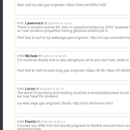
Also visit my site gas engineer: https://lnkm.ee/305a1426
#391
Lawerence
2025-06-16 03:03
There is concern across the ‘ban on gasoline boilers by 2025’ however t
on new construct properties having gasoline boilers put in.
Feel free to surf to my webpage gas engineer: http://url.hys.cz/central
#390
Michele
2025-06-16 02:28
CO could be deadly and is very dangerous since you can’t see, taste or s
Feel free to visit my web blog gas engineer (https://IX.Sk: https://IX.Sk/
#389
Lacey
2025-06-15 23:12
The world of plumbing and heating could be a complicated place but at 
we now have the answers.
my web page gas engineer (Santo: http://john-teichman.info/)
#388
Fausto
2025-06-15 20:14
Courses can differ from full faculty programs to flexible and part-time c
prolonged time.