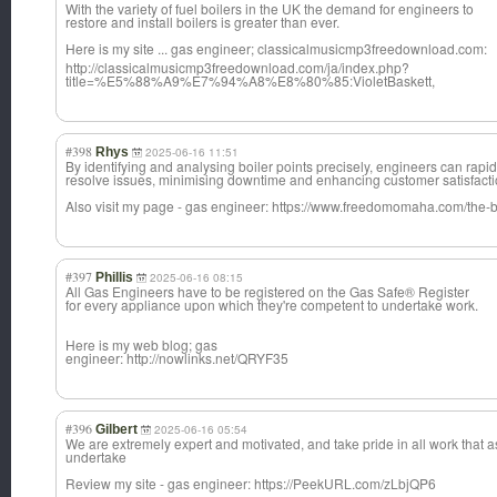
With the variety of fuel boilers in the UK the demand for engineers to
restore and install boilers is greater than ever.
Here is my site ... gas engineer; classicalmusicm
p3freedownload.
com:
http://classicalmusicmp3freedownload.com/ja/index.php?
title=%E5%88%A9%E7%94%A8%E8%80%85:VioletBaskett,
#398
Rhys
2025-06-16 11:51
By identifying and analysing boiler points precisely, engineers can rapid
resolve issues, minimising downtime and enhancing customer satisfacti
Also visit my page - gas engineer: https://www.freedomomaha.com/the-b
#397
Phillis
2025-06-16 08:15
All Gas Engineers have to be registered on the Gas Safe® Register
for every appliance upon which they're competent to undertake work.
Here is my web blog; gas
engineer: http://nowlinks.net/QRYF35
#396
Gilbert
2025-06-16 05:54
We are extremely expert and motivated, and take pride in all work that 
undertake
Review my site - gas engineer: https://PeekURL.com/zLbjQP6