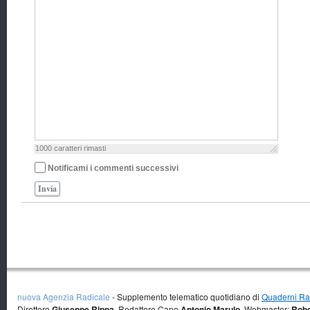
1000
caratteri rimasti
Notificami i commenti successivi
Invia
nuova Agenzia Radicale
- Supplemento telematico quotidiano di
Quaderni Rad
Direttore
Giuseppe Rippa
, Redattore Capo
Antonio Marulo
, Webmaster:
Robe