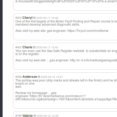
d=hourpest0.bloggersdelight.dk%2F2025%2F03%2F19%2Fis-a-smart-b
#402
Cheryl
2025-06-17 16:48
One of the first targets of the Boiler Fault Finding and Repair course is to
members develop advanced diagnostic skills.
Also visit my web site: gas engineer: https://Tinyurl.com/hrcc9emw
#401
Charla
2025-06-17 12:42
You can even use the Gas Safe Register website to substantiate an en
is on the register.
Also visit my web-site ... gas engineer: http://d--b.info/medicalgasregul
#400
Anderson
2025-06-16 13:07
The portray was poor (drip marks and streaks left in the finish) and he did
board on one
wall.
Review my homepage ... gas
engineer: https://97.faranharbarius.com/index/c1?
diff=0&source=og&campaign=16915&content=&clickid=a1ppyjo8gs7
#399
Valeria
2025-06-16 12:39