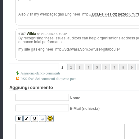
Also visit my webpage; gas Engineer: http://
.r.os.PeRles.c
pezedium.fre
#387
Wilda
2025-06-15 19:42
By recognising these issues, auditors can help organisations address po
enhance total performance.
my site gas engineer: http://Starwars.Sbm.pw/user/gitabouie/
1
2
3
4
5
6
7
8
9
Aggiorna elenco commenti
RSS feed dei commenti di questo post.
Aggiungi commento
Nome
E-Mail (richiesta)