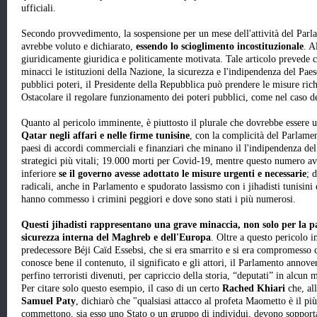
ufficiali.
Secondo provvedimento, la sospensione per un mese dell'attività del Parl
avrebbe voluto e dichiarato,
essendo lo scioglimento incostituzionale
. A
giuridicamente giuridica e politicamente motivata. Tale articolo prevede 
minacci le istituzioni della Nazione, la sicurezza e l'indipendenza del Pae
pubblici poteri, il Presidente della Repubblica può prendere le misure richi
Ostacolare il regolare funzionamento dei poteri pubblici, come nel caso d
Quanto al pericolo imminente, è piuttosto il plurale che dovrebbe essere 
Qatar negli affari e nelle firme tunisine
, con la complicità del Parlame
paesi di accordi commerciali e finanziari che minano il l'indipendenza del
strategici più vitali; 19.000 morti per Covid-19, mentre questo numero av
inferiore
se il governo avesse adottato le misure urgenti e necessarie
; 
radicali, anche in Parlamento e spudorato lassismo con i jihadisti tunisini d
hanno commesso i crimini peggiori e dove sono stati i più numerosi.
Questi jihadisti rappresentano una grave minaccia, non solo per la pa
sicurezza interna del Maghreb e dell'Europa
. Oltre a questo pericolo 
predecessore Béji Caïd Essebsi, che si era smarrito e si era compromesso co
conosce bene il contenuto, il significato e gli attori, il Parlamento annover
perfino terroristi divenuti, per capriccio della storia, “deputati” in alcun
Per citare solo questo esempio, il caso di un certo
Rached Khiari
che, al
Samuel Paty
, dichiarò che "qualsiasi attacco al profeta Maometto è il pi
commettono, sia esso uno Stato o un gruppo di individui, devono sopporta