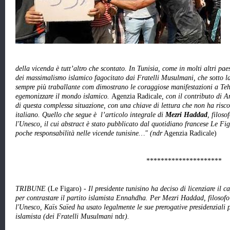
della vicenda è tutt’altro che scontato. In Tunisia, come in molti altri pae
dei massimalismo islamico fagocitato dai Fratelli Musulmani, che sotto la 
sempre più traballante com dimostrano le coraggiose manifestazioni a Teh
egemonizzare il mondo islamico.
Agenzia Radicale
, con il contributo di 
di questa complessa situazione, con una chiave di lettura che non ha risco
italiano. Quello che segue è l’articolo integrale di
Mezri Haddad
, filos
l'Unesco, il cui abstract è stato pubblicato dal quotidiano francese Le F
poche responsabilità nelle vicende tunisine…" (ndr
Agenzia Radicale)
*********************
TRIBUNE
(Le Figaro)
- Il presidente tunisino ha deciso di licenziare il
per contrastare il partito islamista Ennahdha. Per Mezri Haddad, filosofo
l'Unesco, Kaïs Saïed ha usato legalmente le sue prerogative presidenziali p
islamista (dei Fratelli Musulmani
ndr
).