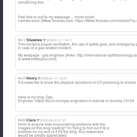
concerning this.
Feel free to surf to my webpage ... home boiler
maintenance (Www.Youtube.com: https://Www.Youtube.com/redirect?q=h
#411
Shawnee
2026-01-11 19:17
This contains proper ventilation, the use of safety gear, and emergency
in case of a gas-related incident.
My webpage - gas engineer [Anke: http://international-ophthalmology.
d=www.bitsdujour.com]
#410
Henry
2026-01-11 19:07
It is essential to know the physical symptoms of CO poisoning to ensure 
Here is my blog: Gas
Engineer: https://92url.com/gas-engineers-in-barrow-in-furness-74124
#409
Ciara
2025-08-25 21:37
Hmm is anyone else encountering problems with the
images on this blog loading? I'm trying to find out if its a
problem on my end or if it's the blog. Any responses
would be greatly appreciated.