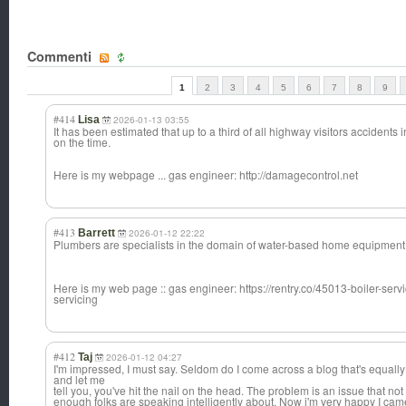
Commenti
1
2
3
4
5
6
7
8
9
#414
Lisa
2026-01-13 03:55
It has been estimated that up to a third of all highway visitors accident
on the time.
Here is my webpage ... gas engineer: http://damagecontrol.net
#413
Barrett
2026-01-12 22:22
Plumbers are specialists in the domain of water-based home equipment, 
Here is my web page :: gas engineer: https://rentry.co/45013-boiler-serv
servicing
#412
Taj
2026-01-12 04:27
I'm impressed, I must say. Seldom do I come across a blog that's equally
and let me
tell you, you've hit the nail on the head. The problem is an issue that not
enough folks are speaking intelligently about. Now i'm very happy I cam