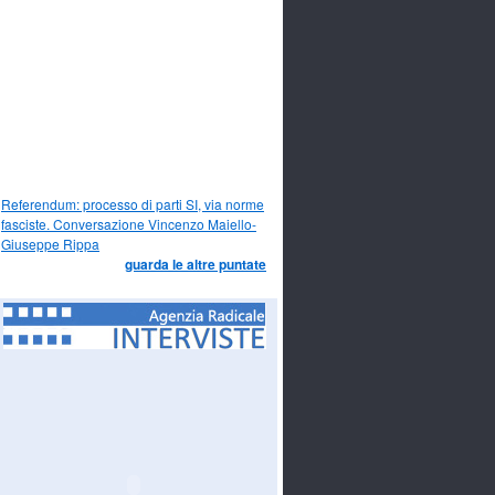
Referendum: processo di parti SI, via norme
fasciste. Conversazione Vincenzo Maiello-
Giuseppe Rippa
guarda le altre puntate