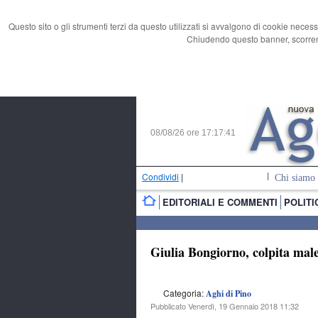
Questo sito o gli strumenti terzi da questo utilizzati si avvalgono di cookie necess
Chiudendo questo banner, scorrend
08/08/26 ore
17:17:42
Condividi
|
Chi siamo
EDITORIALI E COMMENTI
POLITI
Giulia Bongiorno, colpita mal
Categoria:
Aghi di Pino
Pubblicato Venerdì, 19 Gennaio 2018 11:32