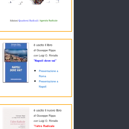
è uscito il libro
di
Giuseppe Rippa
con
Luigi O. Rintallo
"Napoli dove vai"
Presentazione a
Roma
Presentazione a
Napoli
è uscito il nuovo libro
di
Giuseppe Rippa
con
Luigi O. Rintallo
"l'altro Radicale