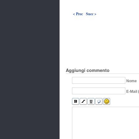
< Prec
Succ >
Aggiungi commento
Nome
E-Mail 