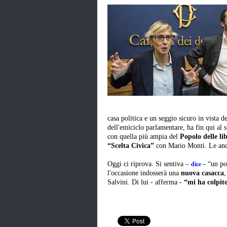
casa politica e un seggio sicuro in vista 
dell'emiciclo parlamentare, ha fin qui al 
con quella più ampia del
Popolo delle li
“Scelta Civica”
con Mario Monti. Le andò
dice
Oggi ci riprova. Si sentiva –
- “un po
l'occasione indosserà una
nuova casacca
,
Salvini. Di lui - afferma -
“mi ha colpit