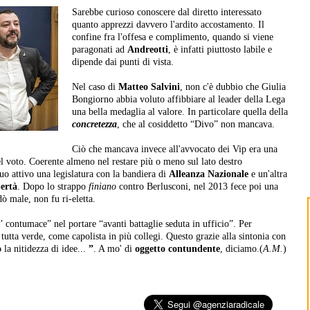
Sarebbe curioso conoscere dal diretto interessato
quanto apprezzi davvero l'ardito accostamento. Il
confine fra l'offesa e complimento, quando si viene
paragonati ad
Andreotti
, è infatti piuttosto labile e
dipende dai punti di vista.
Nel caso di
Matteo Salvini
, non c'è dubbio che Giulia
Bongiorno abbia voluto affibbiare al leader della Lega
una bella medaglia al valore. In particolare quella della
concretezza
, che al cosiddetto “Divo” non mancava.
Ciò che mancava invece all'avvocato dei Vip era una
del voto. Coerente almeno nel restare più o meno sul lato destro
suo attivo una legislatura con la bandiera di
Alleanza Nazionale
e un'altra
bertà
. Dopo lo strappo
finiano
contro Berlusconi, nel 2013 fece poi una
 male, non fu ri-eletta.
’ contumace” nel portare “avanti battaglie seduta in ufficio”. Per
 tutta verde, come capolista in più collegi. Questo grazie alla sintonia con
o
la nitidezza di idee...
”
. A mo' di
oggetto contundente
, diciamo.(
A.M.
)