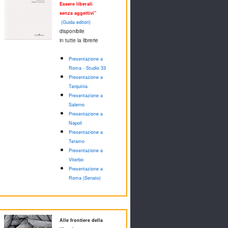
Essere liberali
senza aggettivi"
(Guida editori)
disponibile
in tutte la librerie
Presentazione a
Roma - Studio 33
Presentazione a
Tarquinia
Presentazione a
Salerno
Presentazione a
Napoli
Presentazione a
Teramo
Presentazione a
Viterbo
Presentazione a
Roma (Senato)
Alle frontiere della