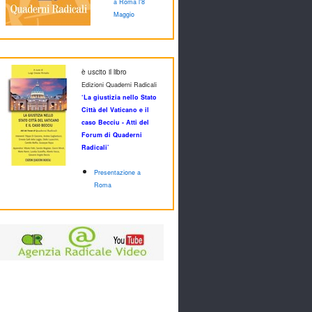
a Roma l'8
Maggio
è uscito il libro
Edizioni Quaderni Radicali
‘La giustizia nello Stato
Città del Vaticano e il
caso Becciu - Atti del
Forum di Quaderni
Radicali’
Presentazione a
Roma