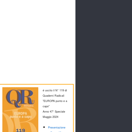
é uscito il N° 119 di
Quaderni Radicali
"EUROPA punto e a
capo"
Anno 47° Speciale
M
aggio 2024
Presentazione