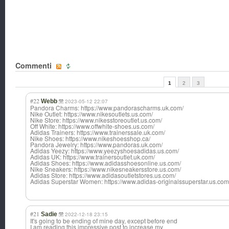
Commenti
1
2
3
#22
Webb
2023-05-12 22:07
Pandora Charms: https://www.pandorascharms.uk.com/
Nike Outlet: https://www.nikesoutlets.us.com/
Nike Store: https://www.nikesstoreoutlet.us.com/
Off White: https://www.offwhite-shoes.us.com/
Adidas Trainers: https://www.trainerssale.uk.com/
Nike Shoes: https://www.nikeshoesshop.ca/
Pandora Jewelry: https://www.pandoras.uk.com/
Adidas Yeezy: https://www.yeezyshoesadidas.us.com/
Adidas UK: https://www.trainersoutlet.uk.com/
Adidas Shoes: https://www.adidasshoesonline.us.com/
Nike Sneakers: https://www.nikesneakersstore.us.com/
Adidas Store: https://www.adidasoutletstores.us.com/
Adidas Superstar Women: https://www.adidas-originalssuperstar.us.com
#21
Sadie
2022-12-18 23:15
It's going to be ending of mine day, except before end
I am reading this impressive post to increase my