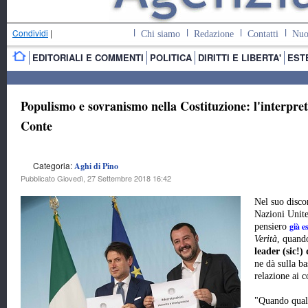
Condividi
|
Chi siamo
Redazione
Contatti
Nuo
EDITORIALI E COMMENTI
POLITICA
DIRITTI E LIBERTA'
EST
Populismo e sovranismo nella Costituzione: l'interpre
Conte
Categoria:
Aghi di Pino
Pubblicato Giovedì, 27 Settembre 2018 16:42
Nel suo disco
Nazioni Unite
già e
pensiero
Verità
, quand
leader (sic!)
ne dà sulla ba
relazione ai 
"Quando qual