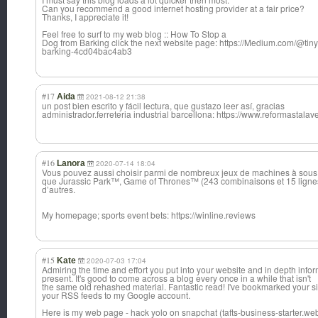
Can you recommend a good internet hosting provider at a fair price?
Thanks, I appreciate it!
Feel free to surf to my web blog :: How To Stop a
Dog from Barking click the next website page: https://Medium.com/@tiny
barking-4cd04bac4ab3
#17
Aida
2021-08-12 21:38
un post bien escrito y fácil lectura, que gustazo leer así, gracias
administrador.f
erreteria industrial barcellona: https://www.reformastala
#16
Lanora
2020-07-14 18:04
Vous pouvez aussi choisir parmi de nombreux jeux de machines à sous 
que Jurassic Park™, Game of Thrones™ (243 combinaisons et 15 ligne
d’autres.
My homepage; sports event bets: https://winline.reviews
#15
Kate
2020-07-03 17:04
Admiring the time and effort you put into your website and in depth info
present. It's good to come across a blog every once in a while that isn't
the same old rehashed material. Fantastic read! I've bookmarked your si
your RSS feeds to my Google account.
Here is my web page - hack yolo on snapchat (tafts-business-starter.webfl