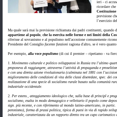
ieri - ci acc
ricordare che
Costituzione 
previsione che
l’esercizio de
Ma quale sarà mai la previsione richiamata dai padri costituenti, quando d
appartiene al popolo
,
che la esercita nelle forme e nei limiti della Co
riferisse al sovranismo e al populismo nell'accezione comunemente riconos
Presidente del Consiglio
facente funzioni
ragiona d'altro, se è vero quanto 
Per esempio,
alla voce
populismo
(di cui il premier – ripetiamo - va fier
1.
Movimento culturale e politico sviluppatosi in Russia tra l’ultimo quarto 
proponeva di raggiungere, attraverso l’attività di propaganda e proselitismo
e con una diretta azione rivoluzionaria (culminata nel 1881 con l’uccision
miglioramento delle condizioni di vita delle classi diseredate, spec. dei con
realizzazione di una specie di socialismo rurale basato sulla comunità rural
industriale occidentale.
2.
Per estens., atteggiamento ideologico che, sulla base di principî e pro
socialismo, esalta in modo demagogico e velleitario il popolo come deposi
sign. più recente, e con riferimento al mondo latino-americano, in partic.
peronismo), forma di prassi politica, tipica di paesi in via di rapido svi
industriale, caratterizzata da un rapporto diretto tra un capo carismatico 