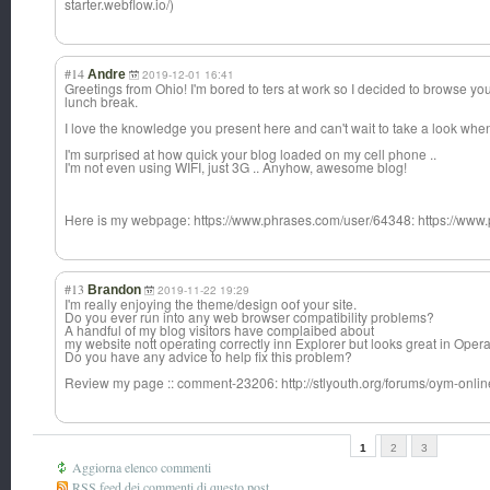
starter.webflow.io/)
#14
Andre
2019-12-01 16:41
Greetings from Ohio! I'm bored to ters at work so I decided to browse y
lunch break.
I love the knowledge you present here and can't wait to take a look whe
I'm surprised at how quick your blog loaded on my cell phone ..
I'm not even using WIFI, just 3G .. Anyhow, awesome blog!
Here is my webpage: https://www.phrases.com/user/64348: https://www
#13
Brandon
2019-11-22 19:29
I'm really enjoying the theme/design oof your site.
Do you ever run into any web browser compatibility problems?
A handful of my blog visitors have complaibed about
my website nott operating correctly inn Explorer but looks great in Opera
Do you have any advice to help fix this problem?
Review my page :: comment-23206: http://stlyouth.org/forums/oym-onli
1
2
3
Aggiorna elenco commenti
RSS feed dei commenti di questo post.