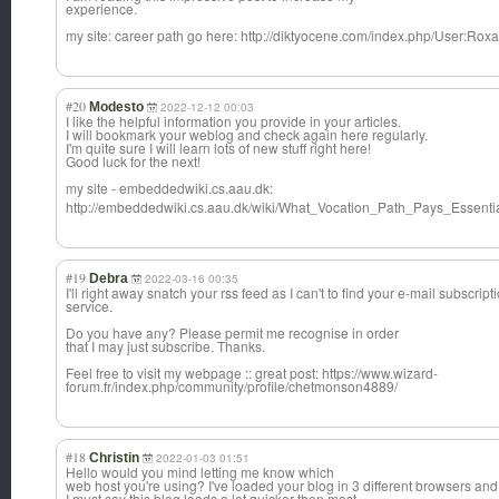
experience.
my site: career path go here: http://diktyocene.com/index.php/User:Ro
#20
Modesto
2022-12-12 00:03
I like the helpful information you provide in your articles.
I will bookmark your weblog and check again here regularly.
I'm quite sure I will learn lots of new stuff right here!
Good luck for the next!
my site - embeddedwiki.cs
.aau.dk:
http://embeddedwiki.cs.aau.dk/wiki/What_Vocation_Path_Pays_Essent
#19
Debra
2022-03-16 00:35
I'll right away snatch your rss feed as I can't to find your e-mail subscript
service.
Do you have any? Please permit me recognise in order
that I may just subscribe. Thanks.
Feel free to visit my webpage :: great post: https://www.wizard-
forum.fr/index.php/community/profile/chetmonson4889/
#18
Christin
2022-01-03 01:51
Hello would you mind letting me know which
web host you're using? I've loaded your blog in 3 different browsers and
I must say this blog loads a lot quicker then most.