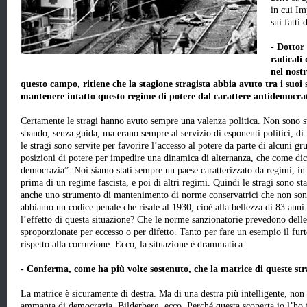
in cui Im
sui fatti
-
Dottor
radicali 
nel nost
questo campo, ritiene che la stagione stragista abbia avuto tra i suoi 
mantenere intatto questo regime di potere dal carattere antidemocra
Certamente le stragi hanno avuto sempre una valenza politica. Non sono st
sbando, senza guida, ma erano sempre al servizio di esponenti politici, di 
le stragi sono servite per favorire l’accesso al potere da parte di alcuni g
posizioni di potere per impedire una dinamica di alternanza, che come dice
democrazia”. Noi siamo stati sempre un paese caratterizzato da regimi, in 
prima di un regime fascista, e poi di altri regimi. Quindi le stragi sono st
anche uno strumento di mantenimento di norme conservatrici che non sono
abbiamo un codice penale che risale al 1930, cioè alla bellezza di 83 anni
l’effetto di questa situazione? Che le norme sanzionatorie prevedono dell
sproporzionate per eccesso o per difetto. Tanto per fare un esempio il fu
rispetto alla corruzione. Ecco, la situazione è drammatica.
- Conferma, come ha più volte sostenuto, che la matrice di queste stra
La matrice è sicuramente di destra. Ma di una destra più intelligente, non 
ammanta di democrazia. Bilderberg, ecco. Perché questa scoperta io l’ho 