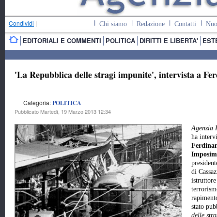
Condividi
|
Chi siamo
Redazione
Contatti
Nuo
EDITORIALI E COMMENTI
POLITICA
DIRITTI E LIBERTA'
EST
'La Repubblica delle stragi impunite', intervista a 
Categoria:
POLITICA
Pubblicato Martedì, 19 Marzo 2013 12:34
Agenzia 
ha interv
Ferdina
Imposim
president
di Cassaz
istruttor
terrorism
rapiment
stato pub
delle str