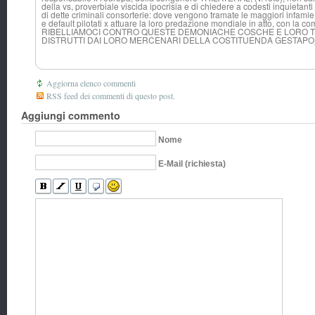
della vs, proverbiale viscida ipocrisia e di chiedere a codesti inquietanti i
di dette criminali consorterie: dove vengono tramate le maggiori infamie c
e default pilotati x attuare la loro predazione mondiale in atto, con la com
RIBELLIAMOCI CONTRO QUESTE DEMONIACHE COSCHE E LORO TU
DISTRUTTI DAI LORO MERCENARI DELLA COSTITUENDA GESTA
Aggiorna elenco commenti
RSS feed dei commenti di questo post.
Aggiungi commento
Nome
E-Mail (richiesta)