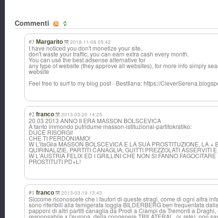
Commenti
#3
Margarito
2018-11-08 05:42
I have noticed you don't monetize your site,
don't waste your traffic, you can earn extra cash every month.
You can use the best adsense alternative for
any type of website (they approve all websites), for more info simply sea
website
Feel free to surf to my blog post - BestIlana: https://CleverSerena.blogs
#2
franco
2013-03-20 14:25
20 03 2013 ANNO II ERA MASSON BOLSCEVICA
A tanto immondo putridume masson-istituzional-partitokratiko:
DUCE RISORGI!
CHE TI PERDONIAMO!
W L'itaGlia MASSON BOLSCEVICA E LA SUA PROSTITUZIONE, LA +
QUIRINALIZIE, PARTITI CANAGLIA, GUITTI PREZZOLATI ASSERVITI
W L'AUSTRIA FELIX ED I GRILLINI CHE NON SI FANNO FAGOCITAR
PROSTITUTI PD+L!
#1
franco
2013-03-19 13:43
Siccome riconoscete che i fautori di queste stragi, come di ogni altra i
sono riferibili alla famigerata loggia BILDERBERG ben frequentata dalla
papponi di altri partiti canaglia da Prodi a Ciampi da Tremonti a Draghi, e
responsabile x l'europa, della congenere TRILATERAL, (v. rete); non sar