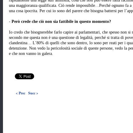
rapidamente una legge sull’amnistia, cosa che non può essere fatta facilment
una maggioranza qualificata. Ciò rende impossibile…Perché ognuno fa a ga
una cosa ipocrita. Per cui io sono del parere che bisogna battersi per l’ap
-
Però crede che ciò non sia fattibile in questo momento?
Io credo che bisognerebbe farlo capire ai parlamentari, che spesso non si 
secondo me questa non è una questione di legalità, perché si tratta di pover
clandestina… L’80% di quelli che sono dentro, lo sono per reati per i qua
detenzione. Non vedo la pericolosità sociale di queste persone, vedo la per
e che non vanno in galera.
< Prec
Succ >