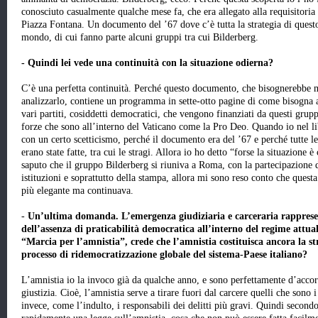
conosciuto casualmente qualche mese fa, che era allegato alla requisitoria 
Piazza Fontana. Un documento del ’67 dove c’è tutta la strategia di questo
mondo, di cui fanno parte alcuni gruppi tra cui Bilderberg.
- Quindi lei vede una continuità con la situazione odierna?
C’è una perfetta continuità. Perché questo documento, che bisognerebbe m
analizzarlo, contiene un programma in sette-otto pagine di come bisogna a
vari partiti, cosiddetti democratici, che vengono finanziati da questi gru
forze che sono all’interno del Vaticano come la Pro Deo. Quando io nel li
con un certo scetticismo, perché il documento era del ’67 e perché tutte 
erano state fatte, tra cui le stragi. Allora io ho detto “forse la situazion
saputo che il gruppo Bilderberg si riuniva a Roma, con la partecipazione 
istituzioni e soprattutto della stampa, allora mi sono reso conto che ques
più elegante ma continuava.
-
Un’ultima domanda. L’emergenza giudiziaria e carceraria rappresen
dell’assenza di praticabilità democratica all’interno del regime attua
“Marcia per l’amnistia”, crede che l’amnistia costituisca ancora la s
processo di ridemocratizzazione globale del sistema-Paese italiano?
L’amnistia io la invoco già da qualche anno, e sono perfettamente d’acco
giustizia. Cioè, l’amnistia serve a tirare fuori dal carcere quelli che sono 
invece, come l’indulto, i responsabili dei delitti più gravi. Quindi seco