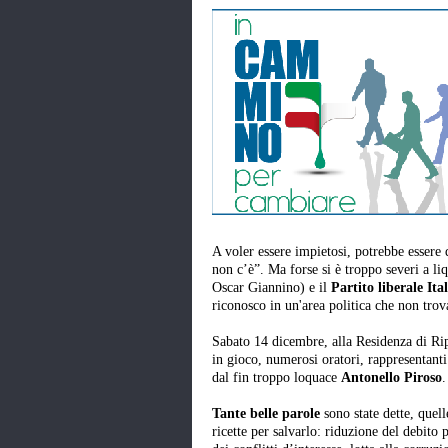
A voler essere impietosi, potrebbe essere q
non c’è”. Ma forse si è troppo severi a li
Oscar Giannino) e il
Partito liberale Ita
riconosco in un'area politica che non trov
Sabato 14 dicembre, alla Residenza di Rip
in gioco, numerosi oratori, rappresentanti 
dal fin troppo loquace
Antonello Piroso
.
Tante belle parole
sono state dette, quell
ricette per salvarlo: riduzione del debito 