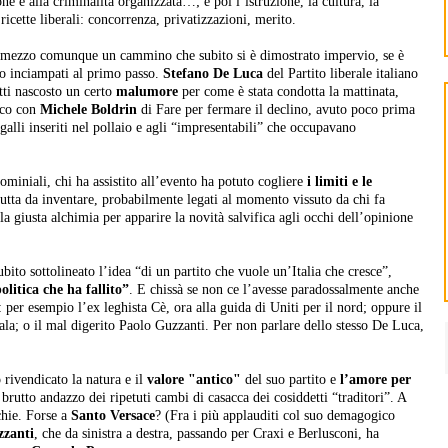
ione e alla criminalità organizzata…; e poi l’istruzione, la cultura, la
ricette liberali: concorrenza, privatizzazioni, merito.
 mezzo comunque un cammino che subito si è dimostrato impervio, se è
no inciampati al primo passo.
Stefano De Luca
del Partito liberale italiano
tti nascosto un certo
malumore
per come è stata condotta la mattinata,
ico con
Michele Boldrin
di Fare per fermare il declino, avuto poco prima
i galli inseriti nel pollaio e agli “impresentabili” che occupavano
miniali, chi ha assistito all’evento ha potuto cogliere
i limiti e le
utta da inventare, probabilmente legati al momento vissuto da chi fa
la giusta alchimia per apparire la novità salvifica agli occhi dell’opinione
ito sottolineato l’idea “di un partito che vuole un’Italia che cresce”,
olitica che ha fallito”
. E chissà se non ce l’avesse paradossalmente anche
per esempio l’ex leghista Cè, ora alla guida di Uniti per il nord; oppure il
la; o il mal digerito Paolo Guzzanti. Per non parlare dello stesso De Luca,
 rivendicato la natura e il
valore "antico"
del suo partito e
l’amore per
brutto andazzo dei ripetuti cambi di casacca dei cosiddetti “traditori”. A
chie. Forse a
Santo Versace
? (Fra i più applauditi col suo demagogico
zzanti
, che da sinistra a destra, passando per Craxi e Berlusconi, ha