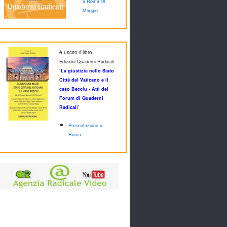
a Roma l'8
Maggio
è uscito il libro
Edizioni Quaderni Radicali
‘La giustizia nello Stato
Città del Vaticano e il
caso Becciu - Atti del
Forum di Quaderni
Radicali’
Presentazione a
Roma