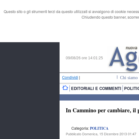
Questo sito o gli strumenti terzi da questo utilizzati si avvalgono di cookie necess
Chiudendo questo banner, scorrend
09/08/26 ore
14:01:26
Condividi
|
Chi siamo
EDITORIALI E COMMENTI
POLITI
In Cammino per cambiare, il p
Categoria:
POLITICA
Pubblicato Domenica, 15 Dicembre 2013 01:47