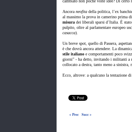
cambiato non poche volte idee? Di certo
Ancora
neofita
della politica, l’ex banchi
al massimo la prova in camerino prima di s
misura
dei liberali sparsi d’Italia. È stat
pulpito, oltre al parlamentare europeo usce
casacca
).
Un breve spot, quello di Passera, aspetta
è che dovrà ancora attendere. La dinamic
stile italiano
e comportamenti poco svizze
giorni” - ha detto, invitando i militanti a
collocato a destra, tanto meno a sinistra,
Ecco, altrove: a qualcuno la tentazione di
< Prec
Succ >