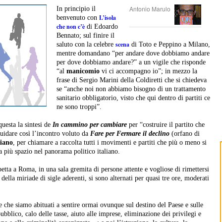
Antonio Marulo
In principio il
L’isola
benvenuto con
che non c’è
di Edoardo
Bennato; sul finire il
scena
saluto con la celebre
di Toto e Peppino a Milano,
mentre domandano “per andare dove dobbiamo andare
per dove dobbiamo andare?” a un vigile che risponde
“al
manicomio
vi ci accompagno io”; in mezzo la
frase di Sergio Marini della Coldiretti che si chiedeva
se “anche noi non abbiamo bisogno di un trattamento
sanitario obbligatorio, visto che qui dentro di partiti ce
ne sono troppi”.
uesta la sintesi de
In cammino per cambiare
per “costruire il partito che
quidare così l’incontro voluto da
Fare per Fermare il declino
(orfano di
liano
, per chiamare a raccolta tutti i movimenti e partiti che più o meno si
a più spazio nel panorama politico italiano.
etta a Roma, in una sala gremita di persone attente e vogliose di rimettersi
della miriade di sigle aderenti, si sono alternati per quasi tre ore, moderati
e che siamo abituati a sentire ormai ovunque sul destino del Paese e sulle
pubblico, calo delle tasse, aiuto alle imprese, eliminazione dei privilegi e