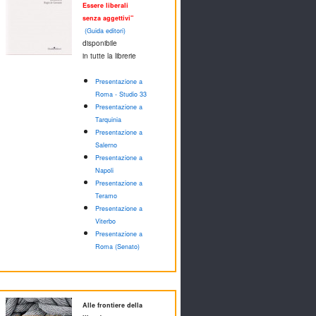
Essere liberali
senza aggettivi"
(Guida editori)
disponibile
in tutte la librerie
Presentazione a
Roma - Studio 33
Presentazione a
Tarquinia
Presentazione a
Salerno
Presentazione a
Napoli
Presentazione a
Teramo
Presentazione a
Viterbo
Presentazione a
Roma (Senato)
Alle frontiere della