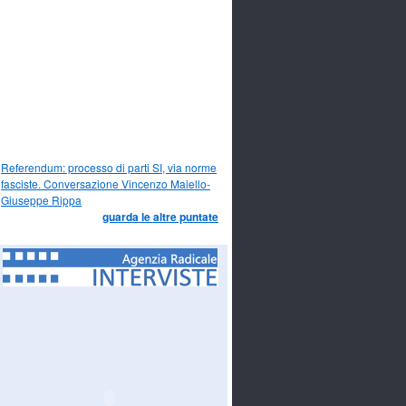
Referendum: processo di parti SI, via norme
fasciste. Conversazione Vincenzo Maiello-
Giuseppe Rippa
guarda le altre puntate