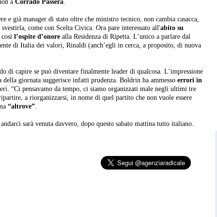
 non a
Corrado Passera
.
ere e già manager di stato oltre che ministro tecnico, non cambia casacca,
vestirla, come con Scelta Civica. Ora pare interessato all'
abito su
o così
l’ospite d’onore
alla Residenza di Ripetta. L’unico a parlare dal
nte di Italia dei valori, Rinaldi (anch’egli in cerca, a proposito, di nuova
ndo di capire se può diventare finalmente leader di qualcosa. L’impressione
a della giornata suggerisce infatti prudenza. Boldrin ha ammesso
errori in
ri. “Ci pensavamo da tempo, ci siamo organizzati male negli ultimi tre
 ripartire, a riorganizzarsi, in nome di quel partito che non vuole essere
 ma
“altrove”
.
 andarci sarà venuta davvero, dopo questo sabato mattina tutto italiano.