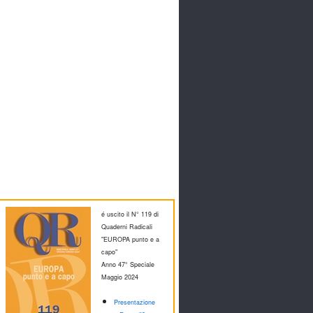
é uscito il N° 119 di
Quaderni Radicali
"EUROPA punto e a
capo"
Anno 47° Speciale
M
aggio 2024
Presentazione