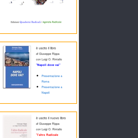
è uscito il libro
di
Giuseppe Rippa
con
Luigi O. Rintallo
"Napoli dove vai"
Presentazione a
Roma
Presentazione a
Napoli
è uscito il nuovo libro
di
Giuseppe Rippa
con
Luigi O. Rintallo
"l'altro Radicale