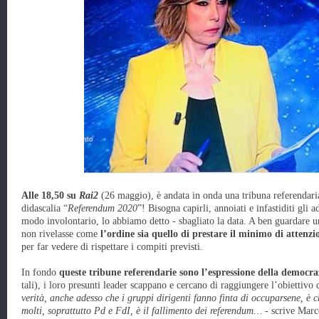
Alle 18,50 su
Rai2
(26 maggio), è andata in onda una tribuna referendaria
didascalia “
Referendum 2020
”! Bisogna capirli, annoiati e infastiditi gli 
modo involontario, lo abbiamo detto - sbagliato la data. A ben guardare un
non rivelasse come
l’ordine sia quello di prestare il minimo di attenzi
per far vedere di rispettare i compiti previsti.
In fondo
queste tribune referendarie sono l’espressione della democraz
tali), i loro presunti leader scappano e cercano di raggiungere l’obiettivo
verità, anche adesso che i gruppi dirigenti fanno finta di occuparsene, è 
molti, soprattutto Pd e FdI, è il fallimento dei referendum…
- scrive Mar