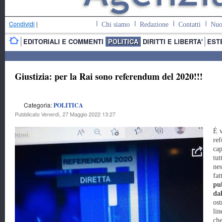
Condividi
|
Chi siamo
Redazione
Contatti
Nuo
EDITORIALI E COMMENTI
POLITICA
DIRITTI E LIBERTA'
EST
Giustizia: per la Rai sono referendum del 2020!!!
Categoria:
POLITICA
Pubblicato Venerdì, 27 Maggio 2022 13:27
É v
ref
cap
tut
nes
fat
pub
dal
ost
lin
che