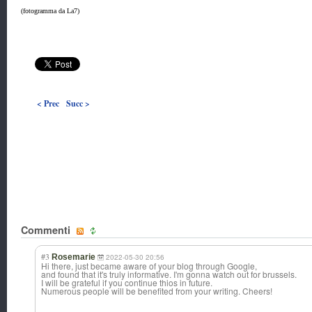
(fotogramma da La7)
< Prec
Succ >
Commenti
#3
Rosemarie
2022-05-30 20:56
Hi there, just became aware of your blog through Google,
and found that it's truly informative. I'm gonna watch out for brussels.
I will be grateful if you continue thios in future.
Numerous people will be benefited from your writing. Cheers!