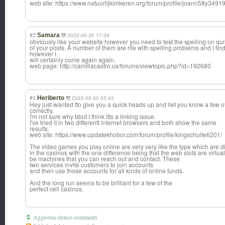
web site: https://www.natuurlijkimkeren.org/forum/profile/joann58y3491
#2
Samara
2022-05-30 17:34
obviously like your website however you need to test the spelling on qui
of your posts. A number of them are rife with spelling problems and I find 
however I
will certainly come again again.
web page: http://camillacastro.us/forums/viewtopic.php?id=192680
#1
Heriberto
2022-05-30 05:43
Hey just wanted tto give you a quick heads up and llet you know a few of
correctly.
I'm not sure why bbut I think itts a linking issue.
I've tried it in two differentt internet browsers and both show the same
results.
web site: https://www.updatekhobor.com/forum/profile/kingschulte6201/
The video games you play online are very very like the type which are 
in the casinos with the one difference being that the web slots are virtua
be machines that you can reach out and contact. These
two services invite customers to join accounts
and then use those accounts for all kinds of online funds.
And the long run seems to be brilliant for a few of the
perfect cell casinos.
Aggiorna elenco commenti