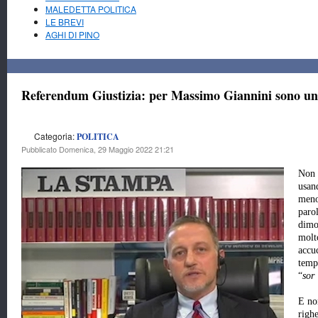
MALEDETTA POLITICA
LE BREVI
AGHI DI PINO
Referendum Giustizia: per Massimo Giannini sono un
Categoria:
POLITICA
Pubblicato Domenica, 29 Maggio 2022 21:21
Non e
usan
meno
parol
dimo
molt
accuc
temp
“
sor
E no
righ