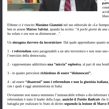
part
cons
acci
libe
Ebbene ci è riuscito
Massimo Giannini
nel suo editoriale de «
La Stampa
ben in arnese
Matteo Salvini
, quando ha scritto: “
A pochi giorni da una d
ha voluto e ora non sa disinnescare…
”.
Un
sintagma davvero da incorniciare
. Dal quale apprendiamo quanto s
1 -
i referendum
sono paragonabili a un atto terroristico e non sono uno d
l’esercizio della democrazia;
2 - rappresentano addirittura
una “miccia” esplosiva
, al pari di una bom
3 - in quanto pericolosi
richiedono di essere “disinnescati”
;
4 - ad essere
“disastrosi” sono i referendum e non la giustizia italiana
con i quali è oggi amministrata in Italia.
Ovviamente non manca nemmeno l’immancabile tributo a dis-informare il l
referendum è stato il leader della
Lega
,
anziché il
Partito Radicale
che li
battaglia per realizzare lo Stato di diritto
seguendo la lezione di Marco 