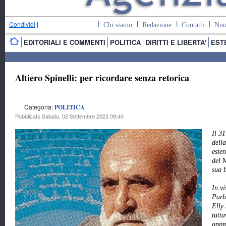
Condividi
|
Chi siamo
Redazione
Contatti
Nuo
EDITORIALI E COMMENTI
POLITICA
DIRITTI E LIBERTA'
EST
Altiero Spinelli: per ricordare senza retorica
Categoria:
POLITICA
Pubblicato Sabato, 02 Settembre 2023 09:40
Il 31
dell
este
del
M
sua b
In vi
Parl
Elly 
tutta
appro