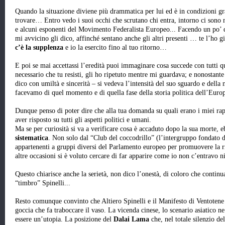
Quando la situazione diviene più drammatica per lui ed è in condizioni gr
trovare… Entro vedo i suoi occhi che scrutano chi entra, intorno ci sono n
e alcuni esponenti del Movimento Federalista Europeo... Facendo un po’ 
mi avvicino gli dico, affinché sentano anche gli altri presenti … te l’ho g
c’è la supplenza
e io la esercito fino al tuo ritorno…
E poi se mai accettassi l’eredità puoi immaginare cosa succede con tutti qu
necessario che tu resisti, gli ho ripetuto mentre mi guardava; e nonostante
dico con umiltà e sincerità – si vedeva l’intensità del suo sguardo e della 
facevamo di quel momento e di quella fase della storia politica dell’Europ
Dunque penso di poter dire che alla tua domanda su quali erano i miei rap
aver risposto su tutti gli aspetti politici e umani.
Ma se per curiosità si va a verificare cosa è accaduto dopo la sua morte,
sistematica
. Non solo dal “Club del coccodrillo” (l’intergruppo fondato d
appartenenti a gruppi diversi del Parlamento europeo per promuovere la ri
altre occasioni si è voluto cercare di far apparire come io non c’entravo n
Questo chiarisce anche la serietà, non dico l’onestà, di coloro che continua
“timbro” Spinelli...
Resto comunque convinto che Altiero Spinelli e il Manifesto di Ventotene c
goccia che fa traboccare il vaso. La vicenda cinese, lo scenario asiatico 
essere un’utopia. La posizione del
Dalai Lama
che, nel totale silenzio d