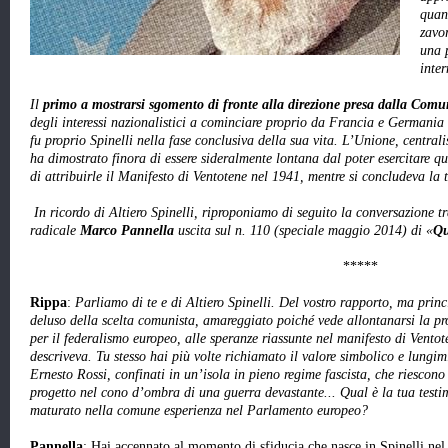
quan
zavor
una p
inte
Il
primo a mostrarsi sgomento di fronte alla direzione presa dalla Comu
degli interessi nazionalistici a cominciare proprio da Francia e Germania c
fu proprio Spinelli nella fase conclusiva della sua vita.
L’Unione, centralis
ha dimostrato finora di essere sideralmente lontana dal poter esercitare 
di attribuirle il Manifesto di Ventotene nel 1941, mentre si concludeva la 
In ricordo di Altiero Spinelli, riproponiamo di seguito la conversazione tr
radicale
Marco Pannella
uscita sul n. 110 (speciale maggio 2014) di «
Qu
*****
Rippa
:
Parliamo di te e di Altiero Spinelli. Del vostro rapporto, ma princ
deluso della scelta comunista, amareggiato poiché vede allontanarsi la pro
per il federalismo europeo, alle speranze riassunte nel manifesto di Ventot
descriveva. Tu stesso hai più volte richiamato il valore simbolico e lungimi
Ernesto Rossi, confinati in un’isola in pieno regime fascista, che riescono 
progetto nel cono d’ombra di una guerra devastante... Qual è la tua testi
maturato nella comune esperienza nel Parlamento europeo?
Pannella
: Hai accennato al momento di sfiducia che nasce in Spinelli nel 