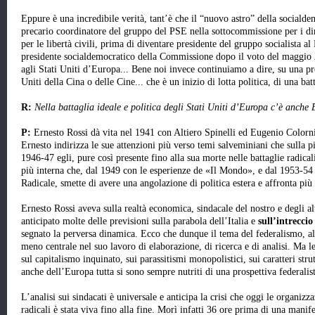
Eppure è una incredibile verità, tant’è che il “nuovo astro” della sociald
precario coordinatore del gruppo del PSE nella sottocommissione per i di
per le libertà civili, prima di diventare presidente del gruppo socialista 
presidente socialdemocratico della Commissione dopo il voto del maggio 2
agli Stati Uniti d’Europa... Bene noi invece continuiamo a dire, su una p
Uniti della Cina o delle Cine... che è un inizio di lotta politica, di una bat
R:
Nella battaglia ideale e politica degli Stati Uniti d’Europa c’è anche 
P:
Ernesto Rossi dà vita nel 1941 con Altiero Spinelli ed Eugenio Colorn
Ernesto indirizza le sue attenzioni più verso temi salveminiani che sulla pi
1946-47 egli, pure così presente fino alla sua morte nelle battaglie radical
più interna che, dal 1949 con le esperienze de «Il Mondo», e dal 1953-54 
Radicale, smette di avere una angolazione di politica estera e affronta più
Ernesto Rossi aveva sulla realtà economica, sindacale del nostro e degli alt
anticipato molte delle previsioni sulla parabola dell’Italia e
sull’intrecci
segnato la perversa dinamica. Ecco che dunque il tema del federalismo, al 
meno centrale nel suo lavoro di elaborazione, di ricerca e di analisi. Ma le
sul capitalismo inquinato, sui parassitismi monopolistici, sui caratteri stru
anche dell’Europa tutta si sono sempre nutriti di una prospettiva federalist
L’analisi sui sindacati è universale e anticipa la crisi che oggi le organizz
radicali è stata viva fino alla fine. Morì infatti 36 ore prima di una manif