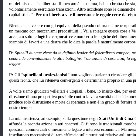
mi definisco anche liberista. Il mercato è la somma, bella o brutta che sia,
volontariamente esercitano transazioni. Altro accidente sono le dinamiche
capitalistiche”.
Per un liberista vi è il mercato e le regole certe da risp
Niente a che vedere con gli equivoci della pseudo cultura dei neocorporati
un mercato con meccanismi precostituiti... Vai a spiegare queste cose a V
accettato solo le
logiche corporative
e non certo le logiche del libero mer
scambio di favori e una destra che lo dice la parola è naturalmente corpora
R:
Spinelli dunque viene da te definito leader del federalismo europeo, ma
condivide convintamente le altre battaglie: l’obiezione di coscienza, la le
leggere
…
P:
Gli
“spinelliani professionisti”
non vogliono parlare o ricordare gli al
questi fronti, che lui riteneva convergenti e determinanti proprio in una pr
A volte siamo giudicati velleitari e utopisti... bene, io insisto che, per ese
direzione di una prospettiva possibile contro la vera vacuità della “democ
produce solo distruzione e morte di speranze e non è in grado di fornire r
nostro tempo...
La mia insistenza, ad esempio, sulla questione degli
Stati Uniti di Cina
è
affonda la propria azione in atti concreti. Ci furono le tradizionali mosch
questioni commerciali o meramente legate a interessi economici. Ma nessu
insediarono meccanismi di rara efficacia sulle questioni relative agli ordi