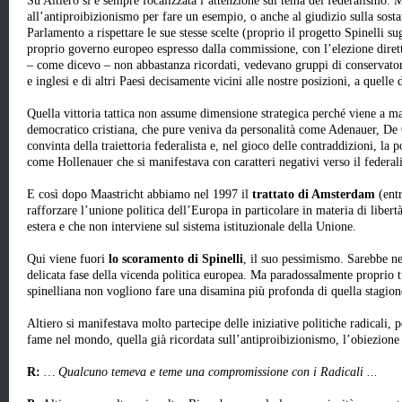
Su Altiero si è sempre focalizzata l’attenzione sul tema del federalismo. Ma
all’antiproibizionismo per fare un esempio, o anche al giudizio sulla sost
Parlamento a rispettare le sue stesse scelte (proprio il progetto Spinelli su
proprio governo europeo espresso dalla commissione, con l’elezione diret
– come dicevo – non abbastanza ricordati, vedevano gruppi di conservatori
e inglesi e di altri Paesi decisamente vicini alle nostre posizioni, a quelle 
Quella vittoria tattica non assume dimensione strategica perché viene a 
democratico cristiana, che pure veniva da personalità come Adenauer, D
convinta della traiettoria federalista e, nel gioco delle contraddizioni, la
come Hollenauer che si manifestava con caratteri negativi verso il federal
E così dopo Maastricht abbiamo nel 1997 il
trattato di Amsterdam
(entr
rafforzare l’unione politica dell’Europa in particolare in materia di libert
estera e che non interviene sul sistema istituzionale della Unione.
Qui viene fuori
lo scoramento di Spinelli
, il suo pessimismo. Sarebbe n
delicata fase della vicenda politica europea. Ma paradossalmente proprio t
spinelliana non vogliono fare una disamina più profonda di quella stagion
Altiero si manifestava molto partecipe delle iniziative politiche radicali, 
fame nel mondo, quella già ricordata sull’antiproibizionismo, l’obiezion
R:
… Qualcuno temeva e teme una compromissione con i Radicali ...