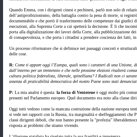
Quando Emma, con i dirigenti cinesi e pechinesi, parlò non solo di relaz
dell’antiproibizionismo, della battaglia contro la pena di morte, si registr
documentabile e che portò il trasferimento delle competenze dai giudici d
esecuzioni, alla Suprema Corte a cui spetterà la decisione. È lì che inco
porta alla digitalizzazione dei lavori della Corte, alla pubblicizzazione d
di consapevolezza, e che porta i cittadini a prendere coscienza dei fatti, in 
Un processo riformatore che si definisce nei passaggi concreti e struttura
delle cose.
R:
Come ti appare oggi l’Europa, quali sono i caratteri di una Unione, di 
dall’interno per un trentennio e che nelle prossime elezioni risulterà comu
cultura politica federalista, liberale, spinelliana? I Radicali non ci saran
assenza di praticabilità democratica del nostro Paese sono stati denunciati 
P:
La mia analisi è questa:
la forza di Ventotene
è oggi molto più comun
presenti nel Parlamento europeo. Quel documento era noto alla classe diri
Oggi tutti vedono come la mancata costruzione della nazione europea tes
si vede nei rapporti con la Russia, tra marginalità e sbeffeggiamenti che P
classi dirigenti deboli, che non hanno presente la “profezia” liberaldemoc
risposta ai problemi che stiamo vivendo.
L’illusione statalista ha rivelato tutta la sua fragilità e impotenza.