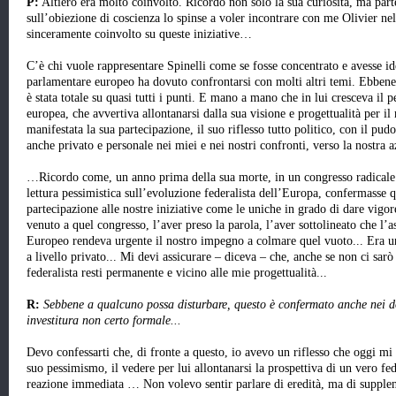
P:
Altiero era molto coinvolto. Ricordo non solo la sua curiosità, ma part
sull’obiezione di coscienza lo spinse a voler incontrare con me Olivier nel
sinceramente coinvolto su queste iniziative…
C’è chi vuole rappresentare Spinelli come se fosse concentrato e avesse 
parlamentare europeo ha dovuto confrontarsi con molti altri temi. Ebben
è stata totale su quasi tutti i punti. E mano a mano che in lui cresceva il 
europea, che avvertiva allontanarsi dalla sua visione e progettualità per il
manifestata la sua partecipazione, il suo riflesso tutto politico, con il pud
anche privato e personale nei miei e nei nostri confronti, verso la nostra a
…Ricordo come, un anno prima della sua morte, in un congresso radicale
lettura pessimistica sull’evoluzione federalista dell’Europa, confermasse
partecipazione alle nostre iniziative come le uniche in grado di dare vigor
venuto a quel congresso, l’aver preso la parola, l’aver sottolineato che l
Europeo rendeva urgente il nostro impegno a colmare quel vuoto... Era u
a livello privato... Mi devi assicurare – diceva – che, anche se non ci sarò
federalista resti permanente e vicino alle mie progettualità...
R:
Sebbene a qualcuno possa disturbare, questo è confermato anche nei do
investitura non certo formale...
Devo confessarti che, di fronte a questo, io avevo un riflesso che oggi mi 
suo pessimismo, il vedere per lui allontanarsi la prospettiva di un vero 
reazione immediata … Non volevo sentir parlare di eredità, ma di supplenz