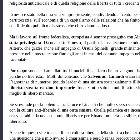
religiosità anticlericale e di quella religione della libertà di tutti i creden
Ernesto è stato nella mia vita sempre presente, condividendo al cento per cen
partitocrazia, sull’economia di un capitalismo delle relazioni che ha finito
con il debito pubblico disastroso che ci troviamo addosso.
Ma il lavoro sul fronte federalista, europeista è sempre proseguito con Al
stata privilegiata
. Da una parte Ernesto, il partito, la sua lezione metodolo
Altiero, che grazie anche all’impegno di Ursula Spinelli, grande militant
presente nella nostra azione fino agli anni intensi del comune impegno n
raccontato...
Purtroppo sono stati annullati tutti i nuclei di pensiero che provengono da u
perché no liberista... Molti dimenticano che
Salvemini
,
Einaudi
erano li
l’ignoranza di numerosi pseudo leader di una sinistra sostanzialmente illi
liberista suscita reazioni improprie
. Innanzitutto solo da noi di fatto es
meglio di libero mercato.
Se si esclude poi la polemica tra Croce e Einaudi che molto spesso viene 
con la cultura anti-liberale di una certa sinistra. Quella polemica era ince
era separabile da una economia liberista e per Einaudi non era possibile, 
liberismo.
Anche in questo vi è traccia di una cultura liberale della sinistra che pu
una questione che a mio avviso è chiarissima e perciò senza preoccupazi