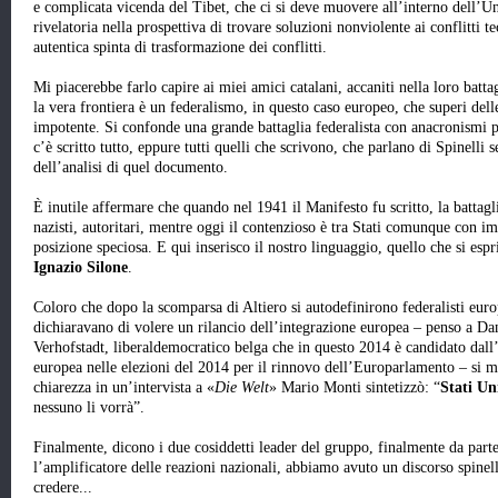
e complicata vicenda del Tibet, che ci si deve muovere all’interno dell’U
rivelatoria nella prospettiva di trovare soluzioni nonviolente ai conflitti 
autentica spinta di trasformazione dei conflitti.
Mi piacerebbe farlo capire ai miei amici catalani, accaniti nella loro bat
la vera frontiera è un federalismo, in questo caso europeo, che superi delle
impotente. Si confonde una grande battaglia federalista con anacronismi pa
c’è scritto tutto, eppure tutti quelli che scrivono, che parlano di Spinelli
dell’analisi di quel documento.
È inutile affermare che quando nel 1941 il Manifesto fu scritto, la battaglia 
nazisti, autoritari, mentre oggi il contenzioso è tra Stati comunque con im
posizione speciosa. E qui inserisco il nostro linguaggio, quello che si esp
Ignazio Silone
.
Coloro che dopo la scomparsa di Altiero si autodefinirono federalisti euro
dichiaravano di volere un rilancio dell’integrazione europea – penso a Da
Verhofstadt, liberaldemocratico belga che in questo 2014 è candidato dal
europea nelle elezioni del 2014 per il rinnovo dell’Europarlamento – si 
chiarezza in un’intervista a «
Die Welt
» Mario Monti sintetizzò: “
Stati Un
nessuno li vorrà”.
Finalmente, dicono i due cosiddetti leader del gruppo, finalmente da parte
l’amplificatore delle reazioni nazionali, abbiamo avuto un discorso spinel
credere...