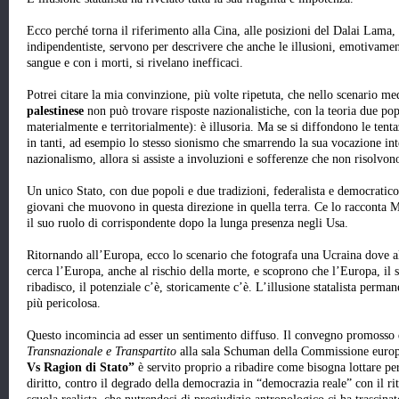
Ecco perché torna il riferimento alla Cina, alle posizioni del Dalai Lama, 
indipendentiste, servono per descrivere che anche le illusioni, emotivamente
sangue e con i morti, si rivelano inefficaci.
Potrei citare la mia convinzione, più volte ripetuta, che nello scenario me
palestinese
non può trovare risposte nazionalistiche, con la teoria due pop
materialmente e territorialmente): è illusoria. Ma se si diffondono le tenta
in tanti, ad esempio lo stesso sionismo che smarrendo la sua vocazione inte
nazionalismo, allora si assiste a involuzioni e sofferenze che non risolvon
Un unico Stato, con due popoli e due tradizioni, federalista e democratico.
giovani che muovono in questa direzione in quella terra. Ce lo racconta 
il suo ruolo di corrispondente dopo la lunga presenza negli Usa.
Ritornando all’Europa, ecco lo scenario che fotografa una Ucraina dove a
cerca l’Europa, anche al rischio della morte, e scoprono che l’Europa, il
ribadisco, il potenziale c’è, storicamente c’è. L’illusione statalista perma
più pericolosa.
Questo incomincia ad esser un sentimento diffuso. Il convegno promosso
Transnazionale e Transpartito
alla sala Schuman della Commissione europ
Vs Ragion di Stato”
è servito proprio a ribadire come bisogna lottare per
diritto, contro il degrado della democrazia in “democrazia reale” con il ri