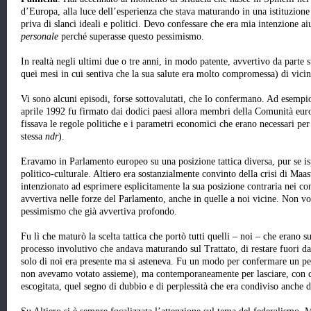
d’Europa, alla luce dell’esperienza che stava maturando in una istituzion
priva di slanci ideali e politici. Devo confessare che era mia intenzione ai
personale
perché superasse questo pessimismo.
In realtà negli ultimi due o tre anni, in modo patente, avvertivo da parte s
quei mesi in cui sentiva che la sua salute era molto compromessa) di vici
Vi sono alcuni episodi, forse sottovalutati, che lo confermano. Ad esempi
aprile 1992 fu firmato dai dodici paesi allora membri della Comunità euro
fissava le regole politiche e i parametri economici che erano necessari per
stessa
ndr
).
Eravamo in Parlamento europeo su una posizione tattica diversa, pur se i
politico-culturale. Altiero era sostanzialmente convinto della crisi di Maa
intenzionato ad esprimere esplicitamente la sua posizione contraria nei co
avvertiva nelle forze del Parlamento, anche in quelle a noi vicine. Non vo
pessimismo che già avvertiva profondo.
Fu lì che maturò la scelta tattica che portò tutti quelli – noi – che erano 
processo involutivo che andava maturando sul Trattato, di restare fuori 
solo di noi era presente ma si asteneva. Fu un modo per confermare un pe
non avevamo votato assieme), ma contemporaneamente per lasciare, con qu
escogitata, quel segno di dubbio e di perplessità che era condiviso anche d