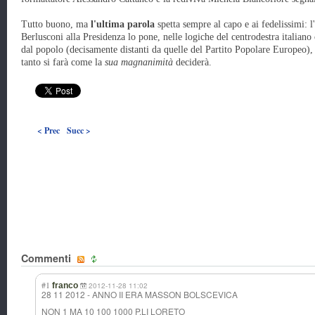
Tutto buono, ma
l'ultima parola
spetta sempre al capo e ai fedelissimi: l
Berlusconi alla Presidenza lo pone, nelle logiche del centrodestra italian
dal popolo (decisamente distanti da quelle del Partito Popolare Europeo), 
tanto si farà come la
sua magnanimità
deciderà.
< Prec
Succ >
Commenti
#1
franco
2012-11-28 11:02
28 11 2012 - ANNO II ERA MASSON BOLSCEVICA
NON 1 MA 10 100 1000 P.LI LORETO