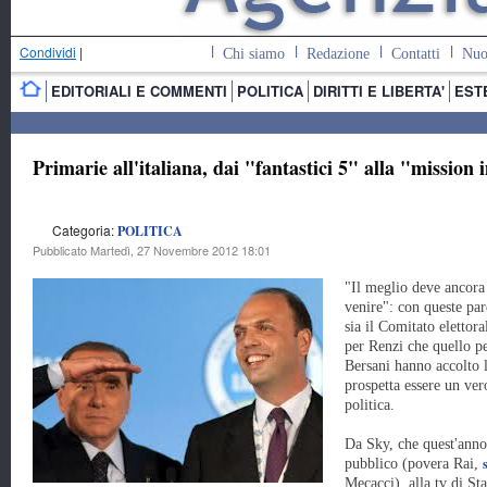
Condividi
|
Chi siamo
Redazione
Contatti
Nuo
EDITORIALI E COMMENTI
POLITICA
DIRITTI E LIBERTA'
EST
Primarie all'italiana, dai "fantastici 5" alla "mission
Categoria:
POLITICA
Pubblicato Martedì, 27 Novembre 2012 18:01
"Il meglio deve ancora
venire": con queste par
sia il Comitato elettora
per Renzi che quello p
Bersani hanno accolto l
prospetta essere un ver
politica.
Da Sky, che quest'anno 
pubblico (povera Rai,
Mecacci), alla tv di St