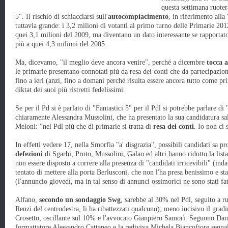
questa settimana ruoter
5". Il rischio di schiacciarsi sull'
autocompiacimento
, in riferimento alla
tuttavia grande: i 3,2 milioni di votanti al primo turno delle Primarie 2
quei 3,1 milioni del 2009, ma diventano un dato interessante se rapportat
più a quei 4,3 milioni del 2005.
Ma, dicevamo, "il meglio deve ancora venire", perché a dicembre
tocca ag
le primarie presentano connotati più da resa dei conti che da partecipazione
fino a ieri (anzi, fino a domani perché risulta essere ancora tutto come pri
diktat dei suoi più ristretti fedelissimi.
Se per il Pd si è parlato di "Fantastici 5" per il Pdl si potrebbe parlare d
chiaramente Alessandra Mussolini, che ha presentato la sua candidatura salv
Meloni: "nel Pdl più che di primarie si tratta di
resa dei conti
. Io non ci 
In effetti vedere 17, nella Smorfia "a' disgrazia", possibili candidati sa 
defezioni
di Sgarbi, Proto, Mussolini, Galan ed altri hanno ridotto la lista
non essere disposto a correre alla presenza di "candidati irricevibili" (in
tentato di mettere alla porta Berlusconi, che non l'ha presa benissimo e st
(l'annuncio giovedì, ma in tal senso di annunci ossimorici ne sono stati fa
Alfano,
secondo un sondaggio Swg
, sarebbe al 30% nel Pdl, seguito a r
Renzi del centrodestra, li ha ribattezzati qualcuno); meno incisivo il g
Crosetto, oscillante sul 10% e l'avvocato Gianpiero Samorì. Seguono Dani
formattatore Alessandro Cattaneo e la rediviva Michela Biancofiore segnal