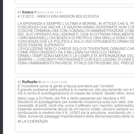
#3
franco
2012-12-04 14:47
4 12 2012 - ANNO II ERA MASSON BOLSCEVICA
LA SPERANZA è SEMPRE L'ULTIMA A MORIRE, IN ATTESA CHE IL 
COSCIENZA CHE ANCHE LE NAZIONI VANNO GOVERNATE NON CON
COSCHE CRIMINALI MA CON CONSIGLI DI AMMINISTRAZIONE COM
DEL SUO OPERATO AGLI AZIONISTI, CIOè AI CITTADINI FINALMENT
I VARI MASANIELLI DA BOSSI A DI PIETRO E ORA GRILLO SONO I 
COSCIENZA CHE LA POLITICA è SOLO UNO STRUMENTO ORMAI D
DEVE ESSERE SUPERATO!
L'EVOLUZIONE NON CI CHIEDE SOLO DI "DIVENTARE OGNUNO CHI
COME PRECONIZZATO DA 2 MILLENNI DA PAOLO DI TARSO!
ORMAI I TEMPI SONO MATURI X LA COMPLETA AFFERMAZIONE DELLA
SEMPRE + COSCIENTI PROTAGONISTI CON ESCLUSIONE DI OGNI 
OGNI CAMBIAMENTO RICHIEDE TOTALE DISTRUZIONE DEL PRECED
#2
Raffaello
2012-12-04 14:05
E' incredibile come la gente si faccia prendere per i fondelli.
Il grande problema della politica è la coerenza, che sicuramente non è il
ma è l'arma di autoflagellazio
ne di massa dei votanti. Questi ultimi, so
dalla Lega a Di Pierto, dal Pdl a Grillo passando per Vendola e PD.
Decidono di autoflagellarsi per evidente incoerenza sulle loro idee, che
necessità, di politi_canti che, come il pifferaio con i topolini, addomestic
Essendo perennemente delusi da chi hanno votato, cercano sempre un n
continuando a credere che il N_UOVO sia la soluzione, scordando chi, c
l'Itala, scrivendo passaggi importantissimi della storia(nascosta
) della n
W LA COERENZA!