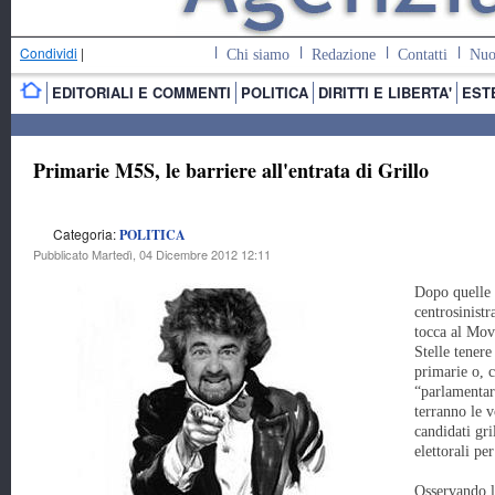
Condividi
|
Chi siamo
Redazione
Contatti
Nuo
EDITORIALI E COMMENTI
POLITICA
DIRITTI E LIBERTA'
EST
Primarie M5S, le barriere all'entrata di Grillo
Categoria:
POLITICA
Pubblicato Martedì, 04 Dicembre 2012 12:11
Dopo quelle 
centrosinistr
tocca al Mo
Stelle tenere
primarie o, c
“parlamentari
terranno le 
candidati gri
elettorali pe
Osservando l