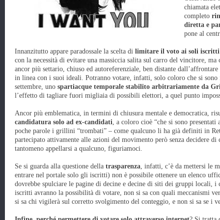
chiamata elet
completo
ri
diretta e pa
pone al centr
Innanzitutto appare paradossale la scelta di
limitare il voto ai soli iscritti
con la necessità di evitare una massiccia salita sul carro del vincitore, 
ancor più settario, chiuso ed autoreferenziale, ben distante dall’affrontar
in linea con i suoi ideali. Potranno votare, infatti, solo coloro che si sono
settembre, uno
spartiacque temporale stabilito arbitrariamente da Gri
l’effetto di tagliare fuori migliaia di possibili elettori, a quel punto impossi
Ancor più emblematica, in termini di chiusura mentale e democratica, risul
candidatura solo ad ex-candidati
, a coloro cioè “che si sono presentati 
poche parole i grillini “trombati” – come qualcuno li ha già definiti in Ret
partecipato attivamente alle azioni del movimento però senza decidere di 
tantomeno appellarsi a qualcuno, figuriamoci.
Se si guarda alla questione della
trasparenza
, infatti, c’è da mettersi le 
entrare nel portale solo gli iscritti) non è possibile ottenere un elenco uffi
dovrebbe spulciare le pagine di decine e decine di siti dei gruppi locali, i
iscritti avranno la possibilità di votare, non si sa con quali meccanismi ve
si sa chi vigilerà sul corretto svolgimento del conteggio, e non si sa se i ve
Infine, perché permettere di votare solo attraverso internet
? Si tratt