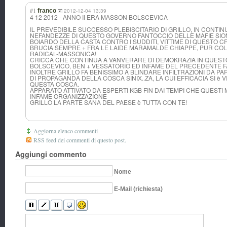
#1
franco
2012-12-04 13:39
4 12 2012 - ANNO II ERA MASSON BOLSCEVICA
IL PREVEDIBILE SUCCESSO PLEBISCITARIO DI GRILLO, IN CONTI
NEFANDEZZE DI QUESTO GOVERNO FANTOCCIO DELLE MAFIE SIO
BOIARDO DELLA CASTA CONTRO I SUDDITI, VITTIME DI QUESTO CR
BRUCIA SEMPRE + FRA LE LAIDE MARAMALDE CHIAPPE, PUR COL
RADICAL-MASSONICA!
CRICCA CHE CONTINUA A VANVERARE DI DEMOKRAZIA IN QUES
BOLSCEVICO, BEN + VESSATORIO ED INFAME DEL PRECEDENTE F
INOLTRE GRILLO FA BENISSIMO A BLINDARE INFILTRAZIONI DA P
DI PROPAGANDA DELLA COSCA SINIX..ZA, LA CUI EFFICACIA SI è 
QUESTA COSCA.
APPARATO ATTIVATO DA ESPERTI KGB FIN DAI TEMPI CHE QUESTI
INFAME ORGANIZZAZIONE
GRILLO LA PARTE SANA DEL PAESE è TUTTA CON TE!
Aggiorna elenco commenti
RSS feed dei commenti di questo post.
Aggiungi commento
Nome
E-Mail (richiesta)