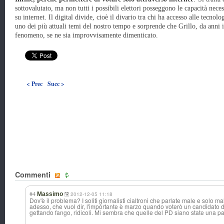
sottovalutato, ma non tutti i possibili elettori posseggono le capacità nece
su internet. Il digital divide, cioè il divario tra chi ha accesso alle tecno
uno dei più attuali temi del nostro tempo e sorprende che Grillo, da anni i
fenomeno, se ne sia improvvisamente dimenticato.
< Prec
Succ >
Commenti
#4
Massimo
2012-12-05 11:18
Dov'è il problema? I soliti giornalisti cialtroni che parlate male e solo m
adesso, che vuol dir, l'importante è marzo quando voterò un candidato d
gettando fango, ridicoli. Mi sembra che quelle del PD siano state una p