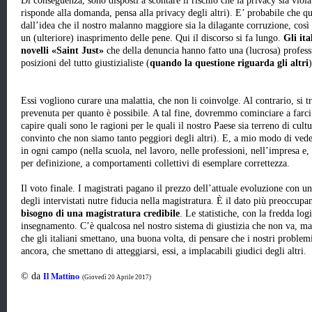
Di conseguenza, sono disposti a scontare il rischio che la privacy sia viol
risponde alla domanda, pensa alla privacy degli altri). E’ probabile che q
dall’idea che il nostro malanno maggiore sia la dilagante corruzione, così
un (ulteriore) inasprimento delle pene. Qui il discorso si fa lungo.
Gli ita
novelli «Saint Just»
che della denuncia hanno fatto una (lucrosa) profess
posizioni del tutto giustizialiste (
quando la questione riguarda gli altri
)
Essi vogliono curare una malattia, che non li coinvolge. Al contrario, si t
prevenuta per quanto è possibile. A tal fine, dovremmo cominciare a farci
capire quali sono le ragioni per le quali il nostro Paese sia terreno di cul
convinto che non siamo tanto peggiori degli altri). E, a mio modo di ved
in ogni campo (nella scuola, nel lavoro, nelle professioni, nell’impresa e, 
per definizione, a comportamenti collettivi di esemplare correttezza.
Il voto finale. I magistrati pagano il prezzo dell’attuale evoluzione con un
degli intervistati nutre fiducia nella magistratura. È il dato più preoccup
bisogno di una magistratura credibile
. Le statistiche, con la fredda lo
insegnamento. C’è qualcosa nel nostro sistema di giustizia che non va, ma
che gli italiani smettano, una buona volta, di pensare che i nostri problemi
ancora, che smettano di atteggiarsi, essi, a implacabili giudici degli altri.
Il Mattino
© da
(Giovedì 20 Aprile 2017)