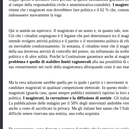
al campo della responsabilità civile e amminisrativa-contabile).
I magistra
ritiene che i magistrati non dovrebbero fare politica e il 62 % che, comu
indossassero nuovamente la toga.
Qui si annida un equivoco. Il magistrato è un uomo e, in quanto tale, non
Ciò che i cittadini respingono è il legame che può determinarsi tra il magis
intende svolgere attività politica e il partito o il movimento politico di ri
un inevitabile condizionamento. In sostanza, il cittadino teme che il magist
della sua doverosa attività di controllo del potere, sia influenzato da scelte
politica o di altre utilità. Poiché la Costituzione garantisce anche al magist
problema è quello di stabilire limiti ragionevoli
alla sua possibilità di 
suo reinserimento nei ruoli della magistratura allorquando cessi il suo ma
Ma la vera soluzione sarebbe quella per la quale i partiti o i movimenti si 
candidare magistrati in qualsiasi competizione elettorale. In questo modo s
magistrati (guarda caso, quasi sempre pubblici ministeri) ispirino la loro a
politica.
I magistrati, la corruzione e la diffusione di notizie
. Gli itali
La pubblicazione delle indagini per il 50% degli intervistati andrebbe viet
anche a costo di sacrificare la privacy. Ma gli italiani ben sanno che l’Itali
difficile tenere riservata una notizia, una volta acquisita.