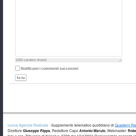
1000
caratteri rimasti
Notificami i commenti successivi
Invia
nuova Agenzia Radicale
- Supplemento telematico quotidiano di
Quaderni Rad
Direttore
Giuseppe Rippa
, Redattore Capo
Antonio Marulo
, Webmaster:
Robe
Iscr. e reg. Tribunale di Napoli n. 5208 del 13/4/2001 Responsabile secondo l