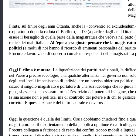
allo
dell
Magi
Finita, sul finire degli anni Ottanta, anche la «conventio ad excludendum»
(soprattutto dopo la caduta di Berlino), la Dc (a partire dagli anni Ottanta 
essere il bersaglio di quella parte della magistratura che vedeva nel patto (
radice dei mali italiani.
All’epoca era giusto pensare che la magistratur
politici
(e molti di noi hanno il ricordo di eminenti personalità del parti
Procure e lavoravano di concerto con alcuni esponenti della magistratura 
Oggi il clima è mutato
. La liquefazione dei partiti tradizionali, la diffi
nel Paese a precise ideologie, una qualche alternanza nel governo non sol
degli enti locali impediscono di individuare un preciso obiettivo politico. 
sicuro il singolo magistrato è portatore di una sua ideologia che lo guida n
p.m., si evidenziano soprattutto nell’esercizio del potere di indagine, che
la sua azione non è politica, ma di controllo del potere e di chi lo gestisce a
corretto. E questa azione è del tutto naturale e doverosa.
Oggi la questione è quella dei limiti. Ossia dobbiamo chiederci fino a qual
magistratura ed il disorientamento della pubblica opinione è da ricollegare
Procure collegata a fattispecie di reato dai confini troppo mobili e liquidi
troppo spesso il disvalore etico prevale su quello strettamente giuridico 