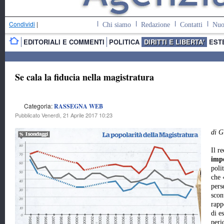
Condividi
|
Chi siamo
Redazione
Contatti
Nuo
EDITORIALI E COMMENTI
POLITICA
DIRITTI E LIBERTA'
EST
Se cala la fiducia nella magistratura
Categoria:
RASSEGNA WEB
Pubblicato Venerdì, 21 Aprile 2017 10:23
di G
Il r
impo
poli
che 
pers
scon
rapp
di e
peri