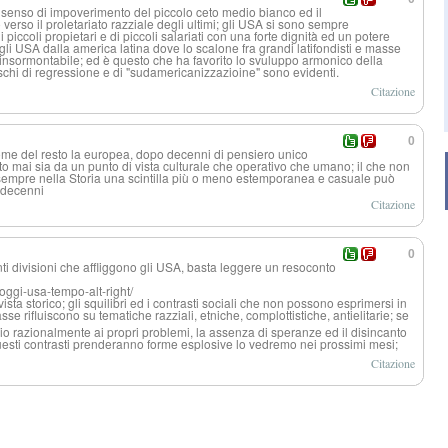
 senso di impoverimento del piccolo ceto medio bianco ed il
verso il proletariato razziale degli ultimi; gli USA si sono sempre
i piccoli propietari e di piccoli salariati con una forte dignità ed un potere
 gli USA dalla america latina dove lo scalone fra grandi latifondisti e masse
nsormontabile; ed è questo che ha favorito lo svuluppo armonico della
schi di regressione e di "sudamericanizz
azioine" sono evidenti.
Citazione
0
come del resto la europea, dopo decenni di pensiero unico
o mai sia da un punto di vista culturale che operativo che umano; il che non
sempre nella Storia una scintilla più o meno estemporanea e casuale può
n decenni
Citazione
0
ti divisioni che affliggono gli USA, basta leggere un resoconto
oggi-usa-tempo-alt-right/
sta storico; gli squilibri ed i contrasti sociali che non possono esprimersi in
asse rifluiscono su tematiche razziali, etniche, complottistiche
, antielitarie; se
io razionalmente ai propri problemi, la assenza di speranze ed il disincanto
uesti contrasti prenderanno forme esplosive lo vedremo nei prossimi mesi;
Citazione