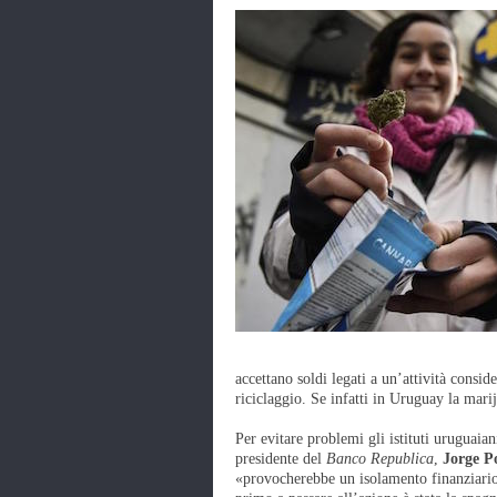
accettano soldi legati a un’attività consid
riciclaggio. Se infatti in Uruguay la mari
Per evitare problemi gli istituti uruguai
presidente del
Banco Republica
,
Jorge P
«provocherebbe un isolamento finanziario e