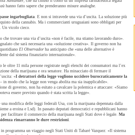
nola
Santander
, che ha chiuso il conto di un’impresa farmaceutica legata
taù
hanno fatto sapere che prenderanno misure analoghe.
passe ingarbugliata
. E non si intravede una via d’uscita. La soluzione più
acquisto della cannabis. Ma i commercianti uruguaiani sono obbligati per
. Un vicolo cieco.
che trovare una via d’uscita «non è facile, ma stiamo lavorando duro».
egnalato che sarà necessaria una «soluzione creativa». Il governo non ha
 quotidiano
El Observador
ha anticipato che «una delle alternative è
dente dal sistema finanziario internazionale».
no le oltre 11 mila persone registrate negli elenchi dei consumatori ma l’ex
azione della marijuana e ora senatore. Ha minacciato di fermare il
’uscita: «
I detrattori della legge vogliono uccidere burocraticamente la
i – in modo che la legge non venga abolita ma sia inapplicabile».
ione di governo, non ha esitato a cavalcare la polemica e attaccare: «Siamo
oteva essere previsto quando è stata scritta la legge».
è una modifica delle leggi federali Usa, con la marijuana depennata dalla
insieme a eroina e Lsd). In passato deputati democratici e repubblicani hanno
er facilitare il commercio della marijuana negli Stati dove è legale.
Ma
sidenza rimarranno le dure restrizioni
.
 in programma un viaggio negli Stati Uniti di Tabaré Vazquez: «Il sistema