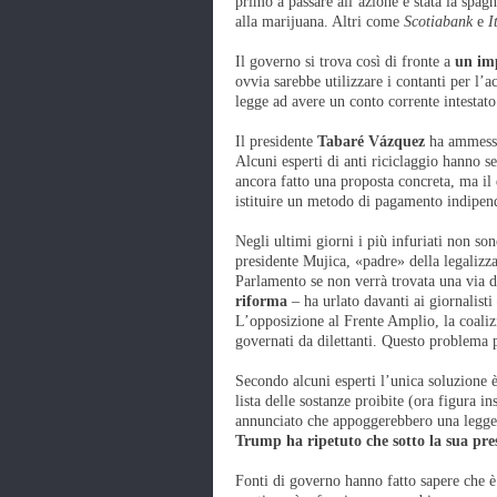
primo a passare all’azione è stata la spag
alla marijuana. Altri come
Scotiabank
e
I
Il governo si trova così di fronte a
un im
ovvia sarebbe utilizzare i contanti per l’
legge ad avere un conto corrente intestato
Il presidente
Tabaré Vázquez
ha ammesso 
Alcuni esperti di anti riciclaggio hanno s
ancora fatto una proposta concreta, ma il
istituire un metodo di pagamento indipen
Negli ultimi giorni i più infuriati non so
presidente Mujica, «padre» della legalizz
Parlamento se non verrà trovata una via d
riforma
– ha urlato davanti ai giornalist
L’opposizione al Frente Amplio, la coaliz
governati da dilettanti. Questo problema p
Secondo alcuni esperti l’unica soluzione 
lista delle sostanze proibite (ora figura 
annunciato che appoggerebbero una legge p
Trump ha ripetuto che sotto la sua pre
Fonti di governo hanno fatto sapere che è