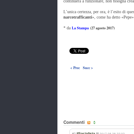
continuerà a funzionare, non bisogna cre
L’unica certezza, per ora, è l’esito di que
narcotrafficanti
», come ha detto «Pepe»
La Stampa
(27 agosto 2017)
* da
< Prec
Succ >
Commenti
#3
ilSocialista
2017-08-28 22:02