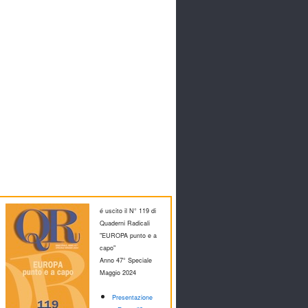
é uscito il N° 119 di
Quaderni Radicali
"EUROPA punto e a
capo"
Anno 47° Speciale
M
aggio 2024
Presentazione