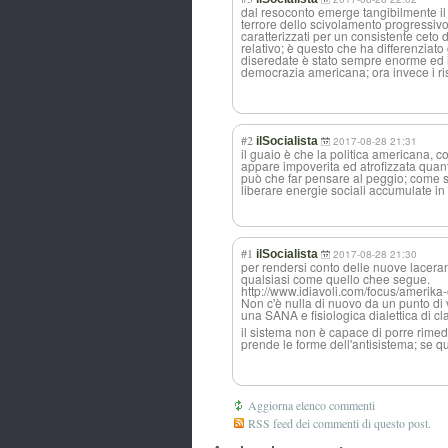
dal resoconto emerge tangibilmente il
terrore dello scivolamento progressivo 
caratterizzati per un consistente ceto d
relativo; è questo che ha differenziato
diseredate è stato sempre enorme ed i
democrazia americana; ora invece i ri
#2
ilSocialista
2017-08-28 21:31
il guaio è che la politica americana, 
appare impoverita ed atrofizzata quant
può che far pensare al peggio; come 
liberare energie sociali accumulate i
#1
ilSocialista
2017-08-28 21:30
per rendersi conto delle nuove laceran
qualsiasi come quello chee segue.
http://www.idiavoli.com/focus/amerika-
Non c'è nulla di nuovo da un punto di vi
una SANA e fisiologica dialettica di cl
il sistema non è capace di porre rimed
prende le forme dell'antisistem
a; se q
Aggiorna elenco commenti
RSS feed dei commenti di questo post.