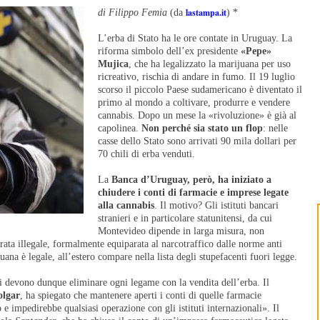
lastampa.it
di Filippo Femia
(da
) *
L’erba di Stato ha le ore contate in Uruguay. La
riforma simbolo dell’ex presidente
«Pepe»
Mujica
, che ha legalizzato la marijuana per uso
ricreativo, rischia di andare in fumo. Il 19 luglio
scorso il piccolo Paese sudamericano è diventato il
primo al mondo a coltivare, produrre e vendere
cannabis. Dopo un mese la «rivoluzione» è già al
capolinea.
Non perché sia stato un flop
: nelle
casse dello Stato sono arrivati 90 mila dollari per
70 chili di erba venduti.
La
Banca d’Uruguay, però, ha iniziato a
chiudere i conti di farmacie e imprese legate
alla cannabis
. Il motivo? Gli istituti bancari
stranieri e in particolare statunitensi, da cui
Montevideo dipende in larga misura, non
erata illegale, formalmente equiparata al narcotraffico dalle norme anti
juana è legale, all’estero compare nella lista degli stupefacenti fuori legge.
ani devono dunque eliminare ogni legame con la vendita dell’erba. Il
olgar
, ha spiegato che mantenere aperti i conti di quelle farmacie
 impedirebbe qualsiasi operazione con gli istituti internazionali». Il