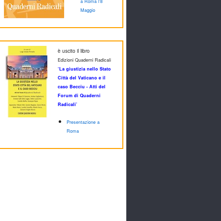
a Roma l'8
Maggio
è uscito il libro
Edizioni Quaderni Radicali
‘La giustizia nello Stato
Città del Vaticano e il
caso Becciu - Atti del
Forum di Quaderni
Radicali’
Presentazione a
Roma