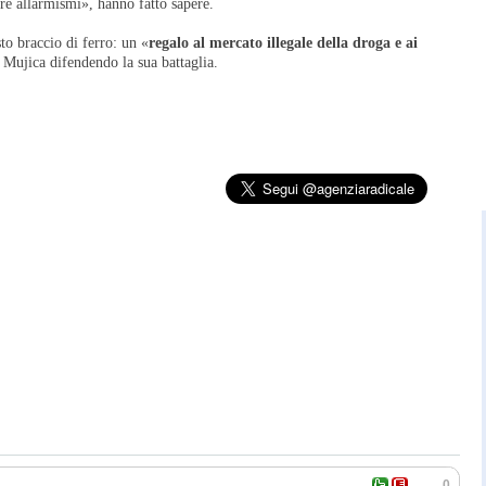
are allarmismi», hanno fatto sapere.
sto braccio di ferro: un «
regalo al mercato illegale della droga e ai
 Mujica difendendo la sua battaglia.
0