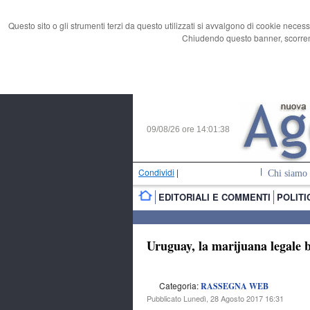
Questo sito o gli strumenti terzi da questo utilizzati si avvalgono di cookie necess
Chiudendo questo banner, scorrend
09/08/26 ore
14:01:39
Condividi
|
Chi siamo
EDITORIALI E COMMENTI
POLITI
Uruguay, la marijuana legale b
Categoria:
RASSEGNA WEB
Pubblicato Lunedì, 28 Agosto 2017 16:31