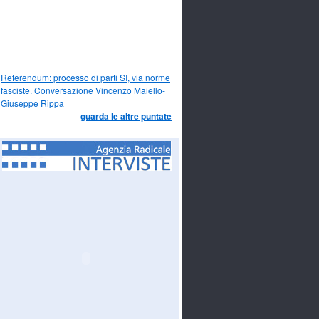
Referendum: processo di parti SI, via norme
fasciste. Conversazione Vincenzo Maiello-
Giuseppe Rippa
guarda le altre puntate