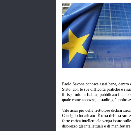
Paolo Savona conosce assai bene, dentro e
Stato, con le sue difficoltà pratiche e i s
il risparmio in Italia», pubblicato l’anno
quale come abbozzo, a stadio già molto ava
Vale assai più delle frettolose dichiarazion
Consiglio incaricato.
È una delle stranez
forte carica intellettuale venga issato sul
disprezzo gli intellettuali e di manifestar