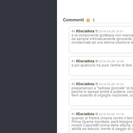
Commenti
#4
ilSocialista
2018-05-26 16:51
e la componente grottesca non manca ma
da sempre intrinsecamente ignorante,
condannata ad una eterna coazione a 
#3
ilSocialista
2018-05-26 16:38
e poi qualcuno ha pure l'ardire di dire 
#2
ilSocialista
2018-05-26 16:33
prepariamoci a "radiose giornate" di
perchè lo spread andrà a puttane; c
fiero sussulto di orgoglio nazionale, cos
#1
ilSocialista
2018-05-26 16:18
quando al Partria chiama contro il Nordi
Prima Guerra mondiale; però bisogna p
novelli CaporettO prima della vittoria;
abilità ed astuzia; niente di peggio d