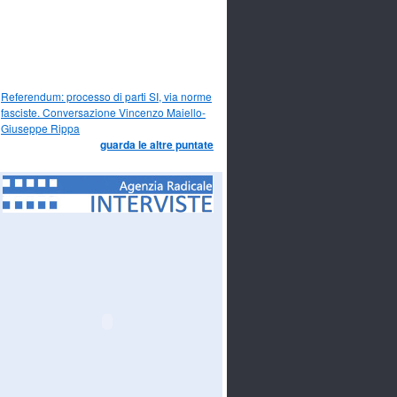
Referendum: processo di parti SI, via norme
fasciste. Conversazione Vincenzo Maiello-
Giuseppe Rippa
guarda le altre puntate