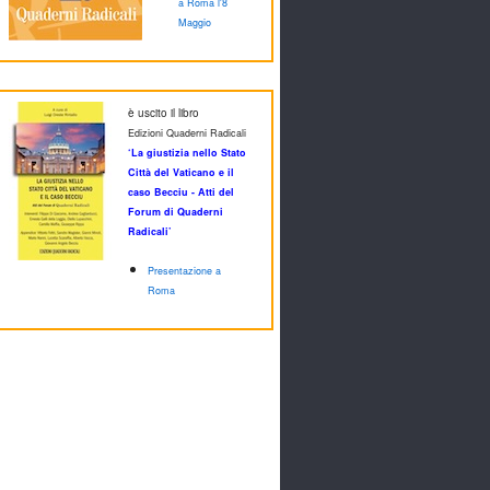
a Roma l'8
Maggio
è uscito il libro
Edizioni Quaderni Radicali
‘La giustizia nello Stato
Città del Vaticano e il
caso Becciu - Atti del
Forum di Quaderni
Radicali’
Presentazione a
Roma