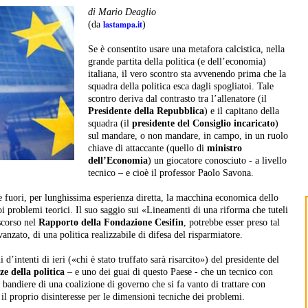
di Mario Deaglio
lastampa.it
(da
)
Se è consentito usare una metafora calcistica, nella
grande partita della politica (e dell’economia)
italiana, il vero scontro sta avvenendo prima che la
squadra della politica esca dagli spogliatoi. Tale
scontro deriva dal contrasto tra l’allenatore (il
Presidente della Repubblica
) e il capitano della
squadra (il
presidente del Consiglio incaricato
)
sul mandare, o non mandare, in campo, in un ruolo
chiave di attaccante (quello di
ministro
dell’Economia
) un giocatore conosciuto - a livello
tecnico – e cioè il professor Paolo Savona.
 fuori, per lunghissima esperienza diretta, la macchina economica dello
uoi problemi teorici. Il suo saggio sui «Lineamenti di una riforma che tuteli
 scorso nel
Rapporto della Fondazione Cesifin
, potrebbe esser preso tal
nzato, di una politica realizzabile di difesa del risparmiatore.
i d’intenti di ieri («chi è stato truffato sarà risarcito») del presidente del
ze della politica
– e uno dei guai di questo Paese - che un tecnico con
le bandiere di una coalizione di governo che si fa vanto di trattare con
e il proprio disinteresse per le dimensioni tecniche dei problemi.