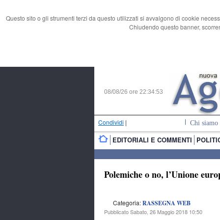
Questo sito o gli strumenti terzi da questo utilizzati si avvalgono di cookie necess
Chiudendo questo banner, scorrend
08/08/26 ore
22:34:54
Condividi
|
Chi siamo
EDITORIALI E COMMENTI
POLITI
Polemiche o no, l’Unione euro
Categoria:
RASSEGNA WEB
Pubblicato Sabato, 26 Maggio 2018 10:50