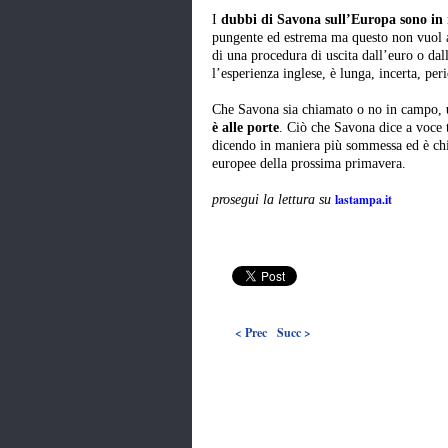
I
dubbi di Savona sull’Europa sono in r
pungente ed estrema ma questo non vuol af
di una procedura di uscita dall’euro o da
l’esperienza inglese, è lunga, incerta, per
Che Savona sia chiamato o no in campo,
è alle porte
. Ciò che Savona dice a voce 
dicendo in maniera più sommessa ed è chi
europee della prossima primavera.
lastampa.it
prosegui la lettura su
< Prec
Succ >