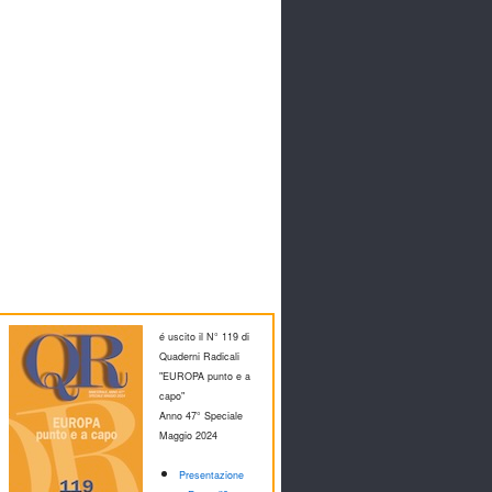
é uscito il N° 119 di
Quaderni Radicali
"EUROPA punto e a
capo"
Anno 47° Speciale
M
aggio 2024
Presentazione