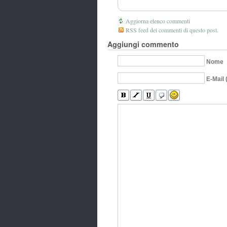
Aggiorna elenco commenti
RSS feed dei commenti di questo post.
Aggiungi commento
Nome
E-Mail 