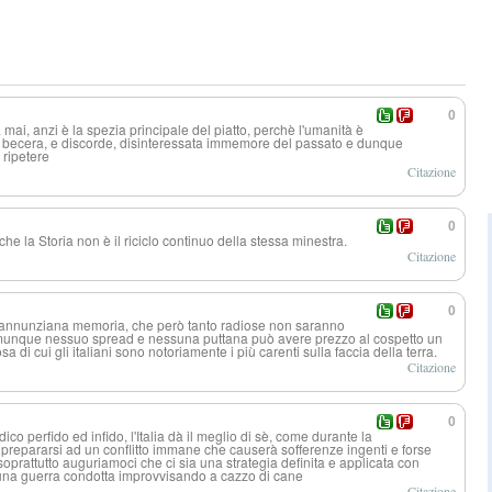
0
i, anzi è la spezia principale del piatto, perchè l'umanità è
 becera, e discorde, disinteressata immemore del passato e dunque
ripetere
Citazione
0
che la Storia non è il riciclo continuo della stessa minestra.
Citazione
0
 dannunziana memoria, che però tanto radiose non saranno
omunque nessuo spread e nessuna puttana può avere prezzo al cospetto un
a di cui gli italiani sono notoriamente i più carenti sulla faccia della terra.
Citazione
0
co perfido ed infido, l'Italia dà il meglio di sè, come durante la
repararsi ad un conflitto immane che causerà sofferenze ingenti e forse
 soprattutto auguriamoci che ci sia una strategia definita e applicata con
i una guerra condotta improvvisando a cazzo di cane
Citazione