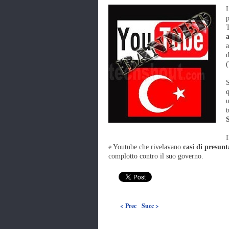
L
p
T
a
d
(
S
q
u
t
S
I
e Youtube che rivelavano
casi di presunt
complotto contro il suo governo.
< Prec
Succ >