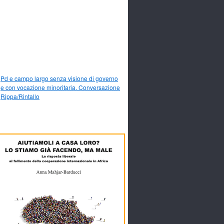
Pd e campo largo senza visione di governo
e con vocazione minoritaria. Conversazione
Rippa/Rintallo