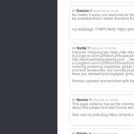
#5
Damon
2024-06-05 10:29
No matter if some one searches for his
be available that in detail, therefore t
my webpage; YTMP3.MOE: https://yt
#4
Nydia
2024-04-16 04:54
Discover intriguing top news (http://
d=jungjinm.com%2Fbbs%2Fboard.p
http://kevinpatrickdougherty.com/__m
d=jungjinm.com%2Fbbs%2Fboard.php
covering smashing headlines, global ex
and tech tendencies. Our concise plu
keep you advised and engaged, giving
Remain updated and enriched with the 
#3
Nestor
2024-04-03 22:59
This page certainly has all the informa
about this subject and didn't know who
Also visit my web blog https://ytmp3s.su
#2
Fidelia
2024-04-02 08:49