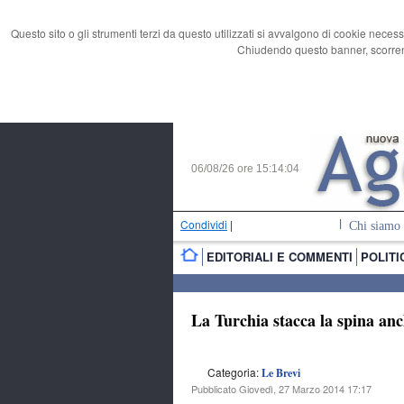
Questo sito o gli strumenti terzi da questo utilizzati si avvalgono di cookie necess
Chiudendo questo banner, scorrend
06/08/26 ore
15:14:05
Condividi
|
Chi siamo
EDITORIALI E COMMENTI
POLITI
La Turchia stacca la spina an
Categoria:
Le Brevi
Pubblicato Giovedì, 27 Marzo 2014 17:17