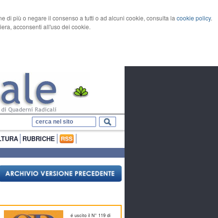
rne di più o negare il consenso a tutti o ad alcuni cookie, consulta la
cookie policy
.
ra, acconsenti all'uso dei cookie.
LTURA
RUBRICHE
é uscito il N° 119 di