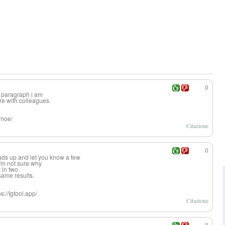
0
e paragraph i am
re with colleagues.
.moe/
Citazione
0
eads up and let you know a few
I'm not sure why
t in two
same results.
ps://Igtool.app/
Citazione