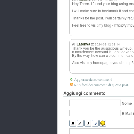
Hey There. I found your blog using msn. 
I will make sure to bookmark it and co
Thanks for the post. I will certainly retu
Feel free to visit my blog - https://ytmp
#1
Latonya
2024-03-12 08:14
Thank you for the auspicious writeup. I
a amusement account it. Look advanc
By the way, how can we communicate
Also visit my homepage; youtube mp3: 
Aggiorna elenco commenti
RSS feed dei commenti di questo post.
Aggiungi commento
Nome
E-Mail 