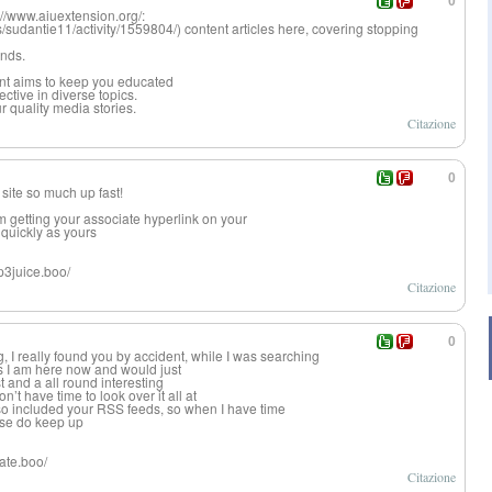
0
://www.aiuextension.org/:
sudantie11/activity/1559804/) content articles here, covering stopping
ends.
nt aims to keep you educated
ctive in diverse topics.
 quality media stories.
Citazione
0
site so much up fast!
m getting your associate hyperlink on your
 quickly as yours
p3juice.boo/
Citazione
0
 I really found you by accident, while I was searching
 I am here now and would just
st and a all round interesting
n’t have time to look over it all at
so included your RSS feeds, so when I have time
ase do keep up
mate.boo/
Citazione