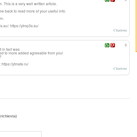
This is a very well written article.
me back to read more of your useful info.
rn.
3s.su/: https://ytmp3s.su/
Citazione
0
t in fact was
ed to more added agreeable from you!
?
https://ytmate.ru/
Citazione
(richiesta)