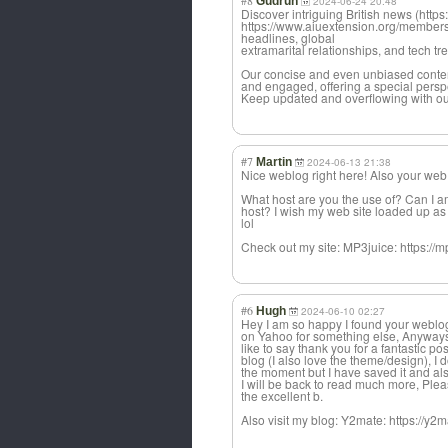
#8
Gudrun
2024-06-24 20:48
Discover intriguing British news (https
https://www.aiuextension.org/members/
headlines, global
extramarital relationships, and tech tr
Our concise and even unbiased conte
and engaged, offering a special perspe
Keep updated and overflowing with our
#7
Martin
2024-06-13 21:38
Nice weblog right here! Also your web 
What host are you the use of? Can I a
host? I wish my web site loaded up as
lol
Check out my site: MP3juice: https://m
#6
Hugh
2024-06-10 02:27
Hey I am so happy I found your weblog,
on Yahoo for something else, Anyways
like to say thank you for a fantastic po
blog (I also love the theme/design), I do
the moment but I have saved it and al
I will be back to read much more, Ple
the excellent b.
Also visit my blog: Y2mate: https://y2