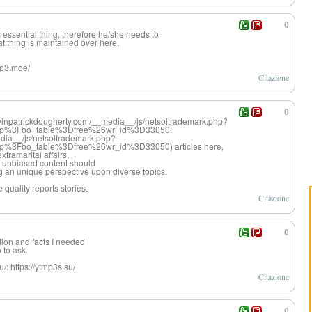
0
 essential thing, therefore he/she needs to
hat thing is maintained over here.
mp3.moe/
Citazione
0
kevinpatrickdougherty.com/__media__/js/netsoltrademark.php?
hp%3Fbo_table%3Dfree%26wr_id%3D33050:
edia__/js/netsoltrademark.php?
%3Fbo_table%3Dfree%26wr_id%3D33050) articles here,
tramarital affairs,
s unbiased content should
 an unique perspective upon diverse topics.
quality reports stories.
Citazione
0
tion and facts I needed
 to ask.
/: https://ytmp3s.su/
Citazione
0