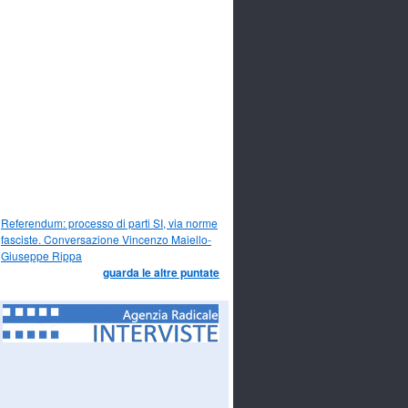
Referendum: processo di parti SI, via norme
fasciste. Conversazione Vincenzo Maiello-
Giuseppe Rippa
guarda le altre puntate