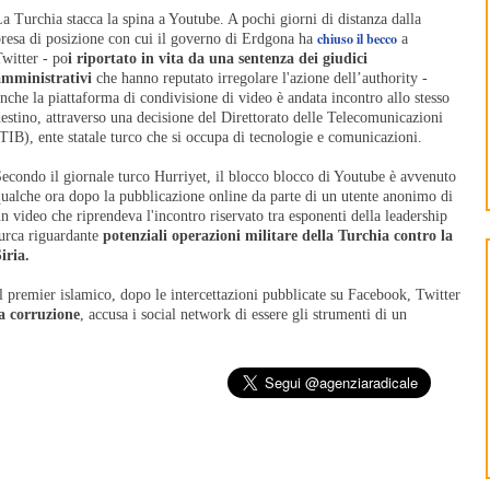
a Turchia stacca la spina a Youtube. A pochi giorni di distanza dalla
chiuso il becco
resa di posizione con cui il governo di Erdgona ha
a
witter - po
i riportato in vita da una sentenza dei giudici
amministrativi
che hanno reputato irregolare l'azione dell’authority -
nche la piattaforma di condivisione di video è andata incontro allo stesso
estino, attraverso una decisione del Direttorato delle Telecomunicazioni
TIB), ente statale turco che si occupa di tecnologie e comunicazioni.
econdo il giornale turco Hurriyet, il blocco blocco di Youtube è avvenuto
ualche ora dopo la pubblicazione online da parte di un utente anonimo di
n video che riprendeva l'incontro riservato tra esponenti della leadership
urca riguardante
potenziali operazioni militare della Turchia contro la
iria.
l premier islamico, dopo le intercettazioni pubblicate su Facebook, Twitter
a corruzione
, accusa i social network di essere gli strumenti di un