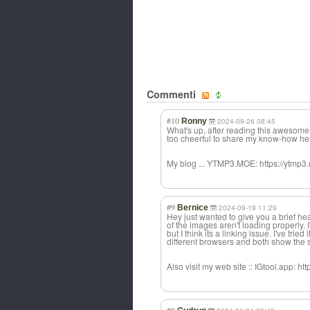
Commenti
#10
Ronny
2024-09-26 08:45
What's up, after reading this awesom
too cheerful to share my know-how he
My blog ... YTMP3.MOE: https://ytmp3
#9
Bernice
2024-09-19 11:29
Hey just wanted to give you a brief h
of the images aren't loading properly. 
but I think its a linking issue. I've tried i
different browsers and both show the 
Also visit my web site :: IGtool.app: htt