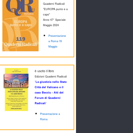
Quaderni Radicali
"EUROPA punto e a
capo"
Anno 47° Speciale
M
aggio 2024
Presentazione
a Roma l'8
Maggio
è uscito il libro
Edizioni Quaderni Radicali
‘La giustizia nello Stato
Città del Vaticano e il
caso Becciu - Atti del
Forum di Quaderni
Radicali’
Presentazione a
Roma