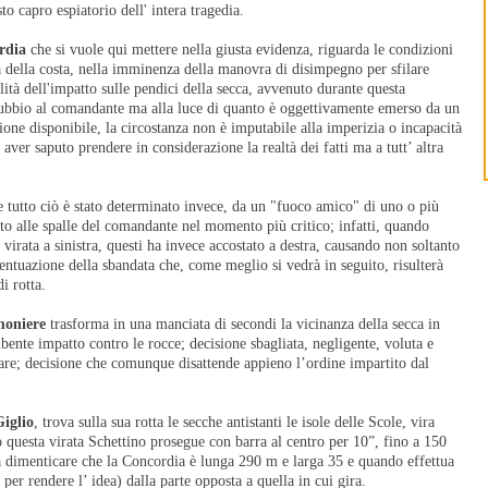
sto capro espiatorio dell' intera tragedia.
rdia
che si vuole qui mettere nella giusta evidenza, riguarda le condizioni
tà della costa, nella imminenza della manovra di disimpegno per sfilare
lità dell'impatto sulle pendici della secca, avvenuto durante questa
 dubbio al comandante ma alla luce di quanto è oggettivamente emerso da un
ne disponibile, la circostanza non è imputabile alla imperizia o incapacità
aver saputo prendere in considerazione la realtà dei fatti ma a tutt’ altra
 tutto ciò è stato determinato invece, da un "fuoco amico" di uno o più
ato alle spalle del comandante nel momento più critico; infatti, quando
virata a sinistra, questi ha invece accostato a destra, causando non soltanto
ntuazione della sbandata che, come meglio si vedrà in seguito, risulterà
i rotta.
moniere
trasforma in una manciata di secondi la vicinanza della secca in
bente impatto contro le rocce; decisione sbagliata, negligente, voluta e
are; decisione che comunque disattende appieno l’ordine impartito dal
Giglio
, trova sulla sua rotta le secche antistanti le isole delle Scole, vira
 questa virata Schettino prosegue con barra al centro per 10”, fino a 150
a dimenticare che la Concordia è lunga 290 m e larga 35 e quando effettua
per rendere l’ idea) dalla parte opposta a quella in cui gira.