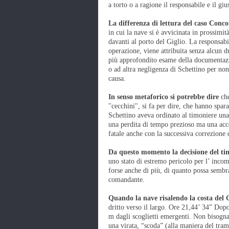
a torto o a ragione il responsabile e il giu
La differenza di lettura del caso Conco
in cui la nave si è avvicinata in prossimi
davanti al porto del Giglio. La responsabi
operazione, viene attribuita senza alcun
più approfondito esame della documentazio
o ad altra negligenza di Schettino per non 
causa.
In senso metaforico si potrebbe dire
che
"cecchini", si fa per dire, che hanno spar
Schettino aveva ordinato al timoniere una 
una perdita di tempo prezioso ma una acce
fatale anche con la successiva correzione d
Da questo momento la decisione del ti
uno stato di estremo pericolo per l’ incom
forse anche di più, di quanto possa sembr
comandante.
Quando la nave risalendo la costa del 
dritto verso il largo. Ore 21,44’ 34” Dopo
m dagli scoglietti emergenti. Non bisogn
una virata, “scoda” (alla maniera del tram 