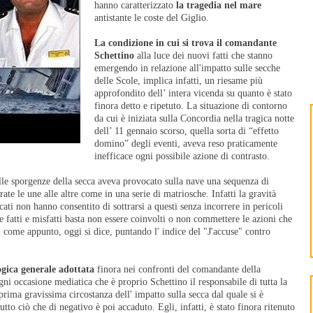
hanno caratterizzato
la tragedia nel mare
antistante le coste del Giglio.
La condizione in cui si trova il comandante
Schettino
alla luce dei nuovi fatti che stanno
emergendo in relazione all'impatto sulle secche
delle Scole, implica infatti, un riesame più
approfondito dell’ intera vicenda su quanto è stato
finora detto e ripetuto. La situazione di contorno
da cui è iniziata sulla Concordia nella tragica notte
dell’ 11 gennaio scorso, quella sorta di “effetto
domino” degli eventi, aveva reso praticamente
inefficace ogni possibile azione di contrasto.
le sporgenze della secca aveva provocato sulla nave una sequenza di
ate le une alle altre come in una serie di matriosche. Infatti la gravità
cati non hanno consentito di sottrarsi a questi senza incorrere in pericoli
re fatti e misfatti basta non essere coinvolti o non commettere le azioni che
, come appunto, oggi si dice, puntando l' indice del "J'accuse" contro
ogica generale adottata
finora nei confronti del comandante della
gni occasione mediatica che è proprio Schettino il responsabile di tutta la
prima gravissima circostanza dell' impatto sulla secca dal quale si è
tutto ciò che di negativo è poi accaduto. Egli, infatti, è stato finora ritenuto