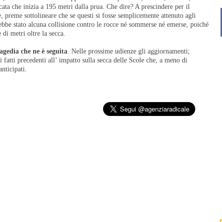
ata che inizia a 195 metri dalla prua. Che dire? A prescindere per il
 preme sottolineare che se questi si fosse semplicemente attenuto agli
ebbe stato alcuna collisione contro le rocce né sommerse né emerse, poiché
 di metri oltre la secca.
ragedia che ne è seguita
. Nelle prossime udienze gli aggiornamenti;
i fatti precedenti all’ impatto sulla secca delle Scole che, a meno di
nticipati.