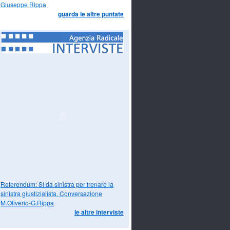
Giuseppe Rippa
guarda le altre puntate
Referendum: SI da sinistra per frenare la
sinistra giustizialista. Conversazione
M.Oliverio-G.Rippa
le altre interviste