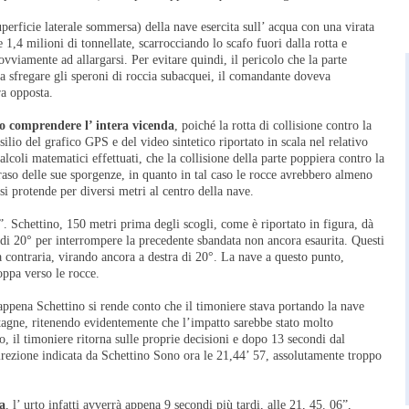
perficie laterale sommersa) della nave esercita sull’ acqua con una virata
e 1,4 milioni di tonnellate, scarrocciando lo scafo fuori dalla rotta e
vviamente ad allargarsi. Per evitare quindi, il pericolo che la parte
e a sfregare gli speroni di roccia subacquei, il comandante doveva
ra opposta.
io comprendere l’ intera vicenda
, poiché la rotta di collisione contro la
ilio del grafico GPS e del video sintetico riportato in scala nel relativo
lcoli matematici effettuati, che la collisione della parte poppiera contro la
 raso delle sue sporgenze, in quanto in tal caso le rocce avrebbero almeno
 si protende per diversi metri al centro della nave.
”. Schettino, 150 metri prima degli scogli, come è riportato in figura, dà
a di 20° per interrompere la precedente sbandata non ancora esaurita. Questi
 contraria, virando ancora a destra di 20°. La nave a questo punto,
oppa verso le rocce.
 appena Schettino si rende conto che il timoniere stava portando la nave
stagne, ritenendo evidentemente che l’impatto sarebbe stato molto
o, il timoniere ritorna sulle proprie decisioni e dopo 13 secondi dal
irezione indicata da Schettino Sono ora le 21,44’ 57, assolutamente troppo
a
, l’ urto infatti avverrà appena 9 secondi più tardi, alle 21, 45. 06”,