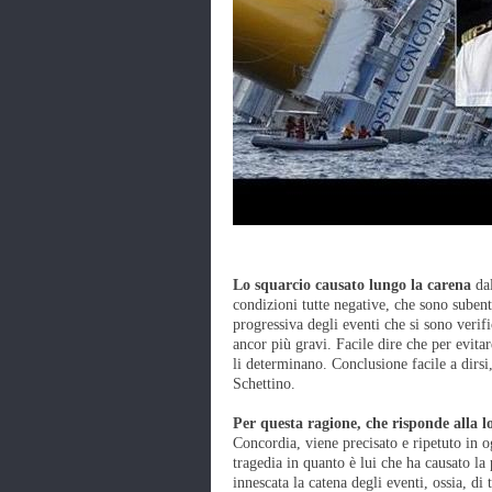
Lo squarcio causato lungo la carena
dal
condizioni tutte negative, che sono subentr
progressiva degli eventi che si sono verifi
ancor più gravi. Facile dire che per evita
li determinano. Conclusione facile a dirsi
Schettino.
Per questa ragione, che risponde alla l
Concordia, viene precisato e ripetuto in o
tragedia in quanto è lui che ha causato la 
innescata la catena degli eventi, ossia, di 