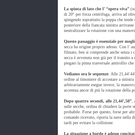
La spinta di lato che l’ “opera viva”
(su
di 20° per forza centrifuga, arriva ad oltr
spingendo soprattutto la poppa che tende o
posteriore della fiancata sinistra arrivass
neutralizzare la rotazione con una manov
Questo passaggio è essenziale per megl
secca ha origine proprio adesso. Con l’ aus
filmato, ben si comprende anche senza i ca
secca è avvenuta non già per il transito a
piegato la pinna trasversale antirollio che
Vediamo ora le sequenze
. Alle 21,44’44
ordine al timoniere di accostare a sinistr
arbitrariamente esegue invece, la manovra
accentua ancor di più la rotazione della p
Dopo quattro secondi, alle 21,44’,50”
,
sulle secche, ordina di chiudere la porte 
probabile. Forse per questo, forse per altr
comando ricevuto, riporta la nave nella d
tardi per evitare la collisione.
La situazione a bordo è adesso concitat