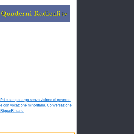
Pd e campo largo senza visione di governo
e con vocazione minoritaria. Conversazione
Rippa/Rintallo