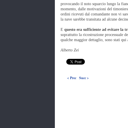
provocando il noto squarcio lungo la fianc
momento, dalle motivazioni del timoniere,
ordini ricevuti dal comandante non vi sar
la nave sarebbe transitata ad alcune decine
E
questo era sufficiente ad evitare la t
soprattutto la ricostruzione processuale de
qualche maggior dettaglio, sono stati qui a
Alberto Zei
< Prec
Succ >