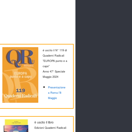
é uscito il N° 119 di
Quaderni Radicali
"EUROPA punto e a
capo"
Anno 47° Speciale
M
aggio 2024
Presentazione
a Roma l'8
Maggio
è uscito il libro
Edizioni Quaderni Radicali