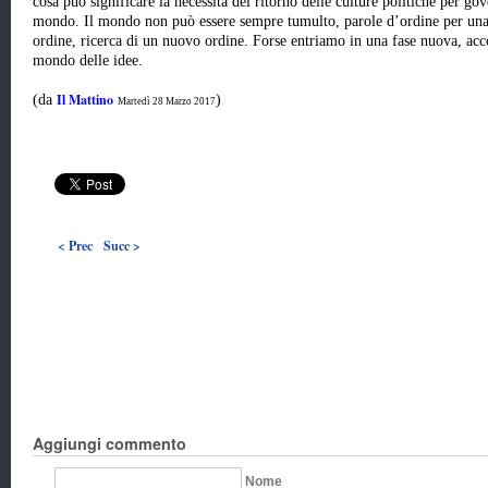
cosa può significare la necessità del ritorno delle culture politiche per go
mondo. Il mondo non può essere sempre tumulto, parole d’ordine per una 
ordine, ricerca di un nuovo ordine. Forse entriamo in una fase nuova, ac
mondo delle idee.
Il Mattino
(da
)
Martedì 28 Marzo 2017
< Prec
Succ >
Aggiungi commento
Nome