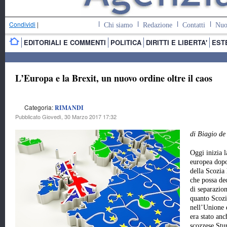
Condividi
|
Chi siamo
Redazione
Contatti
Nuo
EDITORIALI E COMMENTI
POLITICA
DIRITTI E LIBERTA'
EST
L’Europa e la Brexit, un nuovo ordine oltre il caos
Categoria:
RIMANDI
Pubblicato Giovedì, 30 Marzo 2017 17:32
di Biagio d
Oggi inizia l
europea dopo
della Scozia
che possa dec
di separazion
quanto Scoz
nell’Unione 
era stato anc
scozzese Stu