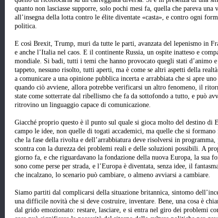
quanto non lasciasse supporre, solo pochi mesi fa, quella che pareva una 
all’insegna della lotta contro le élite diventate «casta», e contro ogni for
politica.
E così Brexit, Trump, muri da tutte le parti, avanzata del lepenismo in F
e anche l’Italia nel caos. E il continente Russia, un ospite inatteso e comp
mondiale. Si badi, tutti i temi che hanno provocato quegli stati d’animo e 
tappeto, nessuno risolto, tutti aperti, ma è come se altri aspetti della realtà
a comunicare a una opinione pubblica incerta e arrabbiata che si apre uno 
quando ciò avviene, allora potrebbe verificarsi un altro fenomeno, il rito
state come sotterrate dal ribellismo che fa da sottofondo a tutto, e può av
ritrovino un linguaggio capace di comunicazione.
Giacché proprio questo è il punto sul quale si gioca molto del destino di 
campo le idee, non quelle di togati accademici, ma quelle che si formano 
che la fase della rivolta e dell’arrabbiatura deve risolversi in programma, 
scontra con la durezza dei problemi reali e delle soluzioni possibili. A pro
giorno fa, e che riguardavano la fondazione della nuova Europa, la sua for
sono come perse per strada, e l’Europa è diventata, senza idee, il fantasma
che incalzano, lo scenario può cambiare, o almeno avviarsi a cambiare.
Siamo partiti dal complicarsi della situazione britannica, sintomo dell’inc
una difficile novità che si deve costruire, inventare. Bene, una cosa è chiar
dal grido emozionato: restare, lasciare, e si entra nel giro dei problemi c