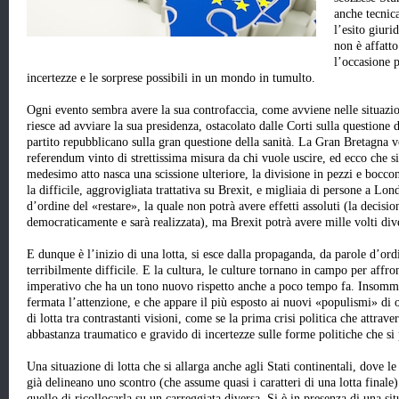
anche tecnic
l’esito giuri
non è affatto
l’occasione p
incertezze e le sorprese possibili in un mondo in tumulto.
Ogni evento sembra avere la sua controfaccia, come avviene nelle situazi
riesce ad avviare la sua presidenza, ostacolato dalle Corti sulla questione
partito repubblicano sulla gran questione della sanità. La Gran Bretagna v
referendum vinto di strettissima misura da chi vuole uscire, ed ecco che si 
medesimo atto nasca una scissione ulteriore, la divisione in pezzi e bocco
la difficile, aggrovigliata trattativa su Brexit, e migliaia di persone a Lon
d’ordine del «restare», la quale non potrà avere effetti assoluti (la decisio
democraticamente e sarà realizzata), ma Brexit potrà avere mille volti dive
E dunque è l’inizio di una lotta, si esce dalla propaganda, da parole d’ord
terribilmente difficile. E la cultura, le culture tornano in campo per affron
imperativo che ha un tono nuovo rispetto anche a poco tempo fa. Insomm
fermata l’attenzione, e che appare il più esposto ai nuovi «populismi» di 
di lotta tra contrastanti visioni, come se la prima crisi politica che attrave
abbastanza traumatico e gravido di incertezze sulle forme politiche che si 
Una situazione di lotta che si allarga anche agli Stati continentali, dove 
già delineano uno scontro (che assume quasi i caratteri di una lotta finale) 
quello di ricollocarla su un carreggiata diversa. Si è in presenza di una s