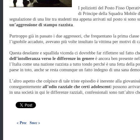
I poliziotti del Posto Fisso Operat
di Principe della Squadra Mobile di
segnalazione di una lite tra studenti ma appena arrivati sul posto si sono su
un’aggressione di stampo razzista
.
Purtroppo già in passato i due aggressori, che frequentano la prima classe 
l’ignobile accaduto, avevano più volte insultato la vittima per motivi di c
Questa desolante e squallida vicenda ci dovrebbe far riflettere sul fatto ch
dell’intolleranza verso le differenze in genere
è ancora ben presente nel 
l’Italia come una nazione razzista a tutto tondo perché è una fetta della po
paese in toto, anche se resta comunque un fatto indegno di una sana demo
L’altro aspetto che colpisce di tale triste episodio è inerente alla giovanis
conseguentemente
all’odio razziale che certi adolescent
i possono arrivar
in una società in qui le differenze razziali, confessionali sono tutt’altro c
< Prec
Succ >