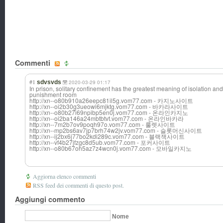
Commenti
#1
sdvsvds
2020-03-29 01:17
In prison, solitary confinement has the greatest meaning of isolation a
punishment room
http://xn--o80b910a26eepc81il5g.vom77.com - 카지노사이트
http://xn--oi2b30g3ueowi6mjktg.vom77.com - 바카라사이트
http://xn--o80b27i69npibp5en0j.vom77.com - 온라인카지노
http://xn--oi2ba146a24mbtbtvt.vom77.com - 온라인바카라
http://xn--7m2b7ov9poqh97o.vom77.com - 룰렛사이트
http://xn--mp2bs6av7jp7brh74w2jv.vom77.com - 슬롯머신사이트
http://xn--ij2bx6j77bo2kdi289c.vom77.com - 블랙잭사이트
http://xn--vf4b27jfzgc8d5ub.vom77.com - 포커사이트
http://xn--o80b67oh5az7z4wcn0j.vom77.com - 모바일카지노
Aggiorna elenco commenti
RSS feed dei commenti di questo post.
Aggiungi commento
Nome