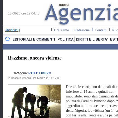
10/08/26 ore
12:04:41
Condividi
|
Chi siamo
Redazione
Contatti
Nuo
EDITORIALI E COMMENTI
POLITICA
DIRITTI E LIBERTA'
EST
Razzismo, ancora violenze
Categoria:
STILE LIBERO
Pubblicato Venerdì, 21 Marzo 2014 17:33
Due adolescenti, uno dei quali di e
inferiore ai 14 anni e quindi non
imputabile, sono stati denunciati da
polizia di Casal di Principe dopo a
aggredito un loro coetaneo per av
della Nigeria
. La vittima (un 14 en
con ferite alla fronte e a una palp