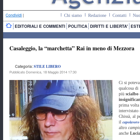
Condividi
|
Chi siamo
Redazione
Contatti
Nuo
EDITORIALI E COMMENTI
POLITICA
DIRITTI E LIBERTA'
EST
Casaleggio, la “marchetta” Rai in meno di Mezzora
Categoria:
STILE LIBERO
Pubblicato Domenica, 18 Maggio 2014 17:30
Ci si poteva
qualcosa di
più
scialbo 
insignifica
prima volta
intervistato
Chissà, al 
capolavoro
il
altro
campi
anche
Lucia