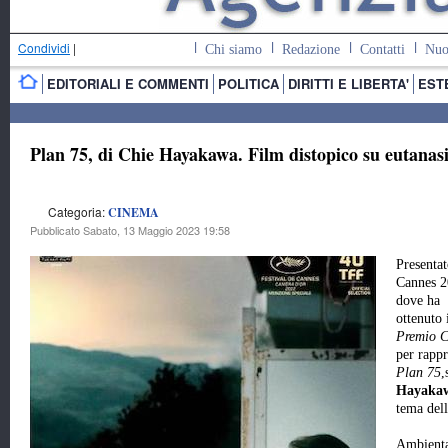
Condividi
|
Chi siamo
Redazione
Contatti
Nuo
EDITORIALI E COMMENTI
POLITICA
DIRITTI E LIBERTA'
EST
Plan 75, di Chie Hayakawa. Film distopico su eutanasi
Categoria:
CINEMA
Pubblicato Sabato, 13 Maggio 2023 19:58
Presentat
Cannes 2
dove ha
ottenuto 
Premio 
per rapp
Plan 75
,
Hayaka
tema del
Ambienta