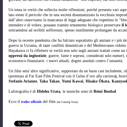
Un tema in verità che sollecita molte riflessioni, poiché presenta vari aspett
lato esiste il pericolo che in una società disumanizzata la vecchiaia improd
dall’altro osserviamo la mancanza di leggi adeguate che rispettino le “libe
intendere e di volere, possano tramite
testamento biologico
preservare
il 
sottraendosi ad orribili sofferenze, spesso inutilmente prolungate da acca
Dopo la recente pandemia che ha falciato soprattutto gli anziani e i più deb
guerra in Ucraina, di tanti conflitti dimenticati e del Mediterraneo ridotto
Hayakawa ci fa riflettere in verità non solo sugli anziani trattati come un
oppressi da ingiustizie
, guerre, fame e soprusi, considerati solo numeri, 
economico-finanziarie: i nuovi attuali, dogmi assoluti contro l’umanità.
Un film senz’altro significativo, supportato da un buon cast includente, ol
(premiata al Far East Film Festival con il Gelso d’oro alla carriera
),
bravi
Stefanie Arianne
,
Taka Takao
,
Yumi Kawai
,
Hisako Ôkata
,
Kazuyosh
Lafotografia è di
Hideho Urata
, le musiche sono di
Rémi Boubal
.
trailer ufficiale
Ecco il
del film
(da Coming Soon)