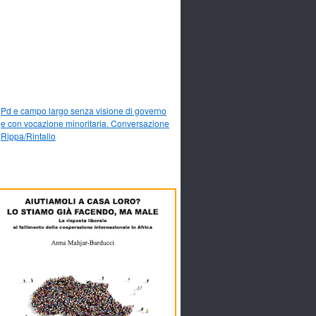
Pd e campo largo senza visione di governo
e con vocazione minoritaria. Conversazione
Rippa/Rintallo