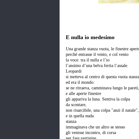
E nulla io medesimo
Una grande stanza vuota, le finestre aper
perché entrasse il vento, e col vento
la voce: tra il nulla e l’io
l’ansimo d’una belva ferita l’assale.
Leopardi
si metteva al centro di questa vuota stanz
ed era il mondo:
se ne ritraeva, camminava lungo le pareti
e alle aperte finestre
gli appariva la luna. Sentiva la colpa
da scontare,
non risarcibile, una colpa "anzi il natale”
e in quella nuda
stanza
immaginava che un altro se stesso
gli venisse incontro, di corsa
per fare vertigine