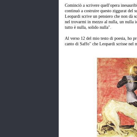
Cominciò a scrivere quell'opera inesauribi
continuò a costruire questo ziggurat del 
Leopardi scrive un pensiero che non dà sc
nel trovarmi in mezzo al nulla, un nulla
tutto è nulla, solido nulla".
Al verso 12 del mio testo di poesia, ho pre
canto di Saffo" che Leopardi scrisse nel 