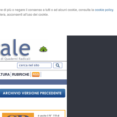
rne di più o negare il consenso a tutti o ad alcuni cookie, consulta la
cookie policy
.
ra, acconsenti all'uso dei cookie.
LTURA
RUBRICHE
é uscito il N° 119 di