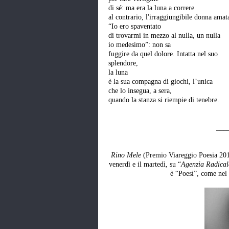
di sé: ma era la luna a correre
al contrario, l'irraggiungibile donna amat
“Io ero spaventato
di trovarmi in mezzo al nulla, un null
io medesimo”: non sa
fuggire da quel dolore. Intatta nel suo
splendore,
la luna
è la sua compagna di giochi, l’unica
che lo insegua, a sera,
quando la stanza si riempie di tenebre.
___
Rino Mele
(Premio Viareggio Poesia 2016
venerdì e il martedì, su “
Agenzia Radical
è “Poesì”, come nel