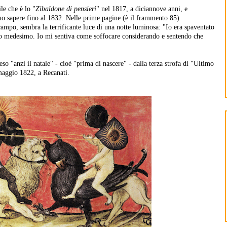
le che è lo "
Zibaldone di pensieri
" nel 1817, a diciannove anni, e
suo sapere fino al 1832. Nelle prime pagine (è il frammento 85)
ampo, sembra la terrificante luce di una notte luminosa: "Io era spaventato
 io medesimo. Io mi sentiva come soffocare considerando e sentendo che
so "anzi il natale" - cioè "prima di nascere" - dalla terza strofa di "Ultimo
maggio 1822, a Recanati.