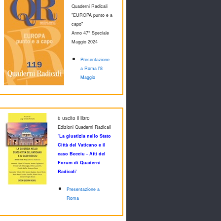
Quaderni Radicali
"EUROPA punto e a
capo"
Anno 47° Speciale
M
aggio 2024
Presentazione
a Roma l'8
Maggio
è uscito il libro
Edizioni Quaderni Radicali
‘La giustizia nello Stato
Città del Vaticano e il
caso Becciu - Atti del
Forum di Quaderni
Radicali’
Presentazione a
Roma