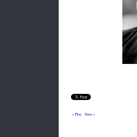
< Prec
Succ >