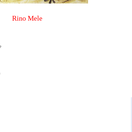
Rino Mele
te
a
,
,