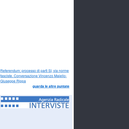
Referendum: processo di parti SI, via norme
fasciste. Conversazione Vincenzo Maiello-
Giuseppe Rippa
guarda le altre puntate