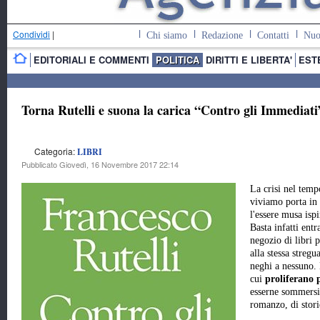
Condividi
|
Chi siamo
Redazione
Contatti
Nuo
EDITORIALI E COMMENTI
POLITICA
DIRITTI E LIBERTA'
EST
Torna Rutelli e suona la carica “Contro gli Immediati
Categoria:
LIBRI
Pubblicato Giovedì, 16 Novembre 2017 22:14
La crisi nel temp
viviamo porta in
l'essere musa ispi
Basta infatti entr
negozio di libri 
alla stessa streg
neghi a nessuno. L
cui
proliferano 
esserne sommersi,
romanzo, di stori