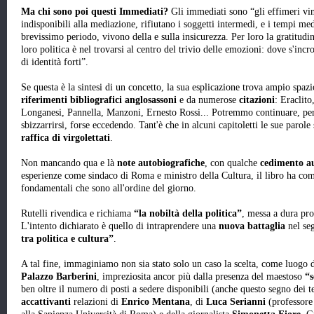
Ma chi sono poi questi Immediati?
Gli immediati sono “gli effimeri vin
indisponibili alla mediazione, rifiutano i soggetti intermedi, e i tempi me
brevissimo periodo, vivono della e sulla insicurezza. Per loro la gratitudi
loro politica è nel trovarsi al centro del trivio delle emozioni: dove s'incr
di identità forti”.
Se questa è la sintesi di un concetto, la sua esplicazione trova ampio spaz
riferimenti bibliografici anglosassoni
e da numerose
citazioni
: Eraclito
Longanesi, Pannella, Manzoni, Ernesto Rossi... Potremmo continuare, perc
sbizzarrirsi, forse eccedendo. Tant'è che in alcuni capitoletti le sue paro
raffica di virgolettati
.
Non mancando qua e là
note autobiografiche
, con qualche
cedimento au
esperienze come sindaco di Roma e ministro della Cultura, il libro ha c
fondamentali che sono all'ordine del giorno.
Rutelli rivendica e richiama
“la nobiltà della politica”
, messa a dura pr
L'intento dichiarato è quello di intraprendere una
nuova battaglia
nel se
tra politica e cultura”
.
A tal fine, immaginiamo non sia stato solo un caso la scelta, come luogo 
Palazzo Barberini
, impreziosita ancor più dalla presenza del maestoso
“s
ben oltre il numero di posti a sedere disponibili (anche questo segno dei t
accattivanti
relazioni di
Enrico Mentana
, di
Luca Serianni
(professore 