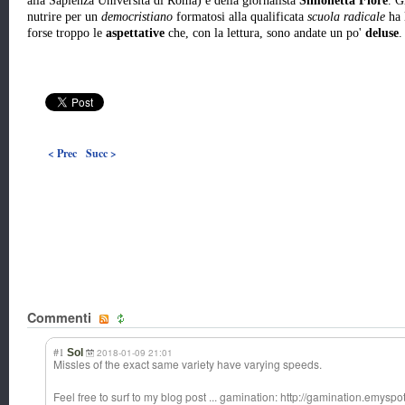
alla Sapienza Università di Roma) e della giornalista
Simonetta Fiore
. G
nutrire per un
democristiano
formatosi alla qualificata
scuola radicale
ha 
forse troppo le
aspettative
che, con la lettura, sono andate un po'
deluse
.
< Prec
Succ >
Commenti
#1
Sol
2018-01-09 21:01
Missles of the exact same variety have varying speeds.
Feel free to surf to my blog post ... gamination: http://gamination.emysp