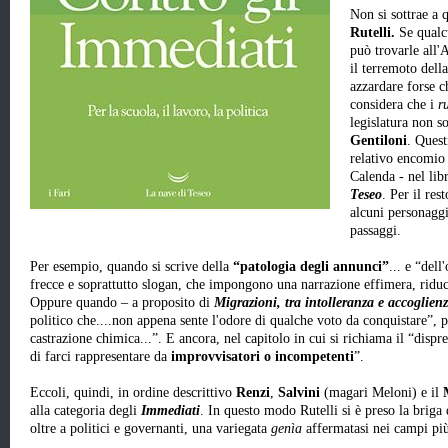
Non si sottrae a 
Rutelli.
Se qualcu
può trovarle all
il terremoto dell
azzardare forse ch
considera che i
r
legislatura non s
Gentiloni
. Quest
relativo encomio
Calenda - nel lib
Teseo
. Per il res
alcuni personaggi
passaggi.
Per esempio, quando si scrive della
“patologia degli annunci”
... e “dell
frecce e soprattutto slogan, che impongono una narrazione effimera, riduco
Oppure quando – a proposito di
Migrazioni, tra intolleranza e accoglien
politico che....non appena sente l'odore di qualche voto da conquistare”, pa
castrazione chimica...”. E ancora, nel capitolo in cui si richiama il “dispre
di farci rappresentare da
improvvisatori o incompetenti
”.
Eccoli, quindi, in ordine descrittivo
Renzi
,
Salvini
(magari Meloni) e il
alla categoria degli
Immediati
. In questo modo Rutelli si è preso la briga
oltre a politici e governanti, una variegata
genìa
affermatasi nei campi più