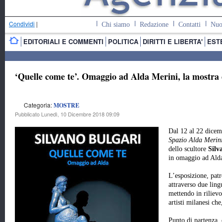
Condividi
|
Chi siamo
Redazione
Contatti
Nuo
EDITORIALI E COMMENTI
POLITICA
DIRITTI E LIBERTA'
EST
‘Quelle come te’. Omaggio ad Alda Merini, la mostra d
Categoria:
MOSTRE
Pubblicato Lunedì, 10 Dicembre 2018 09:09
Dal 12 al 22 dice
Spazio Alda Merini
dello scultore
Silv
in omaggio ad Alda
L’esposizione, patr
attraverso due ling
mettendo in rilievo
artisti milanesi che
Punto di partenza, 