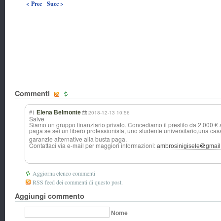
< Prec
Succ >
Commenti
#1
Elena Belmonte
2018-12-13 10:56
Salve
Siamo un gruppo finanziario privato. Concediamo il prestito da 2.000 
paga se sei un libero professionista, uno studente universitario,u
na cas
garanzie alternative alla busta paga.
Contattaci via e-mail per maggiori informazioni:
ambrosinigisele
gmai
Aggiorna elenco commenti
RSS feed dei commenti di questo post.
Aggiungi commento
Nome