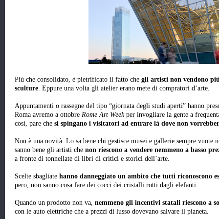
Più che consolidato, è pietrificato il fatto che
gli artisti non vendono pi
sculture
. Eppure una volta gli atelier erano mete di compratori d’arte.
Appuntamenti o rassegne del tipo “giornata degli studi aperti” hanno preso 
Roma avremo a ottobre
Rome Art Week
per invogliare la gente a frequent
così, pare che
si spingano i visitatori ad entrare là dove non vorrebbe
Non è una novità. Lo sa bene chi gestisce musei e gallerie sempre vuote no
sanno bene gli artisti che
non riescono a vendere nemmeno a basso pre
a fronte di tonnellate di libri di critici e storici dell’arte.
Scelte sbagliate
hanno danneggiato un ambito che tutti riconoscono es
pero, non sanno cosa fare dei cocci dei cristalli rotti dagli elefanti.
Quando un prodotto non va,
nemmeno gli incentivi statali riescono a so
con le auto elettriche che a prezzi di lusso dovevano salvare il pianeta.