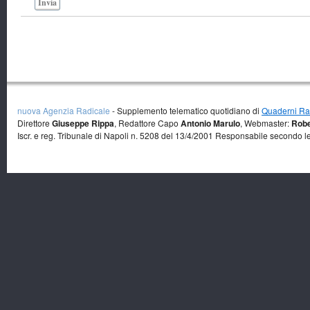
Invia
nuova Agenzia Radicale
- Supplemento telematico quotidiano di
Quaderni Rad
Direttore
Giuseppe Rippa
, Redattore Capo
Antonio Marulo
, Webmaster:
Robe
Iscr. e reg. Tribunale di Napoli n. 5208 del 13/4/2001 Responsabile secondo l