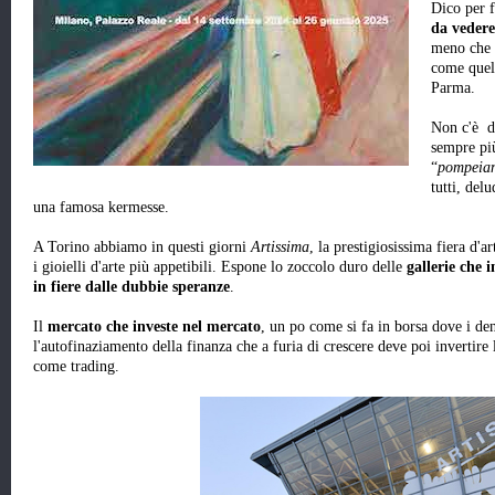
Dico per 
da vedere
meno che 
come quel
Parma.
Non c'è da
sempre più
“
pompeia
tutti, del
una famosa kermesse.
A Torino abbiamo in questi giorni
Artissima
, la prestigiosissima fiera d
i gioielli d'arte più appetibili. Espone lo zoccolo duro delle
gallerie che i
in fiere dalle dubbie speranze
.
Il
mercato che investe nel mercato
, un po come si fa in borsa dove i den
l'autofinaziamento della finanza che a furia di crescere deve poi invertir
come trading.