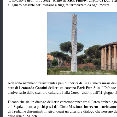
“
L'invasione degli ultracorpi
” scritto da
Jack Finney
, diretto da
Don Sie
all'ignaro passante per invitarlo a fuggire terrorizzato da ogni mostra.
Non sono nemmeno rassicuranti i pali cilindrici di 14 e 6 metri messi dava
cura di
Leonardo Contini
dell'artista coreano
Park Eun Sun
. “
Colonne i
anniversario dello scambio culturale Italia Corea, visibili dall'11 giugno 
Dicono che sia un dialogo dell'arte contemporanea tra il Parco archeologi
e il Septizonium, a pochi passi dal Circo Massimo.
Interventi curiosamen
di Tredicine disseminati in giro, quasi un ulteriore dialogo che nessuno d
delle urla di Munch.