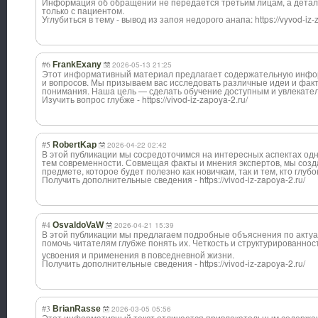
Информация об обращении не передается третьим лицам, а дета
только с пациентом.
Углубиться в тему - вывод из запоя недорого анапа: https://vyvod-iz-
#6
FrankExany
2026-05-13 21:25
Этот информативный материал предлагает содержательную инфо
и вопросов. Мы призываем вас исследовать различные идеи и факт
понимания. Наша цель — сделать обучение доступным и увлекате
Изучить вопрос глубже - https://vivod-iz-zapoya-2.ru/
#5
RobertKap
2026-04-22 02:42
В этой публикации мы сосредоточимся на интересных аспектах од
тем современности. Совмещая факты и мнения экспертов, мы соз
предмете, которое будет полезно как новичкам, так и тем, кто глубо
Получить дополнительные сведения - https://vivod-iz-zapoya-2.ru/
#4
OsvaldoVaW
2026-04-21 15:39
В этой публикации мы предлагаем подробные объяснения по акту
помочь читателям глубже понять их. Четкость и структурированн
ос
усвоения и применения в повседневной жизни.
Получить дополнительные сведения - https://vivod-iz-zapoya-2.ru/
#3
BrianRasse
2026-03-05 05:56
Этот информативный текст отличается привлекательным содержа