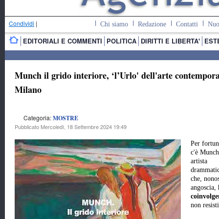
Condividi
|
Chi siamo
Redazione
Contatti
Nuo
EDITORIALI E COMMENTI
POLITICA
DIRITTI E LIBERTA'
EST
Munch il grido interiore, ‘l’Urlo' dell'arte contempor
Milano
Categoria:
MOSTRE
Pubblicato Mercoledì, 18 Settembre 2024 19:49
Per fortun
c'è Munch
artista
drammatic
che, nonos
angoscia,
coinvolg
non resist