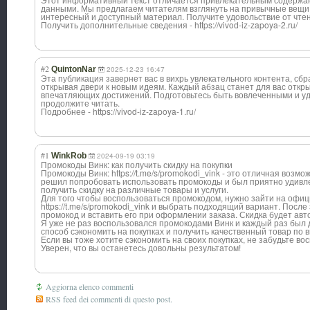
данными. Мы предлагаем читателям взглянуть на привычные вещи
интересный и доступный материал. Получите удовольствие от чтен
Получить дополнительные сведения - https://vivod-iz-zapoya-2.ru/
#2
QuintonNar
2025-12-23 16:47
Эта публикация завернет вас в вихрь увлекательного контента, сб
открывая двери к новым идеям. Каждый абзац станет для вас откр
впечатляющих достижений. Подготовьтесь быть вовлеченными и уд
продолжите читать.
Подробнее - https://vivod-iz-zapoya-1.ru/
#1
WinkRob
2024-09-19 03:19
Промокоды Винк: как получить скидку на покупки
Промокоды Винк: https://t.me/s/promokodi_vink - это отличная возмо
решил попробовать использовать промокоды и был приятно удивле
получить скидку на различные товары и услуги.
Для того чтобы воспользоваться промокодом, нужно зайти на офи
https://t.me/s/promokodi_vink и выбрать подходящий вариант. Посл
промокод и вставить его при оформлении заказа. Скидка будет авт
Я уже не раз воспользовался промокодами Винк и каждый раз был 
способ сэкономить на покупках и получить качественный товар по 
Если вы тоже хотите сэкономить на своих покупках, не забудьте в
Уверен, что вы останетесь довольны результатом!
Aggiorna elenco commenti
RSS feed dei commenti di questo post.