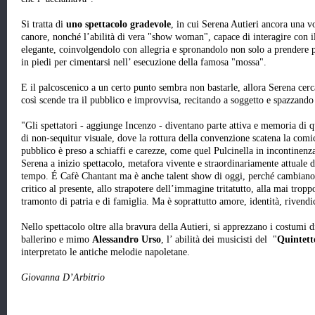
Si tratta di
uno spettacolo gradevole
, in cui Serena Autieri ancora una v
canore, nonché l’abilità di vera "show woman", capace di interagire con 
elegante, coinvolgendolo con allegria e spronandolo non solo a prendere pa
in piedi per cimentarsi nell’ esecuzione della famosa "mossa".
E il palcoscenico a un certo punto sembra non bastarle, allora Serena cerc
così scende tra il pubblico e improvvisa, recitando a soggetto e spazzando v
"Gli spettatori - aggiunge Incenzo - diventano parte attiva e memoria di q
di non-sequitur visuale, dove la rottura della convenzione scatena la comicit
pubblico è preso a schiaffi e carezze, come quel Pulcinella in incontinenz
Serena a inizio spettacolo, metafora vivente e straordinariamente attuale de
tempo. É Cafè Chantant ma è anche talent show di oggi, perché cambiano 
critico al presente, allo strapotere dell’immagine tritatutto, alla mai tropp
tramonto di patria e di famiglia. Ma è soprattutto amore, identità, rivendi
Nello spettacolo oltre alla bravura della Autieri, si apprezzano i costumi 
ballerino e mimo
Alessandro Urso
, l’ abilità dei musicisti del "
Quintett
interpretato le antiche melodie napoletane.
Giovanna D’Arbitrio