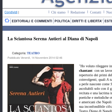
Condividi
|
Chi siamo
Redazione
Contatti
Nuo
EDITORIALI E COMMENTI
POLITICA
DIRITTI E LIBERTA'
EST
La Sciantosa Serena Autieri al Diana di Napoli
Categoria:
TEATRO
Pubblicato Venerdì, 14 Novembre 2014 02:46
"Ho voluto rileggere in
chantant
con un lavor
repertorio dei primi de
coinvolgenti, quali
A ta
a perle nascoste come
S
ascoltabili solo con i
recitata e una lacrima i
poetiche e melodiche ot
e americani che Napoli 
sua inconfondibile cifr
Teatro
Diana
di Napoli