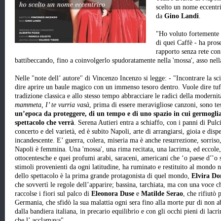
scelto un nome eccentri
da
Gino Landi
.
"Ho voluto fortemente 
di quei Caffè - ha proseg
rapporto senza rete con
battibeccando, fino a coinvolgerlo spudoratamente nella 'mossa', asso nella
Nelle "note dell’ autore" di Vincenzo Incenzo si legge: - "Incontrare la sc
dire aprire un baule magico con un immenso tesoro dentro. Vuole dire tuf
tradizione classica e allo stesso tempo abbracciare le radici della moderni
mammeta, I’ te vurria vasà
, prima di essere meravigliose canzoni, sono te
un’epoca da proteggere, di un tempo e di uno spazio in cui germoglian
spettacolo che verrà
. Serena Autieri entra a schiaffo, con i panni di Pulci
concerto e del varietà, ed è subito Napoli, arte di arrangiarsi, gioia e di
incandescente. E’ guerra, colera, miseria ma è anche resurrezione, sorriso
Napoli è femmina. Una 'mossa', una rima recitata, una lacrima, ed eccole,
ottocentesche e quei profumi arabi, saraceni, americani che ‘o paese d’’o s
stimoli provenienti da ogni latitudine, ha ruminato e restituito al mondo ne
dello spettacolo è la prima grande protagonista di quel mondo,
Elvira D
che sovvertì le regole dell’apparire; bassina, tarchiata, ma con una voce 
raccolse i fiori sul palco di
Eleonora Duse
e
Matilde Serao
, che rifiutò p
Germania, che sfidò la sua malattia ogni sera fino alla morte pur di non a
dalla bandiera italiana, in precario equilibrio e con gli occhi pieni di lac
che l’ acclamava".