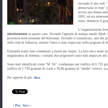
Secondo il sito web 
democrazia in Iran
" 
ucciso una donna anz
1991, ed era minoren
reato, denuncia il gru
L’organizzazione
Ira
ulteriormente
su questo caso. Secondo l'agenzia di stampa statale
Aftab
,
provincia nord-orientale del Khorasan. Secondo il comunicato, uno dei pr
nella città di Sabzevar, mentre l'altro è stato impiccato nella prigione di 
Entrambi erano stati condannati a morte per stupro. La loro età e nomi non
magistratura di
Semnan
, i restanti due prigionieri sono stati impiccati nel
Sono stati identificati come "M. Sh", condannato per traffico di 6.732 g
traffico di 1.739 grammi di crack e 30,80 grammi di "shishe" (vetro).
(
fon
clicca
Per saperne di più:
< Prec
Succ >