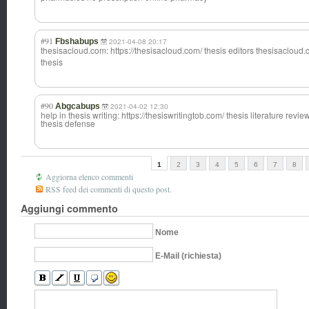
#91
Fbshabups
2021-04-08 20:17
thesisacloud.co
m: https://thesisacloud.co
m/ thesis editors thesisacloud.
thesis
#90
Abgcabups
2021-04-02 12:30
help in thesis writing: https://thesiswritingtob.com/ thesis literature rev
thesis defense
1
2
3
4
5
6
7
8
Aggiorna elenco commenti
RSS feed dei commenti di questo post.
Aggiungi commento
Nome
E-Mail (richiesta)