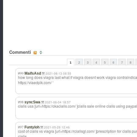
Commenti
1
2
3
4
5
6
7
8
#99
MaifsAsd
2021-08-13 08:55
how long does viagra last what if viagra doesnt work viagra contraindica
https://viaedpik.com/ ’
#98
syncSwa
2021-06-04 18:57
cialis usa [url=https://ck
acialis.com/ ]cialis sale online cialis using paypa
#97
Funtyloh
2021-05-28 12:46
cost of cialis vs viagra [url=https://rc
ialisgl.com/ ]prescription for cialis p
cialis