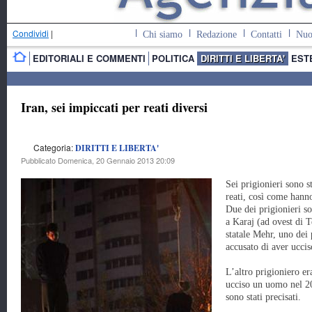
Condividi
|
Chi siamo
Redazione
Contatti
Nuo
EDITORIALI E COMMENTI
POLITICA
DIRITTI E LIBERTA'
EST
Iran, sei impiccati per reati diversi
Categoria:
DIRITTI E LIBERTA'
Pubblicato Domenica, 20 Gennaio 2013 20:09
Sei prigionieri sono st
reati, così come hanno
Due dei prigionieri so
a Karaj (ad ovest di 
statale Mehr, uno dei 
accusato di aver ucci
L’altro prigioniero e
ucciso un uomo nel 20
sono stati precisati.