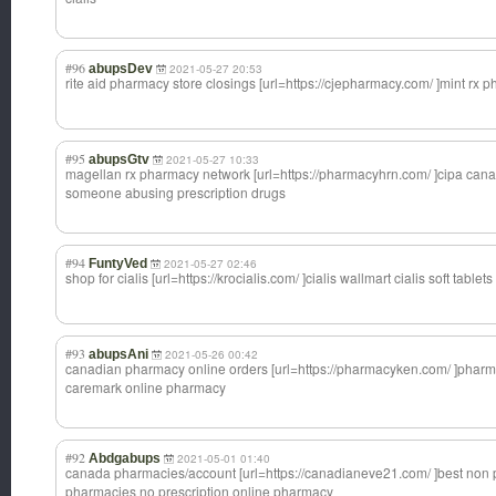
#96
abupsDev
2021-05-27 20:53
rite aid pharmacy store closings [url=https://cj
epharmacy.com/ ]mint rx p
#95
abupsGtv
2021-05-27 10:33
magellan rx pharmacy network [url=https://ph
armacyhrn.com/ ]cipa cana
someone abusing prescription drugs
#94
FuntyVed
2021-05-27 02:46
shop for cialis [url=https://kr
ocialis.com/ ]cialis wallmart cialis soft tablets
#93
abupsAni
2021-05-26 00:42
canadian pharmacy online orders [url=https://ph
armacyken.com/ ]pharma
caremark online pharmacy
#92
Abdgabups
2021-05-01 01:40
canada pharmacies/acco
unt [url=https://ca
nadianeve21.com
/ ]best non 
pharmacies no prescription online pharmacy