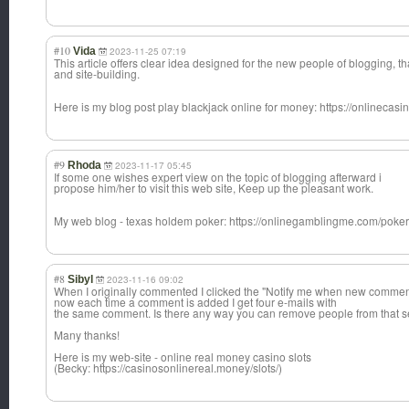
#10
Vida
2023-11-25 07:19
This article offers clear idea designed for the new people of blogging, th
and site-building.
Here is my blog post play blackjack online for money: https://onlineca
#9
Rhoda
2023-11-17 05:45
If some one wishes expert view on the topic of blogging afterward i
propose him/her to visit this web site, Keep up the pleasant work.
My web blog - texas holdem poker: https://onlinegamblingme.com/poker
#8
Sibyl
2023-11-16 09:02
When I originally commented I clicked the "Notify me when new comme
now each time a comment is added I get four e-mails with
the same comment. Is there any way you can remove people from that s
Many thanks!
Here is my web-site - online real money casino slots
(Becky: https://casinosonlinereal.money/slots/)