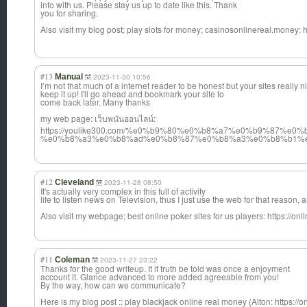
info with us. Please stay us up to date like this. Thank
you for sharing.
Also visit my blog post; play slots for money; casinosonlinere
al.money: h
#13
Manual
2023-11-30 10:56
I’m not that much of a internet reader to be honest but your sites really n
keep it up! I'll go ahead and bookmark your site to
come back later. Many thanks
my web page: เว็บพนันออนไลน์
:
https://youlike300.com/%e0%b9%80%e0%b8%a7%e0%b9%8
%e0%b8%a3%e0%b8%ad%e0%b8%87%e0%b8%a3%e0%b8%b1%e
#12
Cleveland
2023-11-28 08:50
It's actually very complex in this full of activity
life to listen news on Television, thus I just use the web for that reason,
Also visit my webpage; best online poker sites for us players: https://
#11
Coleman
2023-11-27 23:22
Thanks for the good writeup. It if truth be told was once a enjoyment
account it. Glance advanced to more added agreeable from you!
By the way, how can we communicate?
Here is my blog post :: play blackjack online real money (Alton: https:/