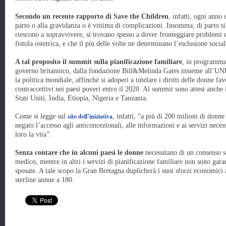
Secondo un recente rapporto di Save the Children
, infatti, ogni anno
parto o alla gravidanza o è vittima di complicazioni. Insomma, di parto si
riescono a sopravvivere, si trovano spesso a dover fronteggiare problemi d
fistola ostetrica, e che il più delle volte ne determinano l’esclusione social
A tal proposito il summit sulla pianificazione familiare
, in programma
governo britannico, dalla fondazione Bill&Melinda Gates insieme all’UNFP
la politica mondiale, affinché si adoperi a tutelare i diritti delle donne fav
contraccettivi nei paesi poveri entro il 2020. Al summit sono attesi anche i
Stati Uniti, India, Etiopia, Nigeria e Tanzania.
sito dell’iniziativa
Come si legge sul
, infatti, “a più di 200 milioni di donne
negato l’accesso agli anticoncezionali, alle informazioni e ai servizi neces
loro la vita”.
Senza contare che in alcuni paesi le donne
necessitano di un consenso sc
medico, mentre in altri i servizi di pianificazione familiare non sono garan
sposate. A tale scopo la Gran Bretagna duplicherà i suoi sforzi economici
sterline annue a 180.