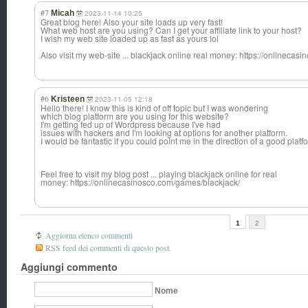
#7
Micah
2023-11-14 10:25
Great blog here! Also your site loads up very fast!
What web host are you using? Can I get your affiliate link to your host?
I wish my web site loaded up as fast as yours lol
Also visit my web-site ... blackjack online real money: https://onlineca
#6
Kristeen
2023-11-05 12:18
Hello there! I know this is kind of off topic but I was wondering
which blog platform are you using for this website?
I'm getting fed up of Wordpress because I've had
issues with hackers and I'm looking at options for another platform.
I would be fantastic if you could point me in the direction of a good platf
Feel free to visit my blog post ... playing blackjack online for real
money: https://onlinecasinosco.com/games/blackjack/
1
2
Aggiorna elenco commenti
RSS feed dei commenti di questo post.
Aggiungi commento
Nome