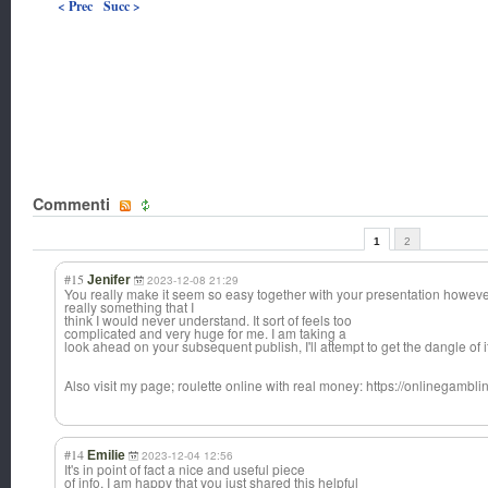
< Prec
Succ >
Commenti
1
2
#15
Jenifer
2023-12-08 21:29
You really make it seem so easy together with your presentation however I
really something that I
think I would never understand. It sort of feels too
complicated and very huge for me. I am taking a
look ahead on your subsequent publish, I'll attempt to get the dangle of it
Also visit my page; roulette online with real money: https://onlinegamb
#14
Emilie
2023-12-04 12:56
It's in point of fact a nice and useful piece
of info. I am happy that you just shared this helpful