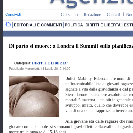
Condividi
|
Chi siamo
Redazione
Contatti
Nuo
EDITORIALI E COMMENTI
POLITICA
DIRITTI E LIBERTA'
EST
Di parto si muore: a Londra il Summit sulla pianifica
Categoria:
DIRITTI E LIBERTA'
Pubblicato Mercoledì, 11 Luglio 2012 14:05
Juliet, Mabinty, Rebecca. Tre nomi di
un’interminabile lista di giovani ragazze
segnate a vita dalla
gravidanza e dal p
Sierra Leone – detentore assoluto del re
mortalità materna – ma più in generale ne
sviluppo, infatti, quello che dovrebbe es
vita di una donna rappresenta invece una
Alla giovane età delle ragazze
che rima
giocare con le bambole, si sommano i gravi effetti collaterali della gravi
morte tra le ragazze di 15-18 anni.