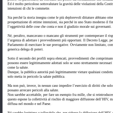
Ed è molto pericoloso sottovalutare la gravità delle violazioni della Cost
intenzioni di chi le commette.
Sia perché la storia insegna come le più deplorevoli dittature abbiano otte
prospettazione di ottime intenzioni, sia perché in uno Stato moderno il fi
l’oggettività delle cose che conta e non il giudizio morale sui governanti.
Né, peraltro, mancavano o mancano gli strumenti per contemperare il rispet
l’urgenza di adottare i provvedimenti più opportuni. Il Decreto Legge, pe
Parlamento di esercitare le sue prerogative. Ovviamente non limitato, com
generica delega di poteri.
Sotto il secondo dei profili sopra elencati, provvedimenti che comprimano 
possono essere legittimamente adottati solo se sono strettamente necessari 
come la salute.
Dunque, la pubblica autorità può legittimamente vietare qualsiasi condott
solo metta in pericolo la salute pubblica.
Ma non può, invece, in nessun caso impedire l’esercizio di diritti che solo
possano arrecare pericoli alla salute.
Non sarebbe accettabile, per fare un esempio fra mille, che si reintroduces
questo espone la collettività al rischio di maggiore diffusione dell’HIV, m
diffusa nel mondo e nel Paese.
Né sarebbe legittimo e tollerabile che, per ridurre la diffusione dell’HIV, s