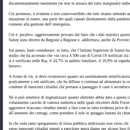
documentatamente inesistente (se non in misura del tutto marginale) indisc
Ciò premesso, è evidente e non controvertibile che tutti stiamo subendo un
situazione in essere, una parte dei quali causati direttamente dalla pandemi
connessi alla gestione dell’emergenza.
Ciò è, peraltro, oggettivamente provato dal fatto che i dati statistici quot
Salute sono diversi da Regione a Regione e, addirittura, anche da Provinc
Sul punto, basti considerare, in fatto, che l’Istituto Superiore di Sanità h
studio che ha accertato che
«su circa 4.500 casi di Covid-19 notificati tra 
si è verificato nelle Rsa, il 24,7% in ambito familiare, il 10,8% in osped
lavoro»
.
A fronte di ciò, si deve riconoscere quanto sia assolutamente mistificator
praticamente a reti unificate, che ha diffuso e continua ad alimentare la c
condotte di innocenti cittadini che portano a passeggio il cane o arrostisco
Né si può omettere di stigmatizzare quanto alimento abbia dato a questa 
volutamente cariche di valenza simbolica nelle quali elicotteri delle Forz
aggressive
braccano
cittadini intenti a fare cose in tutta evidenza prive di
all’aumento dei contagi, come prendere il sole in spiaggia lontani da chiu
In chi veda tanto spiegamento di forza pubblica indirizzato non verso chi
verso innocenti cittadini intenti a esercitare senza danno per alcuno loro f