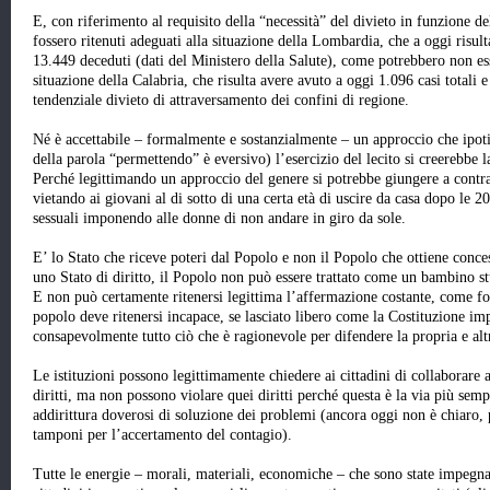
E, con riferimento al requisito della “necessità” del divieto in funzione dell
fossero ritenuti adeguati alla situazione della Lombardia, che a oggi risult
13.449 deceduti (dati del Ministero della Salute), come potrebbero non esse
situazione della Calabria, che risulta avere avuto a oggi 1.096 casi totali
tendenziale divieto di attraversamento dei confini di regione.
Né è accettabile – formalmente e sostanzialmente – un approccio che ipot
della parola “permettendo” è eversivo) l’esercizio del lecito si creerebbe la
Perché legittimando un approccio del genere si potrebbe giungere a contras
vietando ai giovani al di sotto di una certa età di uscire da casa dopo le 2
sessuali imponendo alle donne di non andare in giro da sole.
E’ lo Stato che riceve poteri dal Popolo e non il Popolo che ottiene conce
uno Stato di diritto, il Popolo non può essere trattato come un bambino s
E non può certamente ritenersi legittima l’affermazione costante, come fo
popolo deve ritenersi incapace, se lasciato libero come la Costituzione i
consapevolmente tutto ciò che è ragionevole per difendere la propria e altr
Le istituzioni possono legittimamente chiedere ai cittadini di collaborare
diritti, ma non possono violare quei diritti perché questa è la via più semp
addirittura doverosi di soluzione dei problemi (ancora oggi non è chiaro, 
tamponi per l’accertamento del contagio).
Tutte le energie – morali, materiali, economiche – che sono state impegna