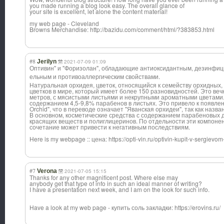
you made running a blog look easy. The overall glance of
your site is excellent, let alone the content material!
my web page - Cleveland
Browns Merchandise: http://bazidu.com/comment/html/?383853.html
#8
Jerilyn
2021-07-09 01:09
Оптивин" и "Форизолан", обладающие антиоксидантным
, дезинфи
ельным и противоаллергич
еским свойствами.
Натуральная орхидея, цветок, относящийся к семейству орхидных,
цветков в мире, который имеет более 150 разновидностей. Это ве
метров, с мясистыми листьями и некрупными ароматными цветами. 
содержанием 4,5-9,8% парабенов в листьях. Это привело к появле
Orchid", что в переводе означает "Яванская орхидеи", так как назва
В основном, косметические средства с содержанием парабеновых д
красящих веществ и полиглицеринов. По отдельности эти компоне
сочетание может привести к негативным последствиям.
Here is my webpage :: цена: https://opti-vin.ru/optivin-kupit-v-sergievo
#7
Verona
2021-07-05 15:15
Thanks for any other magnificent post. Where else may
anybody get that type of info in such an ideal manner of writing?
I have a presentation next week, and I am on the look for such info.
Have a look at my web page - купить соль закладки: https://erovins.ru/