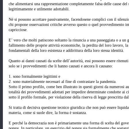
che alimentarsi una rappresentazione completamente falsa delle cause del
legittimamente e utilmente adottabili.
Né si possono accettare passivamente, facendosene complici con il silenzio,
chi propone osservazioni critiche avverso questo o quel provvedimento int
capricciose.
E’ vero che molti patiscono soltanto la rinuncia a una passeggiata o a un g
fallimento delle proprie attività economiche, la perdita del loro lavoro, 
fondamentali della loro esistenza e addirittura della loro stessa identità.
Quanto ai danni causati da scelte dell’autorità, essi possono essere ritenut
solo se i provvedimenti che li hanno causati e ancora li causano:
1. sono formalmente legittimi e
2. sono materialmente necessari al fine di contrastare la pandemia.
Sotto il primo profilo, come ben illustrato in questi giorni da numerosi aut
totalità dei provvedimenti adottati per impedire determinate condotte ai ci
sotto il profilo formale, per violazione della riserva di legge prescritta d
Si tratta di decisiva questione tecnico giuridica che non può essere
liquid
materia, come si suole dire,
la forma è sostanza
.
E perché la democrazia non è primariamente una forma di scelta del gove
potere. In particolare, un esercizio del potere sia formalmente che sostanz