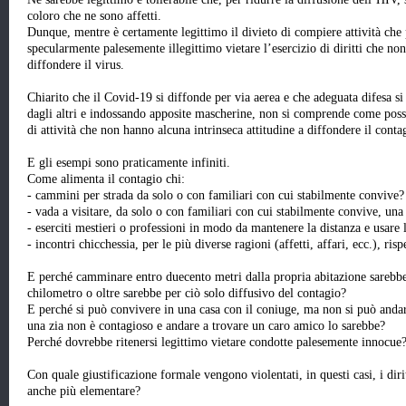
coloro che ne sono affetti.
Dunque, mentre è certamente legittimo il divieto di compiere attività che
specularmente palesemente illegittimo vietare l’esercizio di diritti che non
diffondere il virus.
Chiarito che il Covid-19 si diffonde per via aerea e che adeguata difesa s
dagli altri e indossando apposite mascherine, non si comprende come possa 
di attività che non hanno alcuna intrinseca attitudine a diffondere il conta
E gli esempi sono praticamente infiniti.
Come alimenta il contagio chi:
- cammini per strada da solo o con familiari con cui stabilmente convive?
- vada a visitare, da solo o con familiari con cui stabilmente convive, una
- eserciti mestieri o professioni in modo da mantenere la distanza e usare
- incontri chicchessia, per le più diverse ragioni (affetti, affari, ecc.), ri
E perché camminare entro duecento metri dalla propria abitazione sarebbe
chilometro o oltre sarebbe per ciò solo diffusivo del contagio?
E perché si può convivere in una casa con il coniuge, ma non si può anda
una zia non è contagioso e andare a trovare un caro amico lo sarebbe?
Perché dovrebbe ritenersi legittimo vietare condotte palesemente innocue
Con quale giustificazione formale vengono violentati, in questi casi, i dir
anche più elementare?