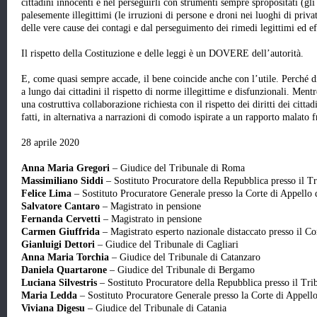
cittadini innocenti e nel perseguirli con strumenti sempre spropositati (gli 
palesemente illegittimi (le irruzioni di persone e droni nei luoghi di privat
delle vere cause dei contagi e dal perseguimento dei rimedi legittimi ed eff
Il rispetto della Costituzione e delle leggi è un DOVERE dell’autorità.
E, come quasi sempre accade, il bene coincide anche con l’utile. Perché di
a lungo dai cittadini il rispetto di norme illegittime e disfunzionali. Men
una costruttiva collaborazione richiesta con il rispetto dei diritti dei citta
fatti, in alternativa a narrazioni di comodo ispirate a un rapporto malato fr
28 aprile 2020
Anna Maria Gregori
– Giudice del Tribunale di Roma
Massimiliano Siddi
– Sostituto Procuratore della Repubblica presso il T
Felice Lima
– Sostituto Procuratore Generale presso la Corte di Appello
Salvatore Cantaro
– Magistrato in pensione
Fernanda Cervetti
– Magistrato in pensione
Carmen Giuffrida
– Magistrato esperto nazionale distaccato presso il C
Gianluigi Dettori
– Giudice del Tribunale di Cagliari
Anna Maria Torchia
– Giudice del Tribunale di Catanzaro
Daniela Quartarone
– Giudice del Tribunale di Bergamo
Luciana Silvestris
– Sostituto Procuratore della Repubblica presso il Tri
Maria Ledda
– Sostituto Procuratore Generale presso la Corte di Appell
Viviana Digesu
– Giudice del Tribunale di Catania