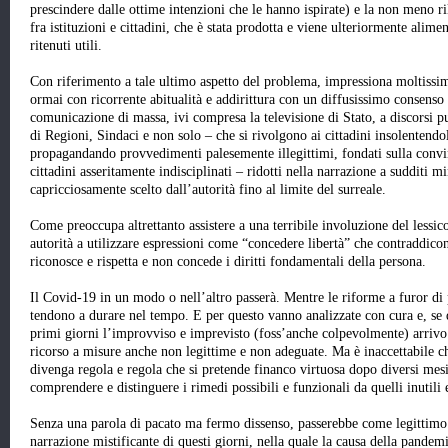
prescindere dalle ottime intenzioni che le hanno ispirate) e la non meno ri
fra istituzioni e cittadini, che è stata prodotta e viene ulteriormente alimen
ritenuti utili.
Con riferimento a tale ultimo aspetto del problema, impressiona moltiss
ormai con ricorrente abitualità e addirittura con un diffusissimo consenso 
comunicazione di massa, ivi compresa la televisione di Stato, a discorsi pu
di Regioni, Sindaci e non solo – che si rivolgono ai cittadini insolentendol
propagandando provvedimenti palesemente illegittimi, fondati sulla convinz
cittadini asseritamente indisciplinati – ridotti nella narrazione a sudditi
mi
capricciosamente scelto dall’autorità fino al limite del surreale.
Come preoccupa altrettanto assistere a una terribile involuzione del lessic
autorità a utilizzare espressioni come
“concedere libertà”
che contraddicon
riconosce
e
rispetta
e non
concede
i diritti fondamentali della persona.
Il Covid-19 in un modo o nell’altro passerà. Mentre le riforme a furor di
tendono a durare nel tempo. E per questo vanno analizzate con cura e, se d
primi giorni l’improvviso e imprevisto (foss’anche colpevolmente) arrivo
ricorso a misure anche non legittime e non adeguate. Ma è inaccettabile ch
divenga
regola
e regola che si pretende financo virtuosa dopo diversi mes
comprendere e distinguere i rimedi possibili e funzionali da quelli inutili 
Senza una parola di pacato ma fermo dissenso, passerebbe come legittimo 
narrazione mistificante di questi giorni, nella quale la causa della pandemi