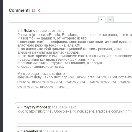
Commenti
1
2
#15
Roland
2022-02-26 20:17
Рашизм (от англ. «Russia, Russian», — произносится раша, — и ита
«fascismo» — фашизм, от которого взято
окончание -изм) — неофициальное название политической идеолог
властного режима России начала XXI
в. на идеях «особой цивилизационной миссии» россиян, «старшест
элементам культуры других народов;
на тоталитаризме и империализме советского типа, использовании
православия как нравственной доктрины и на
геополитических инструментах влияния, в первую
очередь - энергоносителях.
My web page :: скачать фото
красивых девушек 15 лет: http://%3Ca%20h
ref=%E2%80%9Dht
tps//w
0%A1%D0%90%D0%9
9%D0%A2%20%D0%A
0%D0%90%D0%A8%
2%D0%9E%D0%92%3
C/a%3E
#14
ifuycryimonoz
2021-08-24 18:45
Iqudiv: http://slkjfdf.net/ Upocojexa lfu.ncik.agenzi
aradicale.com.s
xn.nr ht
#13
etapukor
2021-08-24 18:38