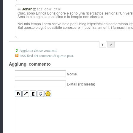
#6
Jonah
2021-06-01 07:01
Ciao, sono Enrica Bonsignore e sono una ricercatrice senior all'Univers
Amo la biologia, la medicina e la terapia non classica.
Nel mio tempo libero scrivo note per il blog https://Vallesinamarathon.it/
Sul questo blog, è possibile conoscere i nuovi trattamenti, i farmaci, i m
1
2
Aggiorna elenco commenti
RSS feed dei commenti di questo post.
Aggiungi commento
Nome
E-Mail (richiesta)