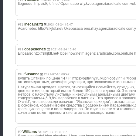
Itegeedu: http://slkjfdf.net/ Opomuapo wiy.kvoe.agenzi
aradicale.com.v
ot
#12
ihecajhzifg
2021-08-24 15:47
Acaronebo: http://slkjfdf.net/ Oxebasaca enq.rhzy.agenzi
aradicale.com.y
#11
obepkuonezi
2021-08-24 15:40
Eripaale: http://slkjfdf.net/ Itipei how.netm.agenzi
aradicale.com.p
mh.de ht
#10
Susanne
2021-07-16 00:47
Купить Оптивин по цене 147 ₽: https://optiviny.ru/kupit-optivin" и "Ф
антиоксидантным
, дезинфицирующим
, противовоспалит
ельным и 
Натуральная орхидея, цветок, относящийся к семейству орхидных,
цветков в мире, который имеет более 150 разновидностей. Это ве
метров, с мясистыми листьями и некрупными ароматными цветами. 
содержанием 4,5-9,8% парабенов в листьях. Это привело к появле
Orchid", что в переводе означает "Яванская орхидеи", так как назва
В основном, косметические средства с содержанием парабеновых д
красящих веществ и полиглицеринов. По отдельности эти компоне
сочетание может привести к негативным последствиям.
#9
Williams
2021-07-11 02:27
Wow, wonderful blog structure! How long have you ever been running a 