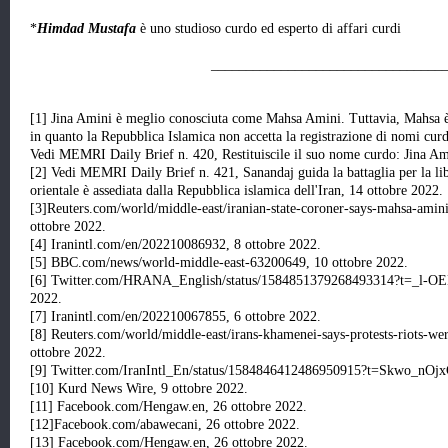
*
Himdad Mustafa
è uno studioso curdo ed esperto di affari curdi
_________________________________
[1] Jina Amini è meglio conosciuta come Mahsa Amini. Tuttavia, Mahsa è i
in quanto la Repubblica Islamica non accetta la registrazione di nomi curd
Vedi MEMRI Daily Brief n. 420, Restituiscile il suo nome curdo: Jina Am
[2] Vedi MEMRI Daily Brief n. 421, Sanandaj guida la battaglia per la li
orientale è assediata dalla Repubblica islamica dell'Iran, 14 ottobre 2022.
[3]Reuters.com/world/middle-east/iranian-state-coroner-says-mahsa-amin
ottobre 2022.
[4] Iranintl.com/en/202210086932, 8 ottobre 2022.
[5] BBC.com/news/world-middle-east-63200649, 10 ottobre 2022.
[6] Twitter.com/HRANA_English/status/1584851379268493314?t=_l-
2022.
[7] Iranintl.com/en/202210067855, 6 ottobre 2022.
[8] Reuters.com/world/middle-east/irans-khamenei-says-protests-riots-we
ottobre 2022.
[9] Twitter.com/IranIntl_En/status/1584846412486950915?t=Skwo_nOjx
[10] Kurd News Wire, 9 ottobre 2022.
[11] Facebook.com/Hengaw.en, 26 ottobre 2022.
[12]Facebook.com/abawecani, 26 ottobre 2022.
[13] Facebook.com/Hengaw.en, 26 ottobre 2022.