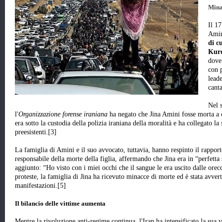
Mina
Il 17
Amin
di c
Kurd
dove 
con 
lead
cant
Nel 
l'
Organizzazione forense iraniana
ha negato che Jina Amini fosse morta a ca
era sotto la custodia della polizia iraniana della moralità e ha collegato 
preesistenti.[3]
La famiglia di Amini e il suo avvocato, tuttavia, hanno respinto il rapport
responsabile della morte della figlia, affermando che Jina era in “perfetta
aggiunto: “Ho visto con i miei occhi che il sangue le era uscito dalle orecc
proteste, la famiglia di Jina ha ricevuto minacce di morte ed è stata avvert
manifestazioni.[5]
Il bilancio delle vittime aumenta
Mentre la rivoluzione anti-regime continua, l'Iran ha intensificato la sua v