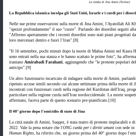
La tomba di Jina Amini (Twitter)
La Repubblica islamica incolpa gli Stati Uniti, Israele e i curdi per i disord
Nelle sue prime osservazioni sulla morte di Jina Amini, l'Ayatollah Ali 
"spezzò profondamente” il suo “cuore”. Parlando dei disordini seguiti all
“Affermo apertamente che i recenti disordini sono stati piani progettati da
loro mercenari dentro e fuori l’Iran”.[8]
“Il 16 settembre, pochi minuti dopo la morte di Mahsa Amini nel Kasra Ho
sono entrati nella sua stanza e le hanno scattato le prime foto”, ha affermat
iraniano
Amirabadi Farahani
, aggiungendo che “le proteste popolari del
anticipo”.[9]
Un altro funzionario incaricato di indagare sulla morte di Amini, parlando
ripetuto accuse simili secondo cui alcune settimane prima della morte di J
incontrati con funzionari curdi nella regione del Kurdistan dell'Iraq, proge
particolare nella regione curda nell'Iran nordoccidentale. La morte sospe
affermato, faceva parte di questo scenario pre-pianificato.[10]
Il 40° giorno dopo l'omicidio di stato di Jina
La città natale di Amini, Saqqez, è stata teatro di proteste implacabili e 
2022. Vale la pena notare che l'
ONG curda per i diritti umani
con sede in
Human Rights
, ha riferito che, un giorno prima del 40° giorno dopo l'omic