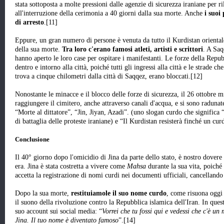
stata sottoposta a molte pressioni dalle agenzie di sicurezza iraniane per r
all'interruzione della cerimonia a 40 giorni dalla sua morte. Anche
i suoi 
di arresto
.[11]
Eppure, un gran numero di persone è venuta da tutto il Kurdistan orientale
della sua morte.
Tra loro c'erano famosi atleti, artisti e scrittori
. A Saq
hanno aperto le loro case per ospitare i manifestanti. Le forze della Repu
dentro e intorno alla città, poiché tutti gli ingressi alla città e le strade c
trova a cinque chilometri dalla città di Saqqez, erano bloccati.[12]
Nonostante le minacce e il blocco delle forze di sicurezza, il 26 ottobre mi
raggiungere il cimitero, anche attraverso canali d'acqua, e si sono raduna
“Morte al dittatore”, “Jin, Jiyan, Azadi”. (uno slogan curdo che significa 
di battaglia delle proteste iraniane) e “Il Kurdistan resisterà finché un cu
Conclusione
Il 40° giorno dopo l'omicidio di Jina da parte dello stato, è nostro dovere
era. Jina è stata costretta a vivere come
Mahsa
durante la sua vita, poiché
accetta la registrazione di nomi curdi nei documenti ufficiali, cancellando 
Dopo la sua morte,
restituiamole il suo nome curdo
, come risuona oggi 
il suono della rivoluzione contro la Repubblica islamica dell'Iran. In quest
suo account sui social media: “
Vorrei che tu fossi qui e vedessi che c'è u
Jina. Il tuo nome è diventato famoso
”.[14]