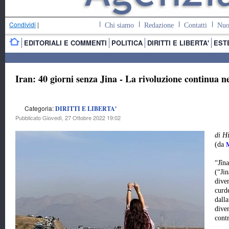
Condividi
|
Chi siamo
Redazione
Contatti
Nuo
EDITORIALI E COMMENTI
POLITICA
DIRITTI E LIBERTA'
EST
Iran: 40 giorni senza Jina - La rivoluzione continua 
Categoria:
DIRITTI E LIBERTA'
Pubblicato Giovedì, 27 Ottobre 2022 19:02
di H
(da
“Jîn
(“Ji
dive
curde
dall
diven
contr