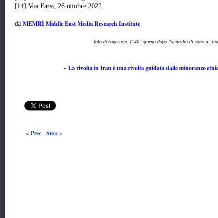
[14] Voa Farsi, 26 ottobre 2022.
MEMRI Middle East Media Research Institute
da
foto di copertina: Il 40° giorno dopo l'omicidio di stato di Ji
La rivolta in Iran è una rivolta guidata dalle minoranze etni
-
< Prec
Succ >