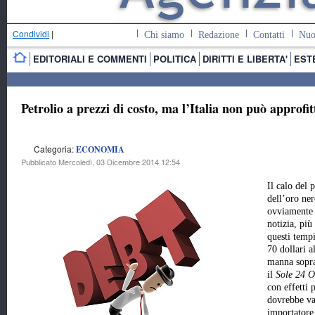
Condividi
|
Chi siamo
Redazione
Contatti
Nuo
EDITORIALI E COMMENTI
POLITICA
DIRITTI E LIBERTA'
EST
Petrolio a prezzi di costo, ma l’Italia non può approfit
Categoria:
ECONOMIA
Pubblicato Mercoledì, 03 Dicembre 2014 12:54
Il calo del 
dell’oro ner
ovviamente
notizia, più
questi tempi
70 dollari a
manna sopra
il
Sole 24 O
con effetti 
dovrebbe va
importatore 