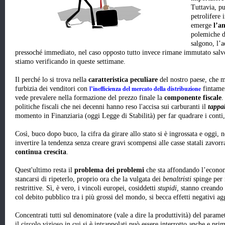
Tuttavia, pu
petrolifere 
emerge
l’a
polemiche di
salgono, l’
pressoché immediato, nel caso opposto tutto invece rimane immutato salvo
stiamo verificando in queste settimane.
Il perché lo si trova nella
caratteristica peculiare
del nostro paese, che m
l’inefficienza del mercato della distribuzione
furbizia dei venditori con
fintamen
vede prevalere nella formazione del prezzo finale la
componente fiscale
.
politiche fiscali che nei decenni hanno reso l'accisa sui carburanti il
tappa
momento in Finanziaria (oggi Legge di Stabilità) per far quadrare i conti
Così, buco dopo buco, la cifra da girare allo stato si è ingrossata e oggi, ne
invertire la tendenza senza creare gravi scompensi alle casse statali zavor
continua crescita
.
Quest'ultimo resta il
problema dei problemi
che sta affondando l’econo
stancarsi di ripeterlo, proprio ora che la vulgata dei
benaltristi
spinge per 
restrittive. Sì, è vero, i vincoli europei, cosiddetti
stupidi,
stanno creando d
col debito pubblico tra i più grossi del mondo, si becca effetti negativi ag
Concentrati tutti sul denominatore (vale a dire la produttività) del paramet
il circolo vizioso in cui si è intrappolati può essere interrotto anche e pr