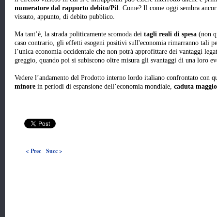
numeratore dal rapporto debito/Pil
. Come? Il come oggi sembra ancor 
vissuto, appunto, di debito pubblico.
Ma tant’è, la strada politicamente scomoda dei
tagli reali di spesa
(non qu
caso contrario, gli effetti esogeni positivi sull'economia rimarranno tali pe
l’unica economia occidentale che non potrà approfittare dei vantaggi legati
greggio, quando poi si subiscono oltre misura gli svantaggi di una loro e
Vedere l’andamento del Prodotto interno lordo italiano confrontato con que
minore
in periodi di espansione dell’economia mondiale,
caduta maggio
< Prec
Succ >