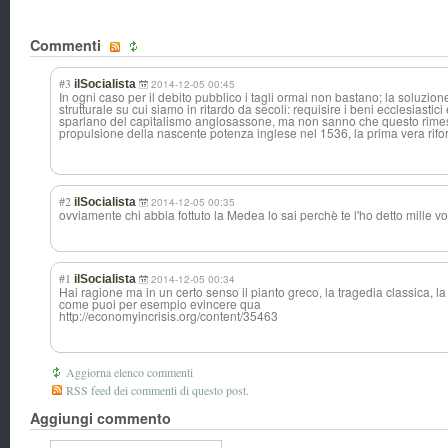
Commenti
#3
ilSocialista
2014-12-05 00:45
In ogni caso per il debito pubblico i tagli ormai non bastano; la soluzion
strutturale su cui siamo in ritardo da secoli: requisire i beni ecclesiastici
sparlano del capitalismo anglosassone, ma non sanno che questo rimesco
propulsione della nascente potenza inglese nel 1536, la prima vera rifo
#2
ilSocialista
2014-12-05 00:35
ovviamente chi abbia fottuto la Medea lo sai perchè te l'ho detto mille vo
#1
ilSocialista
2014-12-05 00:34
Hai ragione ma in un certo senso il pianto greco, la tragedia classica, la
come puoi per esempio evincere qua
http://economyincrisis.org/content/35463
Aggiorna elenco commenti
RSS feed dei commenti di questo post.
Aggiungi commento